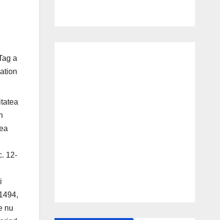
Tag a
ation
itatea
n
nea
. 12-
i
 1494,
e nu