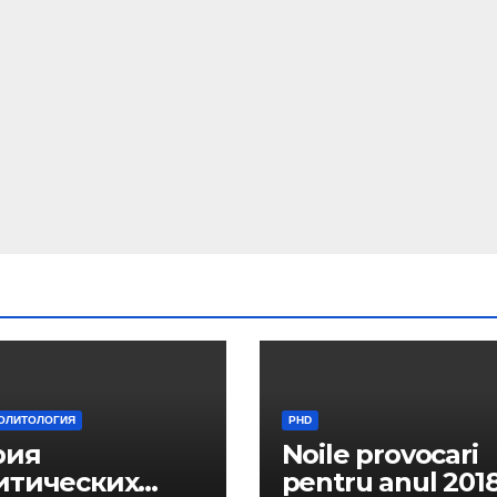
ОЛИТОЛОГИЯ
PHD
рия
Noile provocari
итических
pentru anul 2018