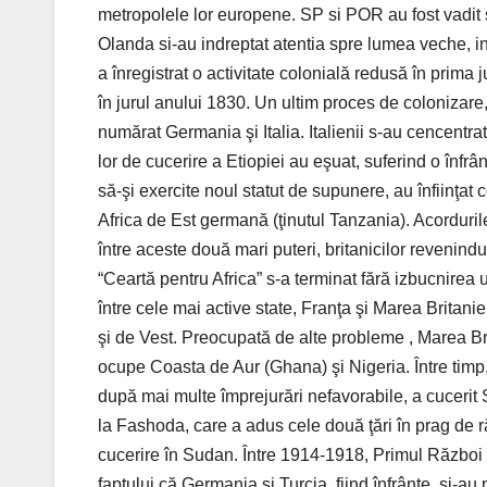
metropolele lor europene. SP si POR au fost vadit
Olanda si-au indreptat atentia spre lumea veche, in s
a înregistrat o activitate colonială redusă în prima
în jurul anului 1830. Un ultim proces de colonizare, 
numărat Germania şi Italia. Italienii s-au cencentrat 
lor de cucerire a Etiopiei au eşuat, suferind o înfr
să-şi exercite noul statut de supunere, au înfiinţat 
Africa de Est germană (ţinutul Tanzania). Acorduri
între aceste două mari puteri, britanicilor revenind
“Ceartă pentru Africa” s-a terminat fără izbucnirea u
între cele mai active state, Franţa şi Marea Britani
şi de Vest. Preocupată de alte probleme , Marea Brit
ocupe Coasta de Aur (Ghana) şi Nigeria. Între timp,
după mai multe împrejurări nefavorabile, a cucerit 
la Fashoda, care a adus cele două ţări în prag de r
cucerire în Sudan. Între 1914-1918, Primul Război 
faptului că Germania şi Turcia, fiind înfrânte, şi-au