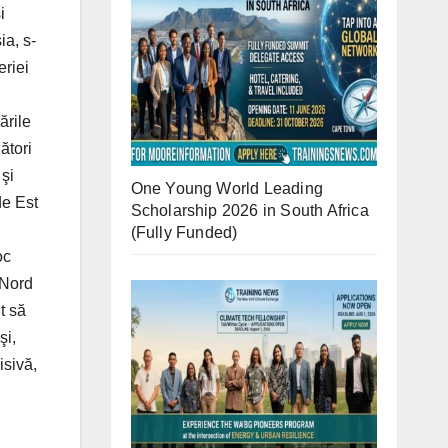
i
ia, s-
eriei
ările
ători
 şi
One Young World Leading
de Est
Scholarship 2026 in South Africa
(Fully Funded)
oc
 Nord
t să
şi,
isivă,