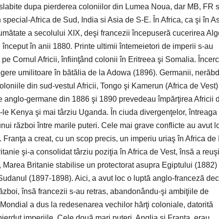
 slabite dupa pierderea coloniilor din Lumea Noua, dar MB, FR s
pecial-Africa de Sud, India si Asia de S-E. În Africa, ca şi în As
 jumătate a secolului XIX, deşi francezii începuseră cucerirea Alg
început în anii 1880. Printe ultimii întemeietori de imperii s-au
pe Cornul Africii, înfiinţând colonii în Eritreea şi Somalia. Încerc
ângere umilitoare în bătălia de la Adowa (1896). Germanii, nerăbd
coloniile din sud-vestul Africii, Tongo şi Kamerun (Africa de Vest)
le anglo-germane din 1886 şi 1890 prevedeau împărţirea Africii 
u-le Kenya şi mai târziu Uganda. În ciuda divergenţelor, întreaga
nui război între marile puteri. Cele mai grave conflicte au avut l
e. Franţa a creat, cu un scop precis, un imperiu uriaş în Africa de
anie şi-a consolidat târziu poziţia în Africa de Vest, însă a reuşi
 Marea Britanie stabilise un protectorat asupra Egiptului (1882) 
Sudanul (1897-1898). Aici, a avut loc o luptă anglo-franceză dec
ăzboi, însă francezii s-au retras, abandonându-şi ambiţiile de
Mondial a dus la redesenarea vechilor hărţi coloniale, datorită
 pierdut imperiile. Cele două mari puteri, Anglia şi Franţa, erau