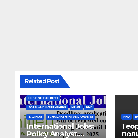
Related Post
BEST OF THE BEST
JOBS AND INTERNSHIPS
NEWS
PHD
SAVINGS
SCHOLARSHIPS AND GRANTS
PHD
П
International Jobs:
Тео
Policy Analyst.
пол