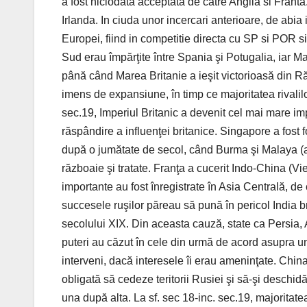
a fost niciodata acceptata de catre Anglia si Frant
Irlanda. In ciuda unor incercari anterioare, de abia
Europei, fiind in competitie directa cu SP si POR si 
Sud erau împărţite între Spania şi Potugalia, iar M
până când Marea Britanie a ieşit victorioasă din R
imens de expansiune, în timp ce majoritatea rivalilo
sec.19, Imperiul Britanic a devenit cel mai mare imp
răspândire a influenţei britanice. Singapore a fost
după o jumătate de secol, când Burma şi Malaya (as
războaie şi tratate. Franţa a cucerit Indo-China (
importante au fost înregistrate în Asia Centrală, de
succesele ruşilor păreau să pună în pericol India bri
secolului XIX. Din aceasta cauză, state ca Persia,
puteri au căzut în cele din urmă de acord asupra unei
interveni, dacă interesele îi erau ameninţate. Chi
obligată să cedeze teritorii Rusiei şi să-şi deschid
una după alta. La sf. sec 18-inc. sec.19, majoritate