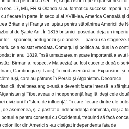
a. In ultima perioada a sec.16, Anglia isi incepe expansiunea cu
 in sec. 17, MB, FR si Olanda si-au format cu success imperii in 
cu fiecare in parte. În secolul al XVIII-lea, America Centrală şi 
area Britanie şi Franţa se luptau pentru stăpânirea Americii de N
ăzboiul de Şapte Ani. În 1815 britanicii posedau deja un imperiu
r lor – spaniolii, portughezii şi olandezii – păreau să stagneze. 
eriu ce a existat vreodata. Comerţul şi politica au dus la o cont
 fondat în anul 1819, însă urmatoarea mişcare importantă a avut 
tăzi Birmania, respectiv Malaezia) au fost cucerite după o seri
Vietnam, Cambodgia şi Laos), în mod asemănător. Expansiuni şi 
 către ruşi, care au pătruns în Persia şi Afganistan. Deoarece
tanică, rivalitatea anglo-rusă a devenit foarte intensă la sfârşitu
 Afganistan şi Tibet aveau o independenţă fragilă, deşi cele dou
 diviziuni în “sfere de influenţă”, în care fiecare dintre ele put
na, de asemenea, şi-a păstrat o independenţă nominală, deşi a fo
ă porturile pentru comerţul cu Occidentul, trebuind să facă conce
a coloniilor din Americi si-au cistigat independenta fata de