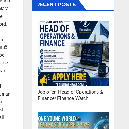
cerind
RECENT POSTS
afara
de
ord,
In
inuă
loc
e de
mai
l
Job offer: Head of Operations &
ă mari
Finance/ Finance Watch
ea
st
sii