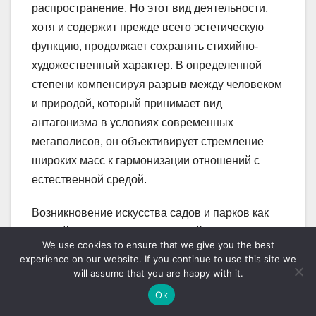
распространение. Но этот вид деятельности,
хотя и содержит прежде всего эстетическую
функцию, продолжает сохранять стихийно-
художественный характер. В определенной
степени компенсируя разрыв между человеком
и природой, который принимает вид
антагонизма в условиях современных
мегаполисов, он объективирует стремление
широких масс к гармонизации отношений с
естественной средой.
Возникновение искусства садов и парков как
особой области художественной деятельности
We use cookies to ensure that we give you the best
связано с практикой культурного освоения
experience on our website. If you continue to use this site we
природных ресурсов. В своих истоках оно
will assume that you are happy with it.
опирается на эстетический опыт народа,
Ok
который становится в дальнейшем основой