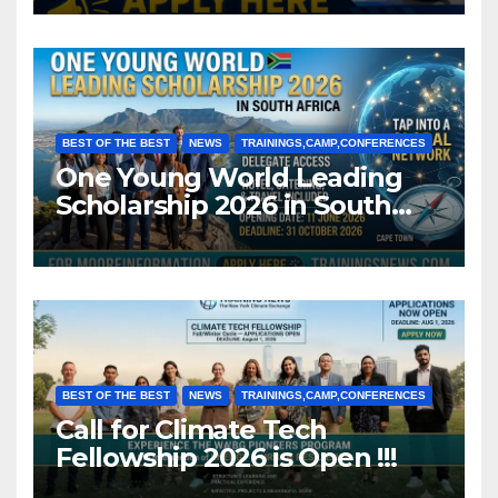
BEST OF THE BEST
NEWS
TRAININGS,CAMP,CONFERENCES
One Young World Leading
Scholarship 2026 in South
Africa (Fully Funded)
BEST OF THE BEST
NEWS
TRAININGS,CAMP,CONFERENCES
Call for Climate Tech
Fellowship 2026 is Open !!!