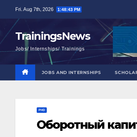
Skip
Fri. Aug 7th, 2026
1:48:44 PM
to
content
TrainingsNews
Jobs/ Internships/ Trainings
JOBS AND INTERNSHIPS
SCHOLAR
PHD
Оборотный капит