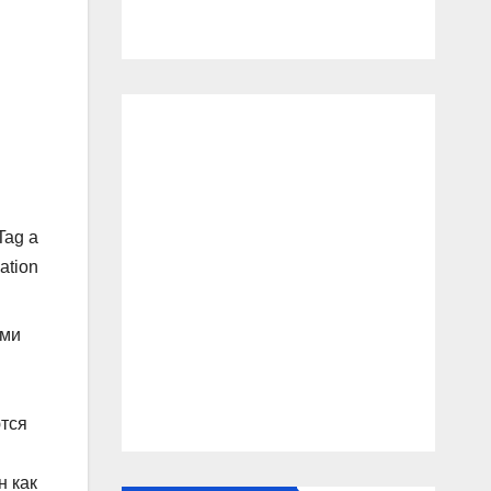
Tag a
ation
ами
ются
н как