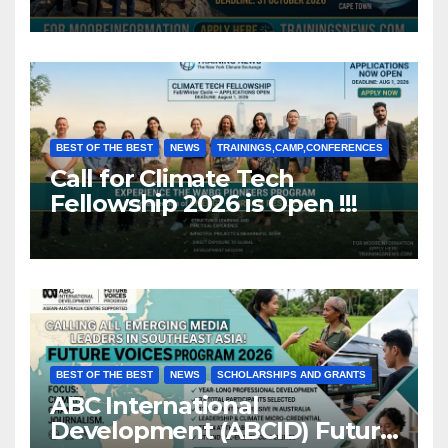
Africa (Fully Funded)
BEST OF THE BEST
NEWS
TRAININGS,CAMP,CONFERENCES
Call for Climate Tech
Fellowship 2026 is Open !!!
BEST OF THE BEST
NEWS
SCHOLARSHIPS AND GRANTS
ABC International
Development (ABCID) Future