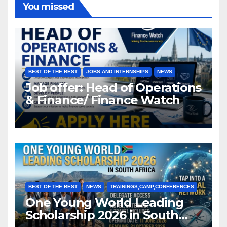
You missed
BEST OF THE BEST
JOBS AND INTERNSHIPS
NEWS
Job offer: Head of Operations
& Finance/ Finance Watch
BEST OF THE BEST
NEWS
TRAININGS,CAMP,CONFERENCES
One Young World Leading
Scholarship 2026 in South