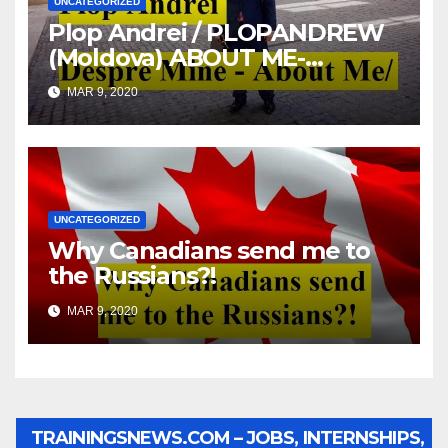
UNCATEGORIZED
Plop Andrei / PLOPANDREW
(Moldova) ABOUT ME-
DESPRE MINE
MAR 9, 2020
UNCATEGORIZED
Why Canadians send me to
the Russians?!
MAR 9, 2020
TRAININGSNEWS.COM – JOBS, INTERNSHIPS,