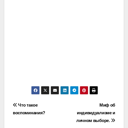
Post
Что такое
Миф об
воспоминания?
индивидуализме и
navigation
личном выборе.