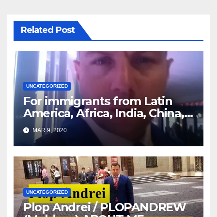
Related Post
UNCATEGORIZED
For immigrants from Latin
America, Africa, India, China,
etc. you must read this article
MAR 9, 2020
UNCATEGORIZED
Plop Andrei / PLOPANDREW