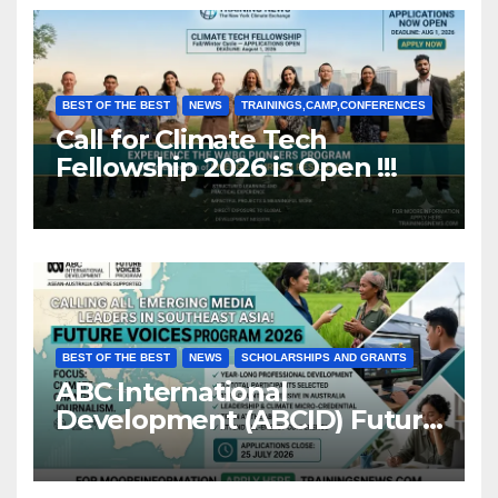
BEST OF THE BEST
NEWS
TRAININGS,CAMP,CONFERENCES
Call for Climate Tech
Fellowship 2026 is Open !!!
BEST OF THE BEST
NEWS
SCHOLARSHIPS AND GRANTS
ABC International
Development (ABCID) Future
Voices Program 2026