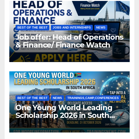
BEST OF THE BEST
JOBS AND INTERNSHIPS
NEWS
Job offer: Head of Operations
& Finance/ Finance Watch
BEST OF THE BEST
NEWS
TRAININGS,CAMP,CONFERENCES
One Young World Leading
Scholarship 2026 in South
Africa (Fully Funded)