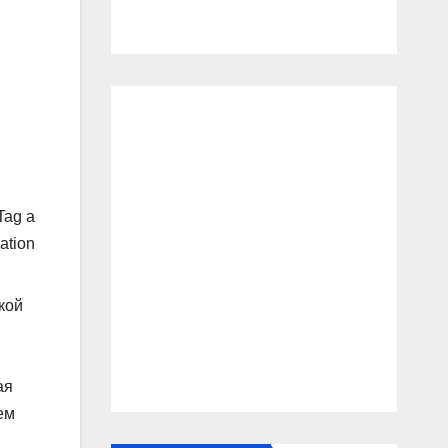
Tag a
ation
кой
ая
ем