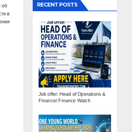
RECENT POSTS
 об
сти в
чения
Job offer: Head of Operations &
Finance/ Finance Watch