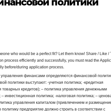
инансовой политики
who would be a perfect fit? Let them know! Share / Like / 
on process efficiently and successfully, you must read the Applic
lly before/during application process.
ч управления финансами определяются финансовой полити
й политики выступают: -учетная политика; -кредитная
ия товарных кредитов); – политика управления денежными
 – инвестиционная политика; -налоговая политика; – ценов
политика управления капиталом (привлечением и размещени
ю политику предприятие должно строить в соответствии с