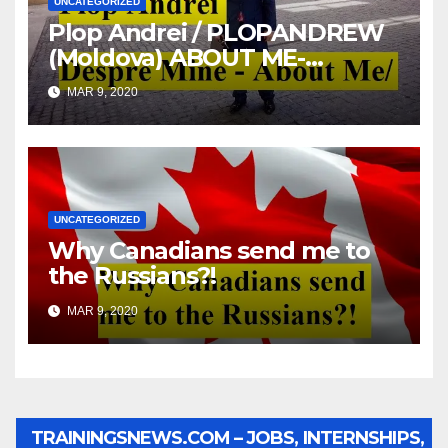
UNCATEGORIZED
Plop Andrei / PLOPANDREW
(Moldova) ABOUT ME-
DESPRE MINE
MAR 9, 2020
UNCATEGORIZED
Why Canadians send me to
the Russians?!
MAR 9, 2020
TRAININGSNEWS.COM – JOBS, INTERNSHIPS,