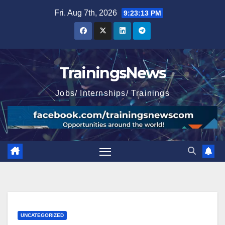
Skip
Fri. Aug 7th, 2026
9:23:14 PM
to
content
TrainingsNews
Jobs/ Internships/ Trainings
UNCATEGORIZED