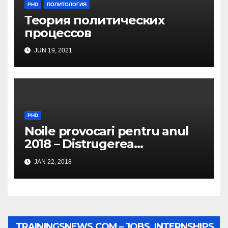
PHD
ПОЛИТОЛОГИЯ
Теория политических
процессов
JUN 19, 2021
PHD
Noile provocari pentru anul
2018 – Distrugerea
structurilor EUro-Atlanti…
JAN 22, 2018
TRAININGSNEWS.COM – JOBS, INTERNSHIPS,