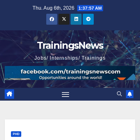
Skip
Thu. Aug 6th, 2026
1:37:58 AM
to
content
TrainingsNews
Jobs/ Internships/ Trainings
PHD