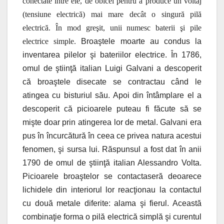
conectate intre ele, de obicei pentru a produce un voltaj
(tensiune electrică) mai mare decât o singură pilă
electrică. În mod greşit, unii numesc baterii şi pile
electrice simple.
Broaştele moarte au condus la
inventarea pilelor şi bateriilor electrice. În 1786,
omul de ştiinţă italian Luigi Galvani a descoperit
că broaştele disecate se contractau când le
atingea cu bisturiul său. Apoi din întâmplare el a
descoperit că picioarele puteau fi făcute să se
mişte doar prin atingerea lor de metal. Galvani era
pus în încurcătură în ceea ce privea natura acestui
fenomen, şi sursa lui. Răspunsul a fost dat în anii
1790 de omul de ştiinţă italian Alessandro Volta.
Picioarele broaştelor se contactaseră deoarece
lichidele din interiorul lor reacţionau la contactul
cu două metale diferite: alama şi fierul. Această
combinaţie forma o pilă electrică simplă şi curentul