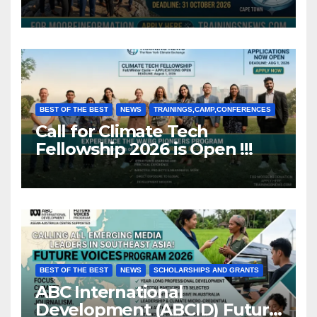
Africa (Fully Funded)
BEST OF THE BEST
NEWS
TRAININGS,CAMP,CONFERENCES
Call for Climate Tech
Fellowship 2026 is Open !!!
BEST OF THE BEST
NEWS
SCHOLARSHIPS AND GRANTS
ABC International
Development (ABCID) Future