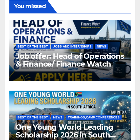
You missed
BEST OF THE BEST
JOBS AND INTERNSHIPS
NEWS
Job offer: Head of Operations
& Finance/ Finance Watch
BEST OF THE BEST
NEWS
TRAININGS,CAMP,CONFERENCES
One Young World Leading
Scholarship 2026 in South