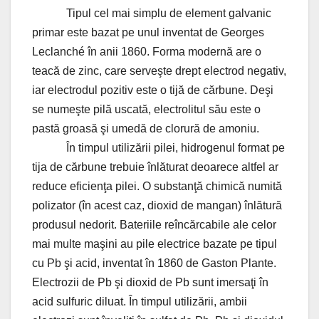
Tipul cel mai simplu de element galvanic
primar este bazat pe unul inventat de Georges
Leclanché în anii 1860. Forma modernă are o
teacă de zinc, care serveşte drept electrod negativ,
iar electrodul pozitiv este o tijă de cărbune. Deşi
se numeşte pilă uscată, electrolitul său este o
pastă groasă şi umedă de clorură de amoniu.
În timpul utilizării pilei, hidrogenul format pe
tija de cărbune trebuie înlăturat deoarece altfel ar
reduce eficienţa pilei. O substanţă chimică numită
polizator (în acest caz, dioxid de mangan) înlătură
produsul nedorit. Bateriile reîncărcabile ale celor
mai multe maşini au pile electrice bazate pe tipul
cu Pb şi acid, inventat în 1860 de Gaston Plante.
Electrozii de Pb şi dioxid de Pb sunt imersaţi în
acid sulfuric diluat. În timpul utilizării, ambii