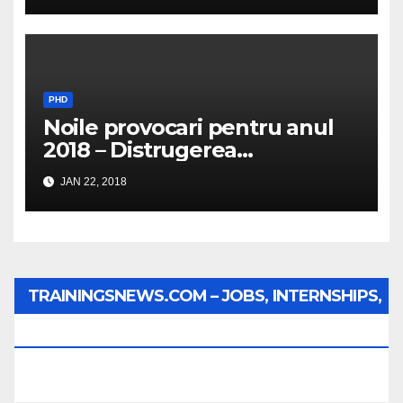
PHD
Noile provocari pentru anul
2018 – Distrugerea
structurilor EUro-Atlanti…
JAN 22, 2018
TRAININGSNEWS.COM – JOBS, INTERNSHIPS,
SCHOLARSHIPS