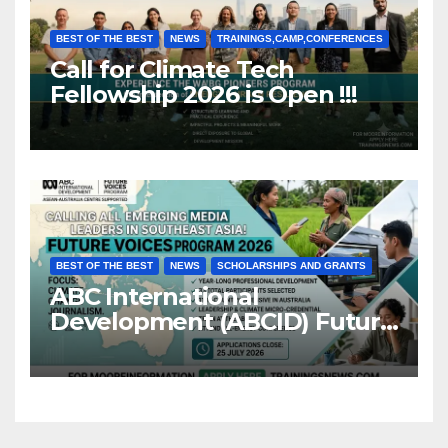
BEST OF THE BEST
NEWS
TRAININGS,CAMP,CONFERENCES
Call for Climate Tech
Fellowship 2026 is Open !!!
BEST OF THE BEST
NEWS
SCHOLARSHIPS AND GRANTS
ABC International
Development (ABCID) Future
Voices Program 2026