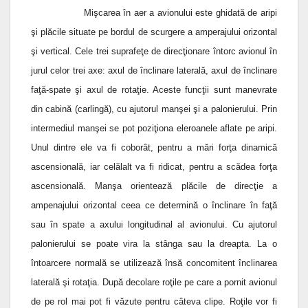
Mişcarea în aer a avionului este ghidată de aripi
şi plăcile situate pe bordul de scurgere a amperajului orizontal
şi vertical. Cele trei suprafeţe de direcţionare întorc avionul în
jurul celor trei axe: axul de înclinare laterală, axul de înclinare
faţă-spate şi axul de rotaţie. Aceste funcţii sunt manevrate
din cabină (carlingă), cu ajutorul manşei şi a palonierului. Prin
intermediul manşei se pot poziţiona eleroanele aflate pe aripi.
Unul dintre ele va fi coborât, pentru a mări forţa dinamică
ascensională, iar celălalt va fi ridicat, pentru a scădea forţa
ascensională. Manşa orientează plăcile de direcţie a
ampenajului orizontal ceea ce determină o înclinare în faţă
sau în spate a axului longitudinal al avionului. Cu ajutorul
palonierului se poate vira la stânga sau la dreapta. La o
întoarcere normală se utilizează însă concomitent înclinarea
laterală şi rotaţia. După decolare roţile pe care a pornit avionul
de pe rol mai pot fi văzute pentru câteva clipe. Roţile vor fi