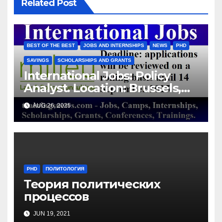
Related Post
BEST OF THE BEST
JOBS AND INTERNSHIPS
NEWS
PHD
SAVINGS
SCHOLARSHIPS AND GRANTS
International Jobs: Policy
Analyst. Location: Brussels,
Belgium/ Milieu Consulting
AUG 26, 2025
SRL
PHD
ПОЛИТОЛОГИЯ
Теория политических
процессов
JUN 19, 2021