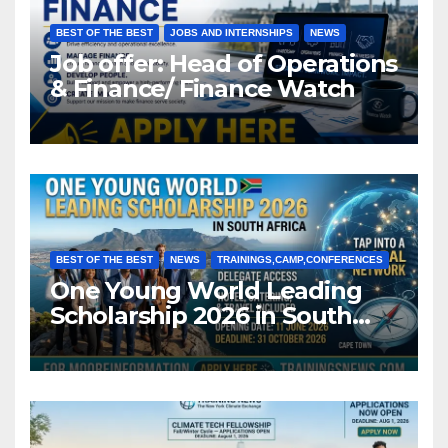
BEST OF THE BEST
JOBS AND INTERNSHIPS
NEWS
Job offer: Head of Operations
& Finance/ Finance Watch
BEST OF THE BEST
NEWS
TRAININGS,CAMP,CONFERENCES
One Young World Leading
Scholarship 2026 in South
Africa (Fully Funded)