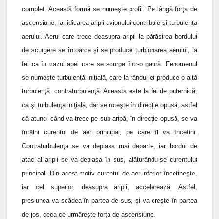
complet. Această formă se numeşte profil. Pe lângă forţa de
ascensiune, la ridicarea aripii avionului contribuie şi turbulenţa
aerului. Aerul care trece deasupra aripii la părăsirea bordului
de scurgere se întoarce şi se produce turbionarea aerului, la
fel ca în cazul apei care se scurge într-o gaură. Fenomenul
se numeşte turbulenţă iniţială, care la rândul ei produce o altă
turbulenţă: contraturbulenţă. Aceasta este la fel de puternică,
ca şi turbulenţa iniţială, dar se roteşte în direcţie opusă, astfel
că atunci când va trece pe sub aripă, în direcţie opusă, se va
întâlni curentul de aer principal, pe care îl va încetini.
Contraturbulenţa se va deplasa mai departe, iar bordul de
atac al aripii se va deplasa în sus, alăturându-se curentului
principal. Din acest motiv curentul de aer inferior încetineşte,
iar cel superior, deasupra aripii, accelerează. Astfel,
presiunea va scădea în partea de sus, şi va creşte în partea
de jos, ceea ce urmăreşte forţa de ascensiune.