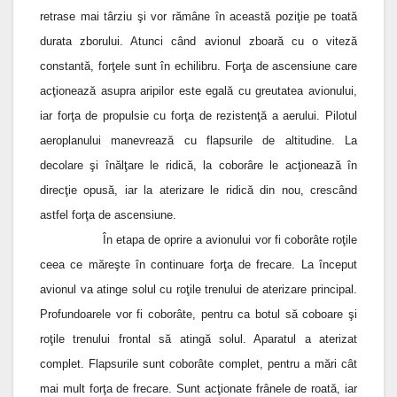
retrase mai târziu şi vor rămâne în această poziţie pe toată
durata zborului. Atunci când avionul zboară cu o viteză
constantă, forţele sunt în echilibru. Forţa de ascensiune care
acţionează asupra aripilor este egală cu greutatea avionului,
iar forţa de propulsie cu forţa de rezistenţă a aerului. Pilotul
aeroplanului manevrează cu flapsurile de altitudine. La
decolare şi înălţare le ridică, la coborâre le acţionează în
direcţie opusă, iar la aterizare le ridică din nou, crescând
astfel forţa de ascensiune.
În etapa de oprire a avionului vor fi coborâte roţile
ceea ce măreşte în continuare forţa de frecare. La început
avionul va atinge solul cu roţile trenului de aterizare principal.
Profundoarele vor fi coborâte, pentru ca botul să coboare şi
roţile trenului frontal să atingă solul. Aparatul a aterizat
complet. Flapsurile sunt coborâte complet, pentru a mări cât
mai mult forţa de frecare. Sunt acţionate frânele de roată, iar