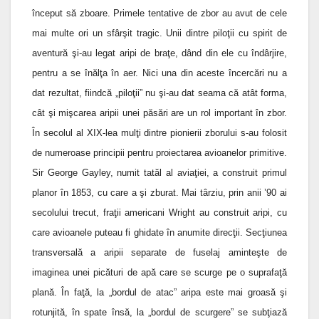
început să zboare. Primele tentative de zbor au avut de cele
mai multe ori un sfârşit tragic. Unii dintre piloţii cu spirit de
aventură şi-au legat aripi de braţe, dând din ele cu îndârjire,
pentru a se înălţa în aer. Nici una din aceste încercări nu a
dat rezultat, fiindcă „piloţii” nu şi-au dat seama că atât forma,
cât şi mişcarea aripii unei păsări are un rol important în zbor.
În secolul al XIX-lea mulţi dintre pionierii zborului s-au folosit
de numeroase principii pentru proiectarea avioanelor primitive.
Sir George Gayley, numit tatăl al aviaţiei, a construit primul
planor în 1853, cu care a şi zburat. Mai târziu, prin anii
’
90 ai
secolului trecut, fraţii americani Wright au construit aripi, cu
care avioanele puteau fi ghidate în anumite direcţii. Secţiunea
transversală a aripii separate de fuselaj aminteşte de
imaginea unei picături de apă care se scurge pe o suprafaţă
plană. În faţă, la „bordul de atac” aripa este mai groasă şi
rotunjită, în spate însă, la „bordul de scurgere” se subţiază