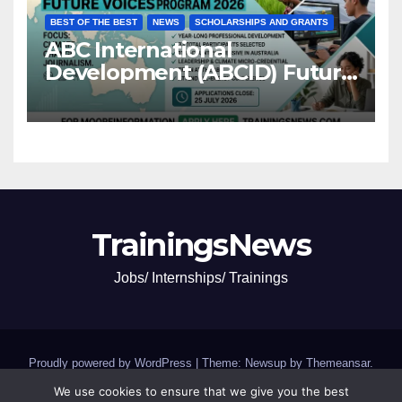
BEST OF THE BEST
NEWS
SCHOLARSHIPS AND GRANTS
ABC International
Development (ABCID) Future
Voices Program 2026
TrainingsNews
Jobs/ Internships/ Trainings
Proudly powered by WordPress
|
Theme: Newsup by
Themeansar
.
We use cookies to ensure that we give you the best