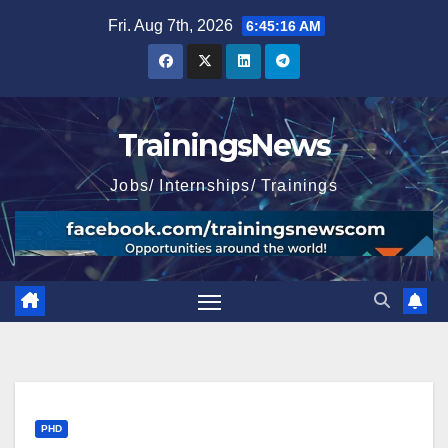
Skip
Fri. Aug 7th, 2026
6:45:18 AM
to
content
TrainingsNews
Jobs/ Internships/ Trainings
PHD