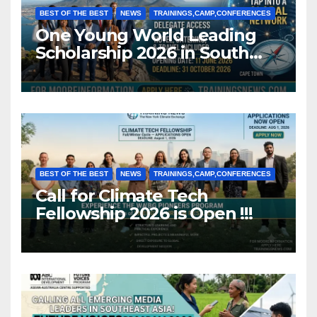
BEST OF THE BEST
NEWS
TRAININGS,CAMP,CONFERENCES
One Young World Leading
Scholarship 2026 in South
Africa (Fully Funded)
BEST OF THE BEST
NEWS
TRAININGS,CAMP,CONFERENCES
Call for Climate Tech
Fellowship 2026 is Open !!!