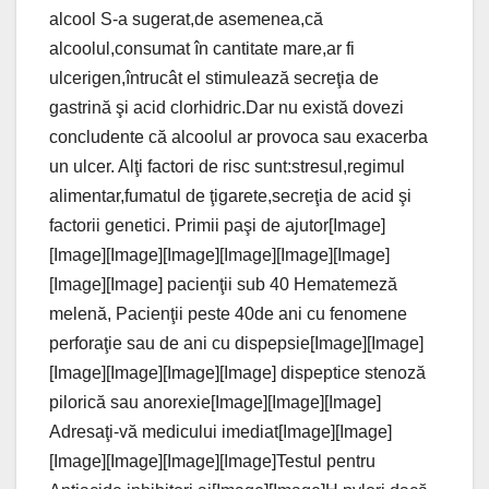
alcool S-a sugerat,de asemenea,că
alcoolul,consumat în cantitate mare,ar fi
ulcerigen,întrucât el stimulează secreţia de
gastrină şi acid clorhidric.Dar nu există dovezi
concludente că alcoolul ar provoca sau exacerba
un ulcer. Alţi factori de risc sunt:stresul,regimul
alimentar,fumatul de ţigarete,secreţia de acid şi
factorii genetici. Primii paşi de ajutor[Image]
[Image][Image][Image][Image][Image][Image]
[Image][Image] pacienţii sub 40 Hematemeză
melenă, Pacienţii peste 40de ani cu fenomene
perforaţie sau de ani cu dispepsie[Image][Image]
[Image][Image][Image][Image] dispeptice stenoză
pilorică sau anorexie[Image][Image][Image]
Adresaţi-vă medicului imediat[Image][Image]
[Image][Image][Image][Image]Testul pentru