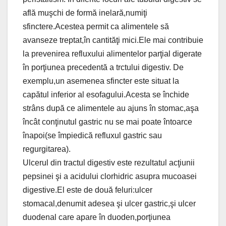
află muşchi de formă inelară,numiţi
sfinctere.Acestea permit ca alimentele să
avanseze treptat,în cantităţi mici.Ele mai contribuie
la prevenirea refluxului alimentelor parţial digerate
în porţiunea precedentă a trctului digestiv. De
exemplu,un asemenea sfincter este situat la
capătul inferior al esofagului.Acesta se închide
strâns după ce alimentele au ajuns în stomac,aşa
încât conţinutul gastric nu se mai poate întoarce
înapoi(se împiedică refluxul gastric sau
regurgitarea).
Ulcerul din tractul digestiv este rezultatul acţiunii
pepsinei şi a acidului clorhidric asupra mucoasei
digestive.El este de două feluri:ulcer
stomacal,denumit adesea şi ulcer gastric,şi ulcer
duodenal care apare în duoden,porţiunea