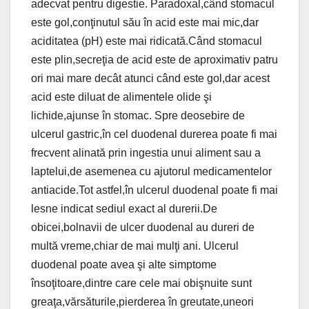
adecvat pentru digestie. Paradoxal,când stomacul
este gol,conţinutul său în acid este mai mic,dar
aciditatea (pH) este mai ridicată.Când stomacul
este plin,secreţia de acid este de aproximativ patru
ori mai mare decât atunci când este gol,dar acest
acid este diluat de alimentele olide şi
lichide,ajunse în stomac. Spre deosebire de
ulcerul gastric,în cel duodenal durerea poate fi mai
frecvent alinată prin ingestia unui aliment sau a
laptelui,de asemenea cu ajutorul medicamentelor
antiacide.Tot astfel,în ulcerul duodenal poate fi mai
lesne indicat sediul exact al durerii.De
obicei,bolnavii de ulcer duodenal au dureri de
multă vreme,chiar de mai mulţi ani. Ulcerul
duodenal poate avea şi alte simptome
însoţitoare,dintre care cele mai obişnuite sunt
greaţa,vărsăturile,pierderea în greutate,uneori