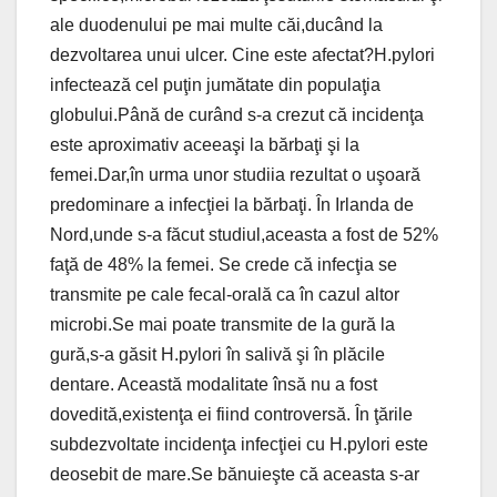
ale duodenului pe mai multe căi,ducând la
dezvoltarea unui ulcer. Cine este afectat?H.pylori
infectează cel puţin jumătate din populaţia
globului.Până de curând s-a crezut că incidenţa
este aproximativ aceeaşi la bărbaţi şi la
femei.Dar,în urma unor studiia rezultat o uşoară
predominare a infecţiei la bărbaţi. În Irlanda de
Nord,unde s-a făcut studiul,aceasta a fost de 52%
faţă de 48% la femei. Se crede că infecţia se
transmite pe cale fecal-orală ca în cazul altor
microbi.Se mai poate transmite de la gură la
gură,s-a găsit H.pylori în salivă şi în plăcile
dentare. Această modalitate însă nu a fost
dovedită,existenţa ei fiind controversă. În ţările
subdezvoltate incidenţa infecţiei cu H.pylori este
deosebit de mare.Se bănuieşte că aceasta s-ar