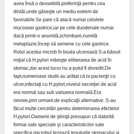
avea însă o deosebită preferinţă pentru cea
dintâi,unde găseşte un mediu extrem de
favorabile.Se pare că atacă numai celulele
mucoasei gastrice,iar pe cele duodenale numai
dacă printr-o anumită,schimbare,numită
metaplazie,încep să semene cu cele gastrice.
Rolul acestui microb în boala ulceroasă S-a bănuit
iniţial că H.pylori măreşte eliberarea de acid în
stomac,dar acest lucru nu a putut fi dovedit.De
fapt,numeroase studii au arătat că la pacienţii cu
ulcer,infectaţi cu H.pylori,nivelul secreţiei de acid
era normal sau sub valoarea normală.Era
nevoie,prin urmare,de explicaţii alternative. S-au
făcut multe cercetări pentru determinarea efectelor
H.pylori.Oamenii de ştiinţă presupun că datorită
formai sale speciale şi caracteristicilor sale
specifice,microbul lezează ţesuturile stomacului şi