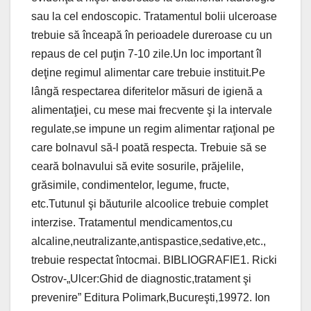
sau la cel endoscopic. Tratamentul bolii ulceroase
trebuie să înceapă în perioadele dureroase cu un
repaus de cel puţin 7-10 zile.Un loc important îl
deţine regimul alimentar care trebuie instituit.Pe
lângă respectarea diferitelor măsuri de igienă a
alimentaţiei, cu mese mai frecvente şi la intervale
regulate,se impune un regim alimentar raţional pe
care bolnavul să-l poată respecta. Trebuie să se
ceară bolnavului să evite sosurile, prăjelile,
grăsimile, condimentelor, legume, fructe,
etc.Tutunul şi băuturile alcoolice trebuie complet
interzise. Tratamentul mendicamentos,cu
alcaline,neutralizante,antispastice,sedative,etc.,
trebuie respectat întocmai. BIBLIOGRAFIE1. Ricki
Ostrov-„Ulcer:Ghid de diagnostic,tratament şi
prevenire” Editura Polimark,Bucureşti,19972. Ion