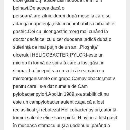
ulcer gastric şi apare cam la două treimi din
bolnavi.De aceea,dacă o
persoană,are,zilnic,dureri după mese,la care se
adaugă inapetenţa,este mai probabil să aibă ulcer
gastric.Cei cu ulcer gastric merg mai curând la
doctor decât cei cu ulcer duodenal,adică după o
suferinţă de mai puţin de un an. „Ploşniţa”
ulcerului HELICOBACTER PYLORI-este un
microb în formă de spirală,care a fost găsit în
stomac.La început s-a crezut că seamănă cu
microorganismele din grupa Campylobacter,motiv
pentru care i s-a dat numele de Cam
pylobacter pylori.Apoi,în 1989,s-a stabilit că nu
este un campylobacter autentic,aşa că a fost
reclasificat şi rebotezat Helicobacter pylori,datorită
formei sale de elice sau spirilă. H.pylori a fost găsit
în mucoasa stomacului şi a uodenului,părând a