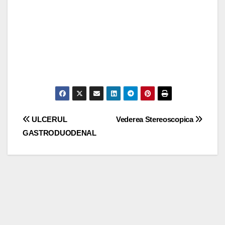
Post
ULCERUL
Vederea Stereoscopica
GASTRODUODENAL
navigation