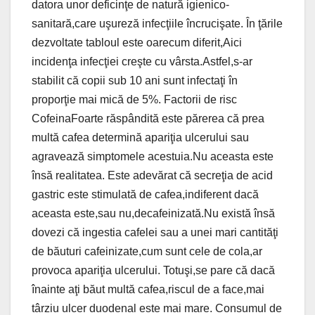
datora unor deficinţe de natură igienico-
sanitară,care uşureză infecţiile încrucişate. În ţările
dezvoltate tabloul este oarecum diferit,Aici
incidenţa infecţiei creşte cu vârsta.Astfel,s-ar
stabilit că copii sub 10 ani sunt infectaţi în
proporţie mai mică de 5%. Factorii de risc
CofeinaFoarte răspândită este părerea că prea
multă cafea determină apariţia ulcerului sau
agravează simptomele acestuia.Nu aceasta este
însă realitatea. Este adevărat că secreţia de acid
gastric este stimulată de cafea,indiferent dacă
aceasta este,sau nu,decafeinizată.Nu există însă
dovezi că ingestia cafelei sau a unei mari cantităţi
de băuturi cafeinizate,cum sunt cele de cola,ar
provoca apariţia ulcerului. Totuşi,se pare că dacă
înainte aţi băut multă cafea,riscul de a face,mai
târziu ulcer duodenal este mai mare. Consumul de