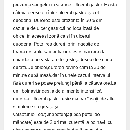
prezenţa sângelui în scaune. Ulcerul gastric Există
câteva deosebiri între ulcerul gastric şi cel
duodenal.Durerea este prezentă în 50% din
cazurile de ulcer gastric,fiind localizată,de
obicei,în aceeaşi zonă ca şi în ulcerul
duodenal.Potolirea durerii prin ingestie de
hrană,de lapte sau antiacide,este mai rară,dar
chiardacă aceasta are loc,este,adesea,de scurtă
durată.De obicei,durerea revine cam la 30 de
minute după masă,dar în unele cazuri,intervalul
fără dureri se poate prelungi până la câteva ore.La
unii bolnavi,ingestia de alimente intensifică
durerea. Ulcerul gastric este mai rar însoţit de alte
simptome ca greaţa şi
vărsăturile.Totuţi.inapetenţa(lipsa poftei de
mâncare) este de 2 ori mai curentă la bolnavii cu