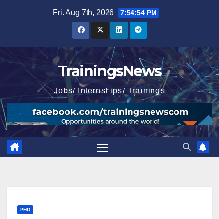
Skip
Fri. Aug 7th, 2026
7:54:55 PM
to
content
TrainingsNews
Jobs/ Internships/ Trainings
PHD