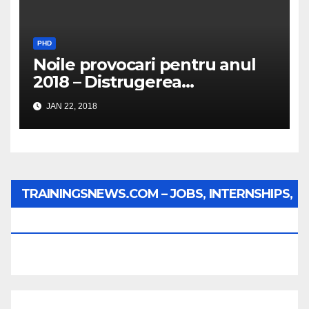
PHD
Noile provocari pentru anul
2018 – Distrugerea
structurilor EUro-Atlanti…
JAN 22, 2018
TRAININGSNEWS.COM – JOBS, INTERNSHIPS,
SCHOLARSHIPS