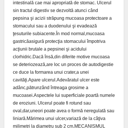
intestinală cae mai apropriată de stomac. Ulcerul
sin tractul digestiv se dezvoltă atunci când
pepsina şi acizii străpung mucoasa protectoare a
stomacului sau a duodenului şi evadează
ţesuturile subiacente.În mod normal,mucoasa
gastricăasigură protecţia stomacului împotriva
acţiunii brutale a pepsinei şi acidului
clorhidric.Dacă însă,din diferite motive mucoasa
se deteriozează,are loc un proces de autodigestie
ce duce la formarea unui crater,a unei
cavităţi.Apare ulcerul.Adevăratul ulcer este
adânc,pătrunzând întreaga grosime a
mucoasei.Aspectele lui superficiale poartă numele
de eroziuni. Ulcerul poate fi rotund sau
oval,dar,uneori poate avea o formă neregulată sau
liniară.Mărimea unui ulcer,variază de la câţiva
milimetri la diametru sub 2 cm.MECANISMUL