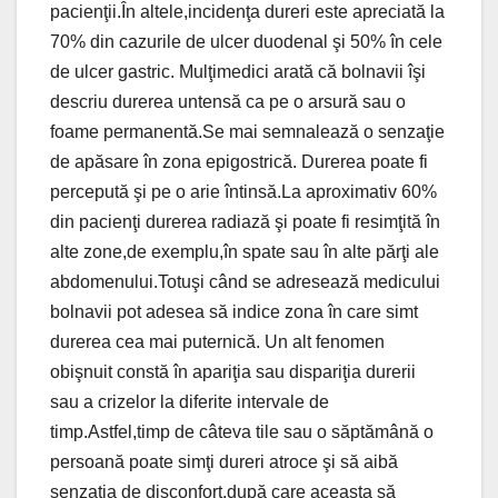
pacienţii.În altele,incidenţa dureri este apreciată la
70% din cazurile de ulcer duodenal şi 50% în cele
de ulcer gastric. Mulţimedici arată că bolnavii îşi
descriu durerea untensă ca pe o arsură sau o
foame permanentă.Se mai semnalează o senzaţie
de apăsare în zona epigostrică. Durerea poate fi
percepută şi pe o arie întinsă.La aproximativ 60%
din pacienţi durerea radiază şi poate fi resimţită în
alte zone,de exemplu,în spate sau în alte părţi ale
abdomenului.Totuşi când se adresează medicului
bolnavii pot adesea să indice zona în care simt
durerea cea mai puternică. Un alt fenomen
obişnuit constă în apariţia sau dispariţia durerii
sau a crizelor la diferite intervale de
timp.Astfel,timp de câteva tile sau o săptămână o
persoană poate simţi dureri atroce şi să aibă
senzaţia de disconfort,după care aceasta să