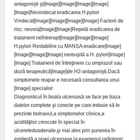
antagonişti şi[Image][Image][Image][Image]
[Image]Nevindecat eradicarea H.pylori
Vindecat[Image][Image][Image][Image] Factorii de
risc: nevoia[Image][Image]Repetă eradicarea de
tratament neîntrerupt[Image][Image][Image]
H.pylori Restabilire cu MANSA:eradicare[Image]
[Image][Image][Image] nereuşită a H. pylori[Image]
[Image] Tratament de întreţinere cu omprazol sau
doză terapeutică[Image]de H2-antagonişti.Dacă
simptomele reapar e necesară consultarea unui
[Image] specialist
Diagnosticul în boala ulceroasă se face pe baza
datelor complete şi corecte pe care trebuie să le
prezinte bolnavul,a simptomelor clinice,a
acidităţilor crescute în special în
ulcereleduodenale,şi mai ales prin punerea în
evidenţă a nişei ulceroase la examenul radiologic