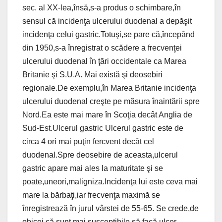
sec. al XX-lea,însă,s-a produs o schimbare,în
sensul că incidenţa ulcerului duodenal a depăşit
incidenţa celui gastric.Totuşi,se pare că,începând
din 1950,s-a înregistrat o scădere a frecvenţei
ulcerului duodenal în ţări occidentale ca Marea
Britanie şi S.U.A. Mai există şi deosebiri
regionale.De exemplu,în Marea Britanie incidenţa
ulcerului duodenal creşte pe măsura înaintării spre
Nord.Ea este mai mare în Scoţia decât Anglia de
Sud-Est.Ulcerul gastric Ulcerul gastric este de
circa 4 ori mai puţin fercvent decât cel
duodenal.Spre deosebire de aceasta,ulcerul
gastric apare mai ales la maturitate şi se
poate,uneori,maligniza.Incidenţa lui este ceva mai
mare la bărbaţi,iar frecvenţa maximă se
înregistrează în jurul vârstei de 55-65. Se crede,de
obicei,că sunt mai susceptibile să facă ulcer