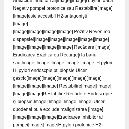
Antiacide inhibitori ai[Image][Image]H.pylori dacă
Negativ pompei protonice sau Restabilire[Image]
[Image]este accesibil H2-antagonişti
[Image]
[Image][Image][Image][Image] Pozitiv Revenirea
dispepsiei[Image][Image][Image][Image][Image]
[Image][Image][Image][Image] Recădere [Image]
Eradicarea Eradicarea Recurgeţi la bariu
sau[Image][Image][Image][Image][Image] H.pylori
H. pylori endoscpie pt. biopsie Ulcer
gastric[Image][Image][Image][Image][Image]
[Image][Image][Image] Restabilire[Image][Image]
[Image][Image]Restabilire Recădere Endoscopie
şi biopsie[Image][Image][Image][Image] Ulcer
duodenal pt. a exclude malignizarea [Image]
[Image][Image][Image]Eradicarea Inhibitor al
pompei[Image][Image]H.pylori protonice,H2-