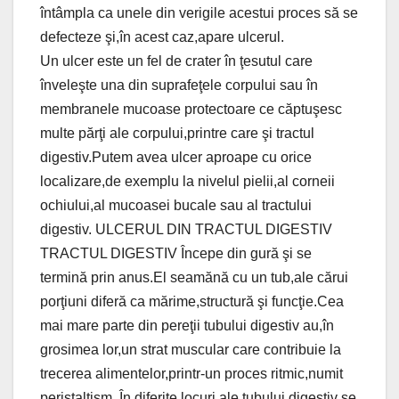
întâmpla ca unele din verigile acestui proces să se
defecteze şi,în acest caz,apare ulcerul.
Un ulcer este un fel de crater în ţesutul care
înveleşte una din suprafeţele corpului sau în
membranele mucoase protectoare ce căptuşesc
multe părţi ale corpului,printre care şi tractul
digestiv.Putem avea ulcer aproape cu orice
localizare,de exemplu la nivelul pielii,al corneii
ochiului,al mucoasei bucale sau al tractului
digestiv. ULCERUL DIN TRACTUL DIGESTIV
TRACTUL DIGESTIV Începe din gură şi se
termină prin anus.El seamănă cu un tub,ale cărui
porţiuni diferă ca mărime,structură şi funcţie.Cea
mai mare parte din pereţii tubului digestiv au,în
grosimea lor,un strat muscular care contribuie la
trecerea alimentelor,printr-un proces ritmic,numit
peristaltism. În diferite locuri ale tubului digestiv se