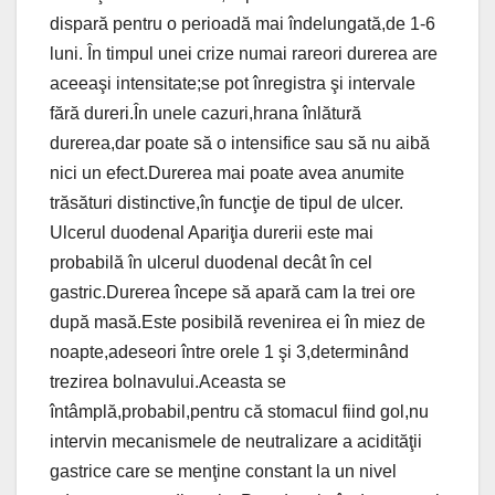
dispară pentru o perioadă mai îndelungată,de 1-6
luni. În timpul unei crize numai rareori durerea are
aceeaşi intensitate;se pot înregistra şi intervale
fără dureri.În unele cazuri,hrana înlătură
durerea,dar poate să o intensifice sau să nu aibă
nici un efect.Durerea mai poate avea anumite
trăsături distinctive,în funcţie de tipul de ulcer.
Ulcerul duodenal Apariţia durerii este mai
probabilă în ulcerul duodenal decât în cel
gastric.Durerea începe să apară cam la trei ore
după masă.Este posibilă revenirea ei în miez de
noapte,adeseori între orele 1 şi 3,determinând
trezirea bolnavului.Aceasta se
întâmplă,probabil,pentru că stomacul fiind gol,nu
intervin mecanismele de neutralizare a acidităţii
gastrice care se menţine constant la un nivel