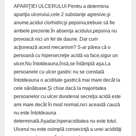
APARIŢIEI ULCERULUI Pentru a determina
apariţia ulcerului,cele 2 substanţe agresive,şi
anume,acidul clorhidricşi pepsina,trebuie să fie
ambele prezente.În absenţa acidului,pepsina nu
provoacă nici un fel de daune. Dar cum
acţionează acest mecanism? S-ar părea că o
persoană cu hipersecreţie acidă va face,sigur un
ulcer.Nu întotdeauna,însă,se întâmplă aşa.La
persoanele cu ulcer gastric nu se constată
întotdeauna o aciditate gastrică mai mare decât la
cele sănătoase.Şi chiar dacă la majoritatea
persoanelor cu ulcer duodenal secreţia acidă este
ami mare decât în mod normal,nici această cauză
nu este întotdeauna
determinată.Aşadar,hiperaciditatea nu este totul.
Ulcerul nu este osimplă consecinţă a unei acidităţi