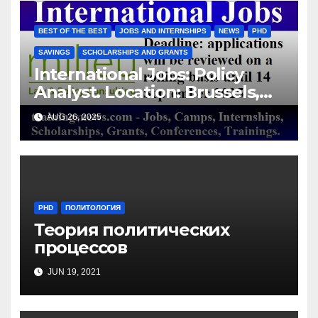
BEST OF THE BEST
JOBS AND INTERNSHIPS
NEWS
PHD
SAVINGS
SCHOLARSHIPS AND GRANTS
International Jobs: Policy
Analyst. Location: Brussels,
Belgium/ Milieu Consulting
AUG 26, 2025
SRL
PHD
ПОЛИТОЛОГИЯ
Теория политических
процессов
JUN 19, 2021