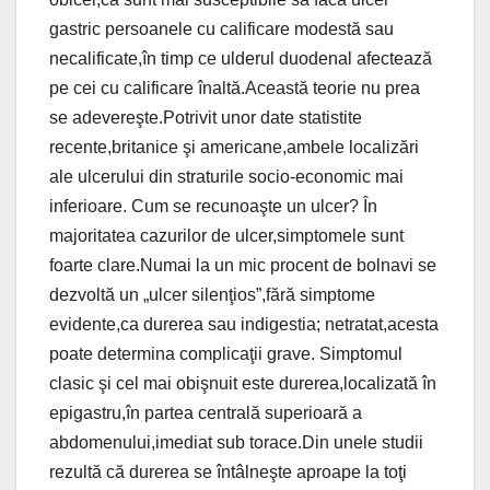
gastric persoanele cu calificare modestă sau
necalificate,în timp ce ulderul duodenal afectează
pe cei cu calificare înaltă.Această teorie nu prea
se adevereşte.Potrivit unor date statistite
recente,britanice şi americane,ambele localizări
ale ulcerului din straturile socio-economic mai
inferioare. Cum se recunoaşte un ulcer? În
majoritatea cazurilor de ulcer,simptomele sunt
foarte clare.Numai la un mic procent de bolnavi se
dezvoltă un „ulcer silenţios”,fără simptome
evidente,ca durerea sau indigestia; netratat,acesta
poate determina complicaţii grave. Simptomul
clasic şi cel mai obişnuit este durerea,localizată în
epigastru,în partea centrală superioară a
abdomenului,imediat sub torace.Din unele studii
rezultă că durerea se întâlneşte aproape la toţi