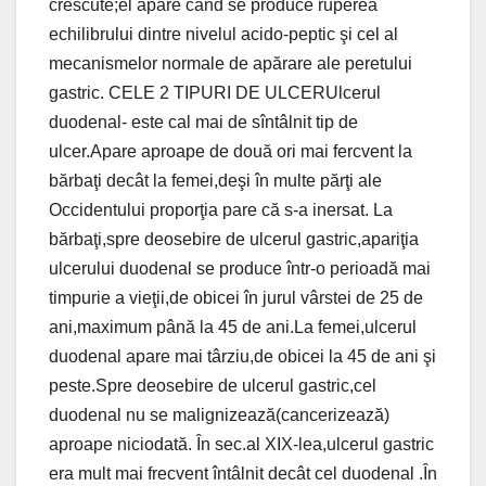
crescute;el apare când se produce ruperea
echilibrului dintre nivelul acido-peptic şi cel al
mecanismelor normale de apărare ale peretului
gastric. CELE 2 TIPURI DE ULCERUlcerul
duodenal- este cal mai de sîntâlnit tip de
ulcer.Apare aproape de două ori mai fercvent la
bărbaţi decât la femei,deşi în multe părţi ale
Occidentului proporţia pare că s-a inersat. La
bărbaţi,spre deosebire de ulcerul gastric,apariţia
ulcerului duodenal se produce într-o perioadă mai
timpurie a vieţii,de obicei în jurul vârstei de 25 de
ani,maximum până la 45 de ani.La femei,ulcerul
duodenal apare mai târziu,de obicei la 45 de ani şi
peste.Spre deosebire de ulcerul gastric,cel
duodenal nu se malignizează(cancerizează)
aproape niciodată. În sec.al XIX-lea,ulcerul gastric
era mult mai frecvent întâlnit decât cel duodenal .În