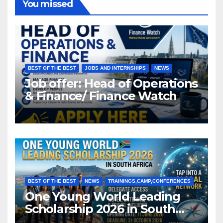
You missed
BEST OF THE BEST
JOBS AND INTERNSHIPS
NEWS
Job offer: Head of Operations
& Finance/ Finance Watch
BEST OF THE BEST
NEWS
TRAININGS,CAMP,CONFERENCES
One Young World Leading
Scholarship 2026 in South
Africa (Fully Funded)