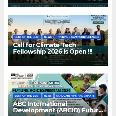
BEST OF THE BEST
NEWS
TRAININGS,CAMP,CONFERENCES
Call for Climate Tech
Fellowship 2026 is Open !!!
BEST OF THE BEST
NEWS
SCHOLARSHIPS AND GRANTS
ABC International
Development (ABCID) Future