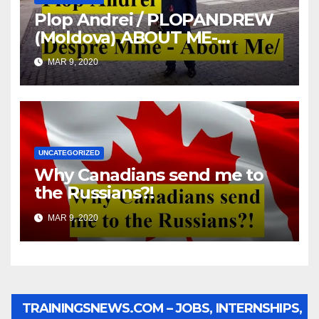
Plop Andrei / PLOPANDREW
(Moldova) ABOUT ME-
DESPRE MINE
MAR 9, 2020
UNCATEGORIZED
Why Canadians send me to
the Russians?!
MAR 9, 2020
TRAININGSNEWS.COM – JOBS, INTERNSHIPS,