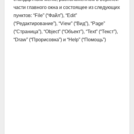
части главного окна и состоящее из следующих
пунктов: “File” (“Файл”), “Edit”
(“Редактирование”), “View” (“Вид”), “Page”
(“Страница”), “Object” (“Объект”), “Text” (“Текст”),
“Draw” (“Прорисовка”) и “Help” (“Помощь”)