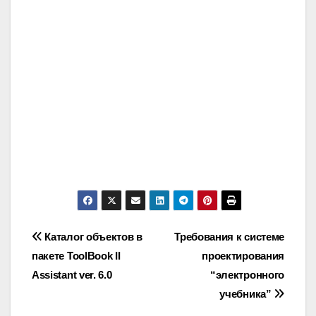
Post
Каталог объектов в
Требования к системе
пакете ToolBook II
проектирования
navigation
Assistant ver. 6.0
“электронного
учебника”