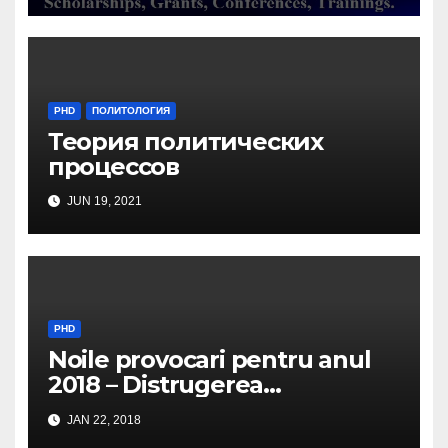
PHD
ПОЛИТОЛОГИЯ
Теория политических
процессов
JUN 19, 2021
PHD
Noile provocari pentru anul
2018 – Distrugerea
structurilor EUro-Atlanti…
JAN 22, 2018