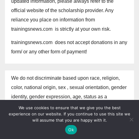
updated information, please always refer to the
official website of the scholarship provider. Any
reliance you place on information from
trainingsnews.com is strictly at your own risk.
trainingsnews.com does not accept donations in any
form/ or any other form of payment!
We do not discriminate based upon race, religion,
color, national origin, sex , sexual orientation, gender
identity, gender expression, age, status as a
protected veteran, status as an individual with a
We use cookies to ensure that we give you the best
experience on our website. If you continue to use this site we
disability, or other applicable legally protected
will assume that you are happy with it.
characteristics.
Ok