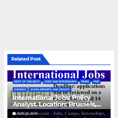
Related Post
BEST OF THE BEST
JOBS AND INTERNSHIPS
NEWS
PHD
SAVINGS
SCHOLARSHIPS AND GRANTS
International Jobs: Policy
Analyst. Location: Brussels,
Belgium/ Milieu Consulting
AUG 26, 2025
SRL