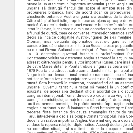
privire la un atac comun împotriva Imperiului Ţarist. Anglia urm
ungaria să distrugă flancul din spate al armatei ruse din 
propunerea britanică, fiind de acord doar cu promovarea 
chestiunile britanice. Austro-ungaria s-a eschivat de la decla
Către sfârşitul lunii iulie, trupele ruse au ajuns aproape de Adr
panică. S-a decis trimiterea unei escadre britanice în strâmtor
intrat în Plevna, lucru care a diminuat considerabil poziţiile a
a fi unul de durată, ceea ce convenea intereselor britanice. Pro
decis să încalce obligaţiile Austro-ungariei de a-şi menţine 
Otoman, însă cercurile diplomatice austro-ungare au re
considerând că o ciocnire militară cu Rusia nu este pe puteril
au ocupat Plevna. Sultanul a ameninţat că Poarta va ceda în ca
La 13 decembrie guvernul britanic a preîntâmpinat R
Constantinopolului va determina Anglia să treacă la acţiuni r
adresat către Anglia pentru ajutor împotriva Rusiei, care însă 
de către Marea Britanie: Poarta trebuie singură să ceară semnar
1878 Poarta s-a adresat către comandantul militar principal a
Negocierile au demarat, însă armatele ruse continuau să îna
notelor informative descurajatoare venite din Constantinopol
trimită flota britanică în strâmtori, considerând că un asem
ungariei. Guvernul ţarist nu a riscat să meargă la un confl
epuizată, de aceea şi-a declarat oficial acordul de a discuta c
congres internaţional. Temându-se de o ciocnire cu Anglia, ţar
condiţiile armistiţiului, armatele ruse să se abţină de la ocu
turcii au semnat armistiţiu. În pofida acestui fapt, ruşii conti
englez a ordonat o nouă înaintare a flotei britanice spre Dard
trecerea flotei britanice din cauza ameninţării făcute de ruş
Ţarul, într-adevăr a decis să ocupe Constantinopolul, însă Go
duce la un război împotriva Angliei. Guvernul englez a declara
va duce la ruperea relaţiilor diplomatice. Aceeaţi declaraţie a 
nu complice situaţia şi s-a limitat doar la ocuparea local
Constantinopol. Tot aici, la 3 martie 1878 a fost semnat tratatu