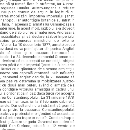
a să-şi trimită flota în strâmtori, iar Austro-
regiunea Dunării. Austro-ungaria a refuzat
unei plan comun de acţiuni în legătură cu
rarea mobilizării împotriva Imperiului Ţarist.
ianopol, iar autorităţile britanice au intrat în
i. Însă, în aceeaşi zi armata lui Osman-paşa a
rmatei ruse. În acest mod, războiul s-a dovedit
fitând de slăbiciunea armatei ruse, Andrassi a
neutralitatea şi să declare război Imperiului
spins propunerea ministrului de externe,
e Vienei. La 10 decembrie 1877, armatele ruse
z dacă nu va primi ajutor din partea Angliei.
usia că chiar şi o ocupare temporară a
adicale. La 24 decembrie Imperiul Otoman s-a
a declarat că nu acceptă un armistiţiu obţinut
ea păcii de la Imperiul Ţarist. La 8 ianuarie,
l Rusiei cu rugămintea de a semna armistiţiu.
inteze prin capitală otomană. Sub influenţa
, cabinetul englez decide, la 23 ianuarie să
enea pas va determina şi mobilizarea Austro-
ict cu două mari puteri, având o armată deja
ondiţiile viitorului armistiţiu în cadrul unui
ul a ordonat ca în caz dacă turcii vor accepta
parea Constantinopolului. La 31 ianuarie 1878,
nuau să înainteze, iar la 8 februarie cabinetul
anele. Dar sultanul nu a îndrăznit să permită
i cu privire la ocuparea Constantinopolului.
rceakov a protestat menţionând că aceasta ar
t că intrarea trupelor ruse în Constantinopol
făcut şi Austro-ungaria. Guvernul rus a decis ă
ităţii San-Stefano, situată la 12 verste de
l de pace.