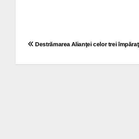
Post
Destrămarea Alianţei celor trei împăraţ
navigation