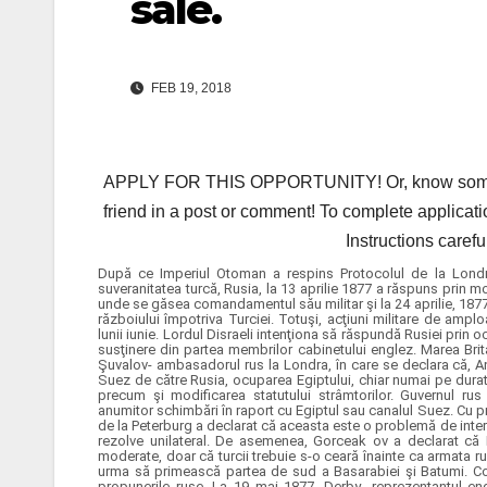
sale.
FEB 19, 2018
APPLY FOR THIS OPPORTUNITY! Or, know someone 
friend in a post or comment! To complete applicati
Instructions carefu
După ce Imperiul Otoman a respins Protocolul de la Londra,
suveranitatea turcă, Rusia, la 13 aprilie 1877 a răspuns prin mob
unde se găsea comandamentul său militar şi la 24 aprilie, 1877
războiului împotriva Turciei. Totuşi, acţiuni militare de amplo
lunii iunie. Lordul Disraeli intenţiona să răspundă Rusiei prin 
susţinere din partea membrilor cabinetului englez. Marea Brita
Şuvalov- ambasadorul rus la Londra, în care se declara că, A
Suez
de către Rusia, ocuparea Egiptului, chiar numai pe dura
precum şi modificarea statutului strâmtorilor. Guvernul ru
anumitor schimbări în raport cu Egiptul sau canalul Suez. Cu pri
de la Peterburg a declarat că aceasta este o problemă de inte
rezolve unilateral. De asemenea, Gorceak ov a declarat că 
moderate, doar că turcii trebuie s-o ceară înainte ca armata r
urma să primească partea de sud a Basarabiei şi Batumi. C
propunerile ruse. La 19 mai 1877, Derby- reprezentantul engl