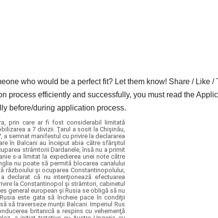
who would be a perfect fit? Let them know! Share / Like / 
on process efficiently and successfully, you must read the Applic
lly before/during application process.
 prin care ar fi fost considerabil limitată
ilizarea a 7 divizii. Ţarul a sosit la Chişinău,
, a semnat manifestul cu privire la declararea
are în Balcani au început abia către sfârşitul
ocuparea strâmtorii Dardanele, însă nu a primit
nie s-a limitat la expedierea unei note către
nglia nu poate să permită blocarea canalului
tă războiului şi ocuparea Constantinopolului,
s a declarat că nu intenţionează efectuarea
vire la Constantinopol şi strâmtori, cabinetul
res general european şi Rusia se obligă să nu
Rusia este gata să încheie pace în condiţii
usă să traverseze munţii Balcani. Imperiul Rus
onducerea britanică a respins cu vehemenţă
ez, a iniţiat tratative cu Austro-Ungaria cu