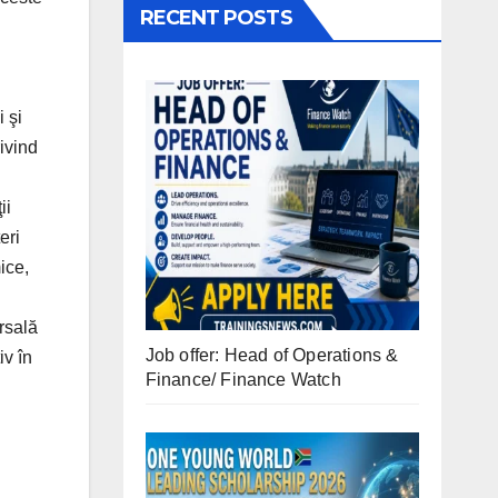
RECENT POSTS
 şi
rivind
ii
eri
ice,
rsală
Job offer: Head of Operations &
iv în
Finance/ Finance Watch