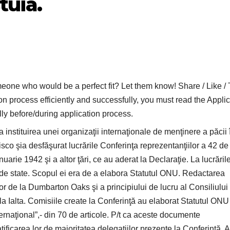
tuia.
who would be a perfect fit? Let them know! Share / Like / 
on process efficiently and successfully, you must read the Applic
lly before/during application process.
la instituirea unei organizaţii internaţionale de menţinere a păcii 
isco şia desfăşurat lucrările Conferinţa reprezentanţiilor a 42 de
arie 1942 şi a altor ţări, ce au aderat la Declaraţie. La lucrăril
50 de state. Scopul ei era de a elabora Statutul ONU. Redactarea
r de la Dumbarton Oaks şi a principiului de lucru al Consiliului
de la Ialta. Comisiile create la Conferinţă au elaborat Statutul ONU
ternaţional”,- din 70 de articole. P/t ca aceste documente
ificarea lor de majoritatea delegaţiilor prezente la Conferinţă. 