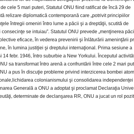
 de cele 5 mari puteri, Statutul ONU fiind ratificat de încă 29 de
 relizare diplomatică contemporană care „potrivit principiilor
 întregii omeniri întro lume a păcii şi a dreptăţii, scutită de
şi consecinţe se intuiau”. Statutul ONU prevede „menţinerea păcii
olective eficace, în vederea prevenirii şi înlăturării ameninţării p
e, în lumina justiţiei şi dreptului internaţional. Prima sesiune a
 14 febr. 1946, întro suburbie a New Yorkului. Începutul activităţ
sa transformat întro arenă a confruntării între cele 2 mari put
i ONU a pus în discuţie probleme privind interzicerea bombei atom
aţionale,lichidarea colonianismului şi consolidarea independenţei
dunarea Generală a ONU a adoptat şi proclamat Declaraţia Unive
greutăţi, determinate de declanşarea RR, ONU a jucat un rol pozit