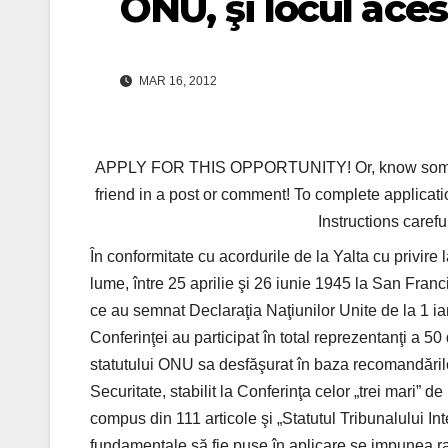
ONU, şi locul aces
MAR 16, 2012
APPLY FOR THIS OPPORTUNITY! Or, know someone 
friend in a post or comment! To complete applicati
Instructions carefu
În conformitate cu acordurile de la Yalta cu privire 
lume, între 25 aprilie şi 26 iunie 1945 la San Franc
ce au semnat Declaraţia Naţiunilor Unite de la 1 ianu
Conferinţei au participat în total reprezentanţi a 
statutului ONU sa desfăşurat în baza recomandărilo
Securitate, stabilit la Conferinţa celor „trei mari” 
compus din 111 articole şi „Statutul Tribunalului In
fundamentale să fie puse în aplicare se impunea rat