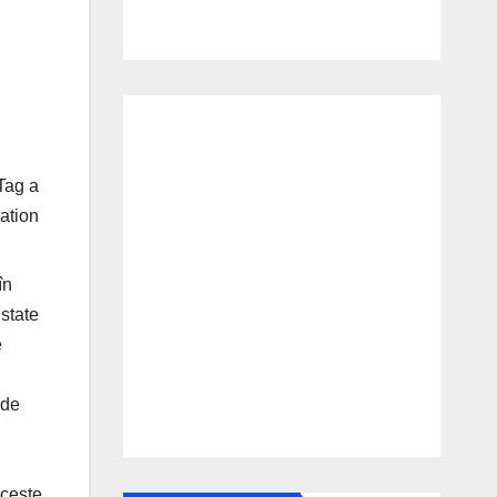
Tag a
ation
în
 state
e
 de
Aceste