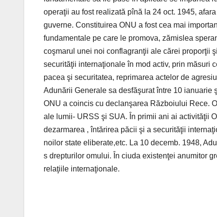
operaţii au fost realizată pînă la 24 oct. 1945, afara
guverne. Constituirea ONU a fost cea mai importantă
fundamentale pe care le promova, zămislea speranţele
coşmarul unei noi conflagranţii ale cărei proporţii 
securităţii internaţionale în mod activ, prin măsuri c
pacea şi securitatea, reprimarea actelor de agresiun
Adunării Generale sa desfăşurat între 10 ianuarie şi
ONU a coincis cu declanşarea Războiului Rece. ONU 
ale lumii- URSS şi SUA. În primii ani ai activităţi
dezarmarea , întărirea păcii şi a securităţii intern
noilor state eliberate,etc. La 10 decemb. 1948, A
s drepturilor omului. În ciuda existenţei anumitor 
relaţiile internaţionale.