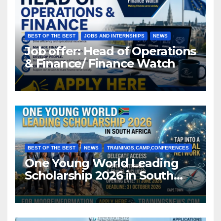
BEST OF THE BEST
JOBS AND INTERNSHIPS
NEWS
Job offer: Head of Operations
& Finance/ Finance Watch
BEST OF THE BEST
NEWS
TRAININGS,CAMP,CONFERENCES
One Young World Leading
Scholarship 2026 in South
Africa (Fully Funded)