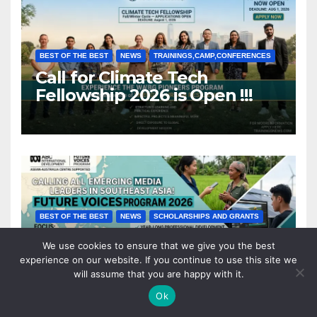
BEST OF THE BEST
NEWS
TRAININGS,CAMP,CONFERENCES
Call for Climate Tech
Fellowship 2026 is Open !!!
BEST OF THE BEST
NEWS
SCHOLARSHIPS AND GRANTS
ABC International
We use cookies to ensure that we give you the best
Development (ABCID) Future
experience on our website. If you continue to use this site we
Voices Program 2026
will assume that you are happy with it.
Ok