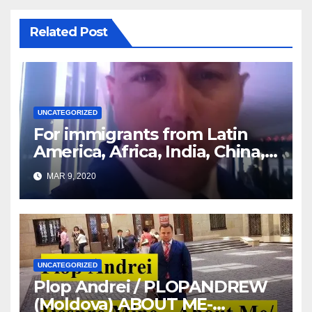
Related Post
UNCATEGORIZED
For immigrants from Latin
America, Africa, India, China,
etc. you must read this article
MAR 9, 2020
UNCATEGORIZED
Plop Andrei / PLOPANDREW
(Moldova) ABOUT ME-