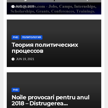
Belgium/ Milieu Consulting
AUG 26, 2025
SRL
PHD
ПОЛИТОЛОГИЯ
Теория политических
процессов
JUN 19, 2021
PHD
Noile provocari pentru anul
2018 – Distrugerea