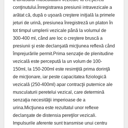
conţinutului.Înregistrarea presiunii intravezicale a
arătat că, după o uşoară creştere iniţială la primele
jeturi de urină, presiunea înregistreză un platon în
tot timpul umplerii vezicale până la volumul de
300-400 ml, când are loc o creştere bruscă a
presiunii şi este declanşată micţiunea reflexă când
împrejurările permit.Prima senzaţie de plenitudine
vezicală este percepută la un volum de 100-
150ml, la 150-200ml este resimţită prima dorinţă
de micţionare, iar peste capacitatea fiziologică
vezicală (250-400ml) apar contracţii puternice ale
musculaturii peretelui vezical, care determină
senzaţia necesităţii imperioase de a
urina.Micţiunea este rezultatul unor reflexe
declanşate de distensia pereţilor vezicali.
Impulsurile aferente sunt transmise unui centru