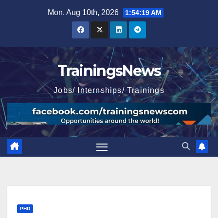
Skip
Mon. Aug 10th, 2026
1:54:20 AM
to
content
TrainingsNews
Jobs/ Internships/ Trainings
PHD