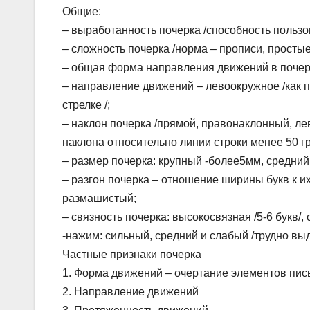
Общие:
– выработанность почерка /способность пользо
– сложность почерка /норма – прописи, простые
– общая форма направления движений в почер
– направление движений – левоокружное /как п
стрелке /;
– наклон почерка /прямой, правонаклонный, ле
наклона относительно линии строки менее 50 гр
– размер почерка: крупный -более5мм, средний 
– разгон почерка – отношение ширины букв к их
размашистый;
– связность почерка: высокосвязная /5-6 букв/, 
-нажим: сильный, средний и слабый /трудно в
Частные признаки почерка
1. Форма движений – очертание элементов пи
2. Направление движений