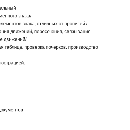
вальный
менного знака/
ементов знака, отличных от прописей /.
чания движений, пересечения, связывания
е движений/.
я таблица, проверка почерков, производство
люстрацией.
документов