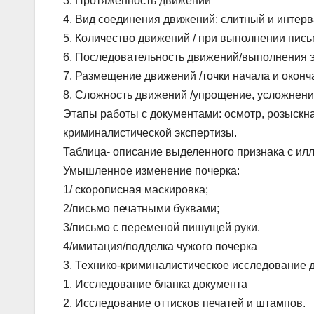
3. Протяженность движений
4. Вид соединения движений: слитный и интер
5. Количество движений / при выполнении пись
6. Последовательность движений/выполнения эл
7. Размещение движений /точки начала и окон
8. Сложность движений /упрощение, усложнени
Этапы работы с документами: осмотр, розыскна
криминалистической экспертизы.
Таблица- описание выделенного признака с ил
Умышленное изменение почерка:
1/ скорописная маскировка;
2/письмо печатными буквами;
3/письмо с переменой пишущей руки.
4/имитация/подделка чужого почерка
3. Технико-криминалистическое исследование 
1. Исследование бланка документа
2. Исследование оттисков печатей и штампов.