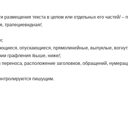
 размещения текста в целом или отдельных его частей/ – п
я, трапециевидная/;
и;
ающиеся, опускающиеся, прямолинейные, выпуклые, вогнут
нии графления /выше, ниже/;
и переноса, расположение заголовков, обращений, нумерац
контролируются пишущим.