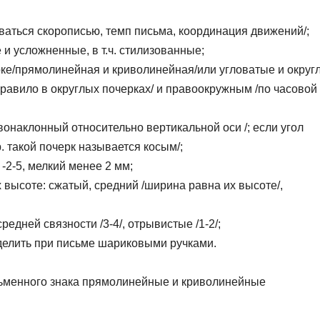
ваться скорописью, темп письма, координация движений/;
 и усложненные, в т.ч. стилизованные;
ке/прямолинейная и криволинейная/или угловатые и округ
равило в округлых почерках/ и правоокружным /по часовой
вонаклонный относительно вертикальной оси /; если угол
. такой почерк называется косым/;
-2-5, мелкий менее 2 мм;
 высоте: сжатый, средний /ширина равна их высоте/,
средней связности /3-4/, отрывистые /1-2/;
ыделить при письме шариковыми ручками.
сьменного знака прямолинейные и криволинейные