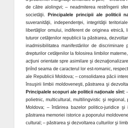
de către alolingvi; – neadmiterea restrîngerii sfer
societăţii.
Principalele principii ale politicii 
suveranităţii, independenţei, integrităţii teritor
libertăţilor omului, indiferent de originea etnică,
tuturor cetăţenilor republicii la păstrarea, dezvoltare
inadmisibilitatea manifestărilor de discriminare p
drepturilor cetăţenilor la folosirea limbilor materne
acţiuni orientate spre asimilare şi deznaţionalizare
ţinînd seama de caracterul lor est-romanic, respectare
ale Republicii Moldova; – consolidarea păcii interet
însuşirii limbii moldoveneşti, păstrarea şi dezvolta
Principalele scopuri ale politicii naţionale sînt:
polietnic, multicultural, multilingvistic şi regiona
Moldova; – întărirea bazelor politico-juridice şi i
păstrarea memoriei istorice a poporului moldovenes
cultural; – păstrarea şi dezvoltarea culturilor şi lim