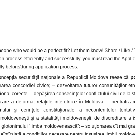
who would be a perfect fit? Let them know! Share / Like / 
on process efficiently and successfully, you must read the Applic
lly before/during application process.
Concepţia securităţii naţionale a Republicii Moldova reese că
po
rarea concordiei civice; – dezvoltarea tuturor comunităţilor etn
iţional corecte; – depăşirea consecinţelor conflictului civil de la sf
care a deformat relaţiile interetnice în Moldova; – neutralizar
mului şi cerinţele constituţionale, a necontenitelor tentat
oldoveneşti şi a statalităţii moldoveneşti, de discreditare a is
i glotonimului “limba moldovenească”; – soluţionarea cît mai gr
a neîntîrziată a condiţiilor necesare pentru însuşirea limbii moldov