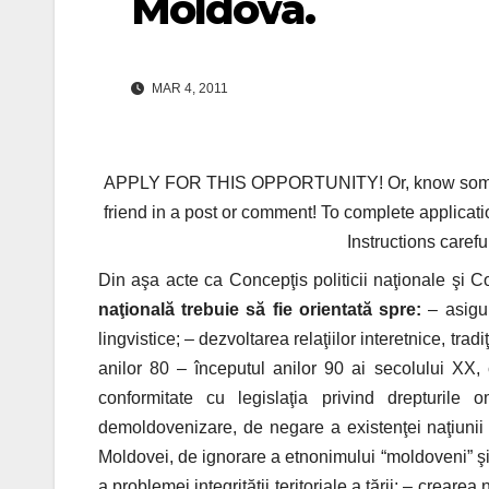
Moldova.
MAR 4, 2011
APPLY FOR THIS OPPORTUNITY! Or, know someone 
friend in a post or comment! To complete applicati
Instructions carefu
Din aşa acte ca Concepţis politicii naţionale şi 
naţională trebuie să fie orientată spre:
– asigu
lingvistice; – dezvoltarea relaţiilor interetnice, trad
anilor 80 – începutul anilor 90 ai secolului XX, 
conformitate cu legislaţia privind drepturile o
demoldovenizare, de negare a existenţei naţiunii m
Moldovei, de ignorare a etnonimului “moldoveni” ş
a problemei integrităţii teritoriale a ţării; – creare