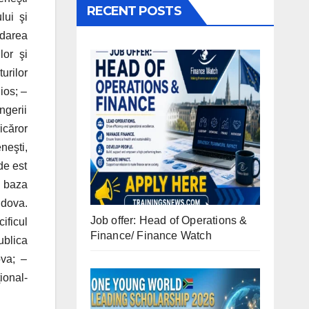
RECENT POSTS
lui şi
idarea
lor şi
urilor
gios; –
ngerii
icăror
neşti,
de est
e baza
ldova.
Job offer: Head of Operations &
ificul
Finance/ Finance Watch
ublica
ova; –
ional-