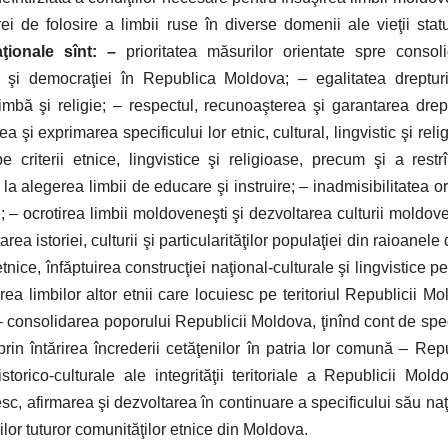
ei de folosire a limbii ruse în diverse domenii ale vieţii statu
naţionale sînt:
–
prioritatea măsurilor orientate spre consol
iale şi democraţiei în Republica Moldova; – egalitatea drepturi
 limbă şi religie; – respectul, recunoaşterea şi garantarea drept
a şi exprimarea specificului lor etnic, cultural, lingvistic şi reli
e criterii etnice, lingvistice şi religioase, precum şi a restrî
, la alegerea limbii de educare şi instruire; – inadmisibilitatea or
; – ocrotirea limbii moldoveneşti şi dezvoltarea culturii moldove
a istoriei, culturii şi particularităţilor populaţiei din raioanele 
nice, înfăptuirea construcţiei naţional-culturale şi lingvistice p
rea limbilor altor etnii care locuiesc pe teritoriul Republicii Mo
– consolidarea poporului Republicii Moldova, ţinînd cont de spec
l, prin întărirea încrederii cetăţenilor în patria lor comună – Rep
storico-culturale ale integrităţii teritoriale a Republicii Mold
c, afirmarea şi dezvoltarea în continuare a specificului său naţ
bilor tuturor comunităţilor etnice din Moldova.