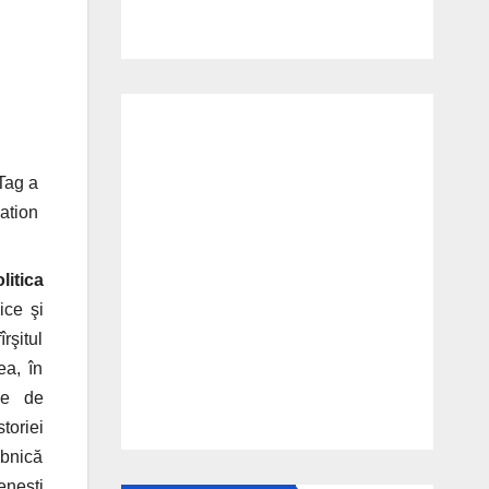
Tag a
ation
litica
ice şi
îrşitul
ea, în
ive de
toriei
abnică
eneşti