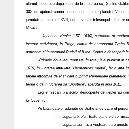
ultimul, deoarece dupa 8 ani de la moartea sa, Galileo Galilei
30X cu ajutorul careia a descoperit fazele planetei Venus, pri
jumatate a secolului XVII, este inventat telescopul reflector c
Newton
.
Johannes Kepler (1571-1630), astronom si mathema
inceput activitatea, la Praga, alaturi de astronomul Tycho 
astronom al imparatului Rudolf al II-lea.
Kepler a descoperit leg
Primele doua legi (sunt trei in total) le-a publicat in cart
1619, in lucrarea intitulata “Harmonices mundi”, iar o alta 
tabele intocmite de el si care cuprind efemeridele planetelor. 
teorie o da in lucrarea sa “Dioptrice”, aparuta in anul 1611.
Legile miscarii planetelor descoperite de Kepler au cons
lui Copernic.
Pe baza datelor adunate de Brahe si de catre el personal, K
–
legea orbitelor
: toate planetele se misca 
–
legea ariilor
: raza vectoare care uneste 