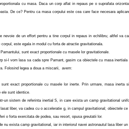
ortionala cu masa. Daca un corp aflat in repaus pe o suprafata orizonta
asta. De ce? Pentru ca masa corpului este cea care face necesara aplicar
 de un effort pentru a tine corpul in repaus in echilibru; altfel va c
orpul, este egala in modul cu forta de atractie gravitationala.
amantului, sunt exact proportionale cu masele lor gravitationale.
i-l vom lasa sa cada spre Pamant, gasim ca obiectele cu masa inertiala
stra. Folosind legea a doua a miscarii, avem:
 exact proportionale cu masele lor inerte. Prin urmare, masa inerta 
e ele sunt identice.
stem de referinta inertial S, in care exista un camp gravitational unif
asat liber, va cadea cu o acceleratie g, in campul gravitational; obiectele ce 
ri o forta exercitata de podea, sau resort, opusa greutatii lor.
exista camp gravitational, iar in interiorul navei astronautul lasa liber un 