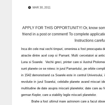
MAR 30, 2011
APPLY FOR THIS OPPORTUNITY! Or, know someone 
friend in a post or comment! To complete applicati
Instructions carefu
Inca din cele mai vechi timpuri, omenirea a fost preocupata de
atractie dintre acel corp si Pamant. Multi cercetatori ai anti
Luna si Soarele. Vechii greci, printer care si ilustrul Ptolom
sunt planete ce se rotesc in jurul Pamantului, pe orbite compl
in 1542 demonstrand ca Soarele este in centrul Universului, 
revolutie in jurul Soarelui, celelalte planete avand miscari
multitudine de date asupra miscarii planetelor, date care au f
german Kepler, care a stability legile miscarii planetelor.
Brahe a fost ultimul mare astronom care a facut observatii