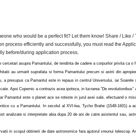
who would be a perfect fit? Let them know! Share / Like / 
on process efficiently and successfully, you must read the Applic
lly before/during application process.
 cercetari asupra Pamantului, de tendinta de cadere a corpurilor privita ca o f
chitatii au urmarit suprafata si forma Pamantului precum si astrii din apropie
eu, a presupus ca Pamantul este in repaus in centrul Universului, iar Soarele 
icate. Apoi Copernic a contrazis acea ipoteza, in lucrarea “De revolutionibus” 
iar Pamantul este o planet ace se roteste in jurul axei sale, efectuand o mis
 identice cu a Pamantului. In secolul al XVI-lea, Tycho Brahe (1548-1601) a a
ost analizate si interpretate abia dupa 20 de ani de catre asistentul sau, ast
 in scopul obtinerii de date astronomice fara ajutorul vreunui telescop. 