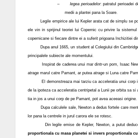
–
legea perioadelor
: patratul perioadei d
medii a plantei pana la Soare.
Legile empirice ale lui Kepler arata cat de simplu se poate
ele vin in sprijinul teoriei lui Copernic cu privire la sistemu
copernicane si fiecare dintre ei a suferit prigoana Inchizitiei d
Dupa anul 1665, un student al Colegiului din Cambridge, a i
principalele subiecte ale momentului.
Inspirat de caderea unui mar dintr-un pom, Isaac Newton, fi
atrage marul catre Pamant, ar putea atrage si Luna catre Pam
El demonstreaza mai tarziu ca acceleratia unui corp in cad
de la ipoteza ca acceleratia centripetal a Lunii pe orbita sa si
tia in jos a unui corp de pe Pamant, pot avea aceeasi origine.
Dupa calculele sale, Newton a dedus fortele care mentin plan
lor pana la centrele in jurul carora ele se rotesc.
Din legile emise de Kepler, Newton, a putut deduc
proportionala cu masa planetei si invers proportionala cu 