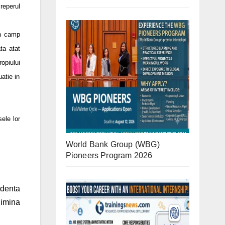
 reperul
un camp
ta atat
ropiului
uatie in
ele lor
World Bank Group (WBG)
Pioneers Program 2026
ndenta
limina