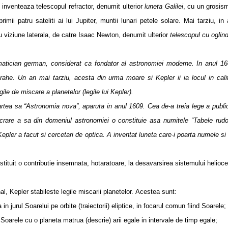
 inventeaza telescopul refractor, denumit ulterior
luneta Galilei
, cu un grosis
mii patru sateliti ai lui Jupiter, muntii lunari petele solare. Mai tarziu, in
u viziune laterala, de catre Isaac Newton, denumit ulterior
telescopul cu oglind
tician german, considerat ca fondator al astronomiei moderne. In anul 16
Brahe.
Un an mai tarziu, acesta din urma moare si Kepler ii ia locul in cali
ile de miscare a planetelor (legile lui Kepler).
ea sa “Astronomia nova”, aparuta in anul 1609. Cea de-a treia lege a public
lucrare a sa din domeniul astronomiei o constituie asa numitele “Tabele rudol
Kepler a facut si cercetari de optica. A inventat luneta care-i poarta numele si
tituit o contributie insemnata, hotaratoare, la desavarsirea sistemului helioce
epler stabileste legile miscarii planetelor.
Acestea sunt:
in jurul Soarelui pe orbite (traiectorii) eliptice, in focarul comun fiind Soarele;
Soarele cu o planeta matrua (descrie) arii egale in intervale de timp egale;