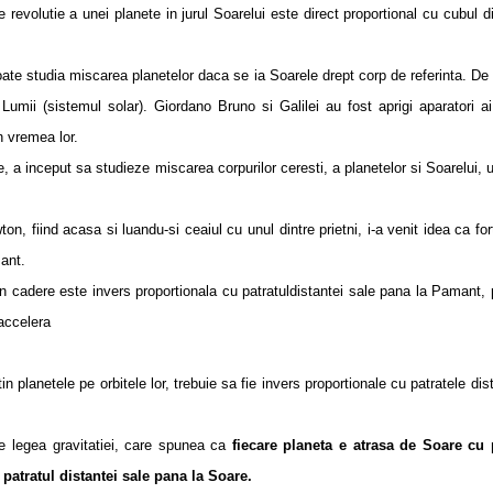
e revolutie a unei planete in jurul Soarelui este direct proportional cu cubul d
 studia miscarea planetelor daca se ia Soarele drept corp de referinta.
De
l Lumii (sistemul solar). Giordano Bruno si Galilei au fost aprigi aparatori ai
in vremea lor.
nceput sa studieze miscarea corpurilor ceresti, a planetelor si Soarelui, u
ind acasa si luandu-si ceaiul cu unul dintre prietni, i-a venit idea ca for
ant.
ere este invers proportionala cu patratuldistantei sale pana la Pamant, 
 accelera
etele pe orbitele lor, trebuie sa fie invers proportionale cu patratele dist
e legea gravitatiei, care spunea ca
fiecare planeta e atrasa de Soare cu 
patratul distantei sale pana la Soare.