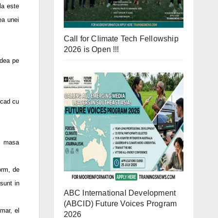
la este
ea unei
Call for Climate Tech Fellowship
2026 is Open !!!
adea pe
 cad cu
si masa
orm, de
sunt in
ABC International Development
(ABCID) Future Voices Program
mar, el
2026