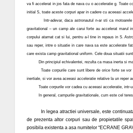
va fi accelerat in jos fata de nava cu o acceleratie g. Toate co
initial S, toate aceste corpuri apar in cadere cu aceeasi acce
Intr-adevar, daca astronautul n-ar sti ca motoarele acc
gravitational – un camp ale carui forte au accelerat marul in
corpului atarnat cat si lui, pentru a-l tine in repaus in S. Astr
sau reper, intre o situatie in care nava sa este accelerate fata
care exista camp gravitational uniform. Cele doua situatii sun
Din principiul echivalentei, rezulta ca masa inerta si masa
Toate corpurile care sunt libere de orice forte se vor misca
inertiale, si vor avea aceeasi acceleratie relative la un reper a
Toate corpurile vor cadea cu aceeasi acceleratie, intr-un
In general, campurile gravitationale, cum este cel terestru
In legea atractiei universale, este continua
de prezenta altor corpuri sau de propietatile spat
posibila existenta a asa numitelor “ECRANE GR