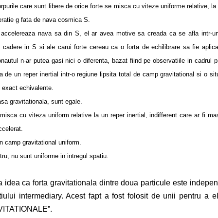
rpurile care sunt libere de orice forte se misca cu viteze uniforme relative, la
leratie g fata de nava cosmica S.
elereaza nava sa din S, el ar avea motive sa creada ca se afla intr-
 cadere in S si ale carui forte cereau ca o forta de echilibrare sa fie aplica
onautul n-ar putea gasi nici o diferenta, bazat fiind pe observatiile in cadrul p
 de un reper inertial intr-o regiune lipsita total de camp gravitational si o sit
t exact echivalente.
 gravitationala, sunt egale.
 cu viteza uniform relative la un reper inertial, indifferent care ar fi mas
ccelerat.
 camp gravitational uniform.
, nu sunt uniforme in intregul spatiu.
ta idea ca forta gravitationala dintre doua particule este indepe
iului intermediary. Acest fapt a fost folosit de unii pentru a e
AVITATIONALE”.