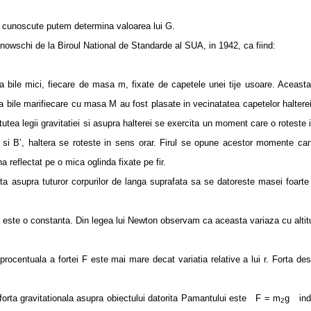
unoscute putem determina valoarea lui G.
schi de la Biroul National de Standarde al SUA, in 1942, ca fiind:
 mici, fiecare de masa m, fixate de capetele unei tije usoare. Aceasta
oua bile marifiecare cu masa M au fost plasate in vecinatatea capetelor haltere
virtutea legii gravitatiei si asupra halterei se exercita un moment care o roteste
A’ si B’, haltera se roteste in sens orar. Firul se opune acestor momente ca
a reflectat pe o mica oglinda fixate pe fir.
upra tuturor corpurilor de langa suprafata sa se datoreste masei foarte
e o constanta. Din legea lui Newton observam ca aceasta variaza cu altit
uala a fortei F este mai mare decat variatia relative a lui r. Forta des
forta gravitationala asupra obiectului datorita Pamantului este F = m
g ind
2