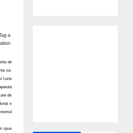
Tag a
ation
orta de
rea sa,
si Luna
aparuta
care de
dunat o
ronomul
Am spus