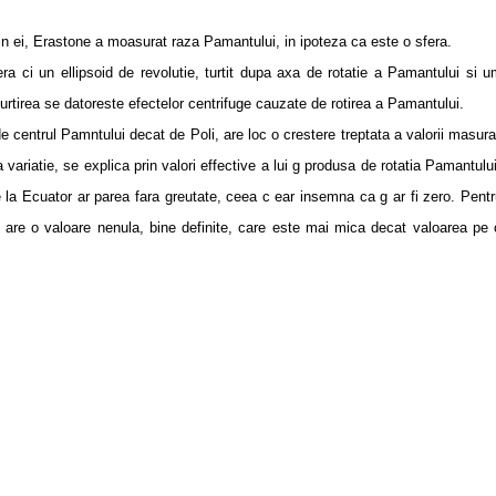
i, Erastone a moasurat raza Pamantului, in ipoteza ca este o sfera.
 un ellipsoid de revolutie, turtit dupa axa de rotatie a Pamantului si um
rtirea se datoreste efectelor centrifuge cauzate de rotirea a Pamantului.
trul Pamntului decat de Poli, are loc o crestere treptata a valorii masurat
ariatie, se explica prin valori effective a lui g produsa de rotatia Pamantulu
 la Ecuator ar parea fara greutate, ceea c ear insemna ca g ar fi zero. Pentr
 g are o valoare nenula, bine definite, care este mai mica decat valoarea pe 