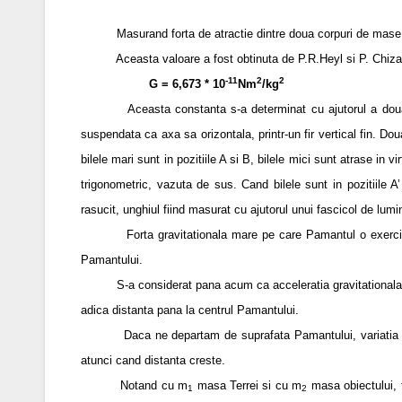
Masurand forta de atractie dintre doua corpuri de mase c
Aceasta valoare a fost obtinuta de P.R.Heyl si P. Chizanow
-11
2
2
G = 6,673 * 10
Nm
/kg
Aceasta constanta s-a determinat cu ajutorul a doua bile
suspendata ca axa sa orizontala, printr-un fir vertical fin. D
bilele mari sunt in pozitiile A si B, bilele mici sunt atrase in 
trigonometric, vazuta de sus. Cand bilele sunt in pozitiile 
rasucit, unghiul fiind masurat cu ajutorul unui fascicol de lumin
Forta gravitationala mare pe care Pamantul o exercita as
Pamantului.
S-a considerat pana acum ca acceleratia gravitationala est
adica distanta pana la centrul Pamantului.
Daca ne departam de suprafata Pamantului, variatia procent
atunci cand distanta creste.
Notand cu m
masa Terrei si cu m
masa obiectului, 
1
2