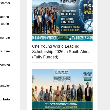
istantei
 aceea,
 teoriei
nul din
One Young World Leading
ta care
Scholarship 2026 in South Africa
(Fully Funded)
pornind
antelor
p forta