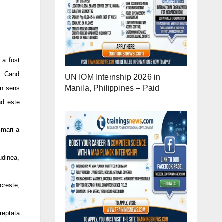
 a fost
i. Cand
UN IOM Internship 2026 in
Manila, Philippines – Paid
 in sens
nd este
 mari a
udinea,
creste,
reptata