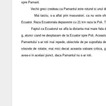
spre Pamant.
Vechii greci credeau ca Pamantul este rotund si unul din e
Mai tarziu, s-a aflat prin masuratori, ca nu este sfera ci
Ecuator. Raza Ecuatoriala depaseste cu 21 km raza la Poli. Tu
Faptul ca Ecuatorul se afla la distanta mai mare fata de cen
g, atunci cand ne desplasam de la Ecuator spre Poli. Aceasta v
Pamantului s-ar roti mai repede, obiectele de pe suprafata de
vitezele de rotatie, mai mici decat aceasta valoare critica,
avea-o in acelasi punct, daca Pamantul nu s-ar roti.