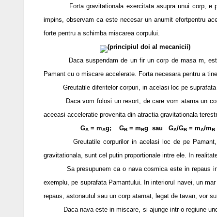
Forta gravitationala exercitata asupra unui corp, e prop
impins, observam ca este necesar un anumit efortpentru ace
forte pentru a schimba miscarea corpului.
(principiul doi al mecanicii)
Daca suspendam de un fir un corp de masa m, este nevoie
Pamant cu o miscare accelerate. Forta necesara pentru a tine c
Greutatile diferitelor corpuri, in acelasi loc pe suprafata P
Daca vom folosi un resort, de care vom atarna un corp s
aceeasi acceleratie provenita din atractia gravitationala tere
G
= m
g; G
= m
g sau G
/G
= m
/m
A
A
B
B
A
B
A
B
Greutatile corpurilor in acelasi loc de pe Pamant, sunt
gravitationala, sunt cel putin proportionale intre ele. In realitat
Sa presupunem ca o nava cosmica este in repaus intr-un si
exemplu, pe suprafata Pamantului. In interiorul navei, un mar l
repaus, astonautul sau un corp atarnat, legat de tavan, vor sufe
Daca nava este in miscare, si ajunge intr-o regiune unde nu 