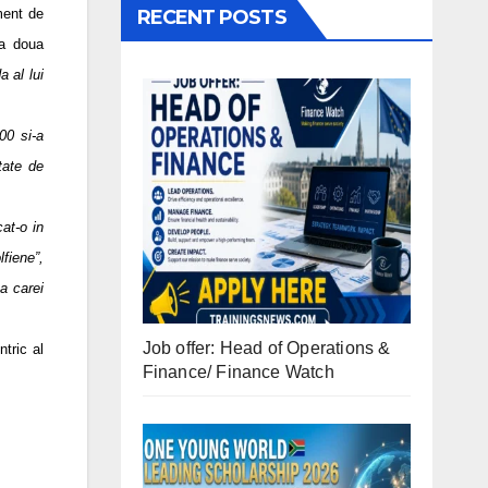
RECENT POSTS
ment de
 a doua
a al lui
00 si-a
tate de
at-o in
fiene”,
 a carei
Job offer: Head of Operations &
ntric al
Finance/ Finance Watch