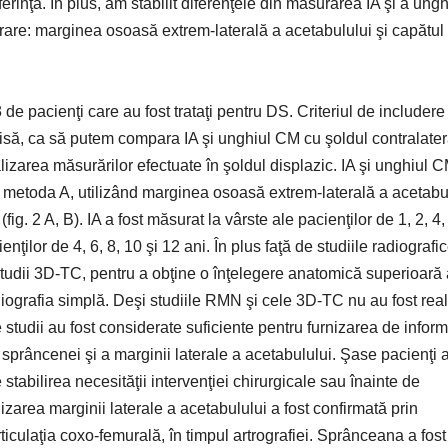
rinţă. În plus, am stabilit diferenţele din măsurarea IA şi a ungh
rare: marginea osoasă extrem‑laterală a acetabulului şi capătul
sos. Cea mai valoroasă informaţie în studiul RMN a fost faptul că marginea cartilaginoasă laterală a acetabulului a fost atenuată şi nu pare să aibă potenţial de dezvoltare. Forma de margine acetabulară încă neosificată oglindeşte îndeaproape forma marginii acetabulare osoase. În plus, studiile RMN au furnizat dovezi că o sprânceană scurtă şi neregulată, cu o orientare oblică pe radiografia simplă, indică un defect osos acetabular (fig. 3). Secţiunile transversale şi sagitale ale treimii mijlocii a articulaţiei displazice au demonstrat un defect acetabular mijlociu şi superior, foarte dificil de identificat pe radiografia simplă. Forma plafonului acetabular pe secţiunile transversale ale treimii mijlocii a articulaţiei displazice a coincis cu forma sprâncenei, aşa cum a putut fi văzută pe radiografiile simple. Studiile 3D‑TC Studiile 3D‑TC ne-au permis să identificăm diferitele tipuri de deficienţe acetabulare (deficienţă minimă, deficienţă antero-superioară, deficienţă mijlociu-superioară) în DS. Deficienţa mijlociu-superioară poate fi distinsă numai pe 3D‑TC laterală, deoarece pe radiografia antero-posterioară a apărut un aspect similar în toate cazurile de şold displazic. Imaginile acetabulare 3D‑TC laterale, rotate la 90°, cu capul femural tractat inferior, au furnizat o imagine 3D exactă a morfologiei acetabulului. De exemplu, în DS netratată, marginea osoasă a părţii mijlocii interioare a acetabulului pe imaginea 3D‑TC laterală (fig. 4 C) a corespuns cu forma sprâncenei pe radiografia simplă (fig. 4 A). Umbra osoasă antero-laterală a acetabulului pe imaginea 3D‑TC (fig. 4 C) a corespuns cu umbra osoasă suprapusă peste sprânceană, pe radiografia simplă (fig. 4 A). Din cauza faptului că această porţiune a acetabulului se găseşte în vecinătatea spinei iliace antero-inferioare, măsurarea IA şi a unghiului CM, folosind această umbră osoasă pe radiografia simplă, nu poate reflecta deficienţa acetabulară mijlociu-superioară. Studiile artrografice Valorile absolute ale acestui studiu artrografic trebuie confirmate prin alte metode fiabile de diagnostic, pentru a putea calcula coordonatele 3‑D ale punctului de referinţă de pe marginea acetabulului. În timpul artrografiei de şold, un ac spinal a fost introdus în porţiunile anterioară şi mijlocie ale acetabulului, prin abord lateral (fig. 5 şi 6). Vârful acului introdus în porţiunea anterioară a acetabulului a fost plasat la marginea extrem‑laterală a umbrei osoase a acetabulului, care corespunde porţiunii antero-laterale a acetabulului (fig. 5 B). Vârful acului introdus în porţiunea mijlocie a acetabulului a fost plasat la marginea laterală a sprâncenei, care corespunde porţiunii mijlociu-superioare a acetabulului (fig. 5 C şi 6 C). Aceste rezultate a confirmat faptul că marginea laterală a sprâncenei reflectă porţiunea mijlocie a acetabulului, pe radiografia simplă. Studiu intraoperator În timpul osteotomiei Salter la două cazuri de şold displazic, indicatorul plasat în porţiunea mijlociu-superioară a acetabulului a indicat marginea laterală a sprâncenei (fig. 7). Discuţii Sprânceana acetabulară este o zonă curbă de os dens, pe suprafaţa de sarcină a acetabulului. Această umbră radiografică reprezintă indirect distribuţia forţelor în articulaţia şoldului. Într-o articulaţie normală, sprânceana este omogenă şi are formă semilunară, cu o orientare orizontală sau descendentă. Totuşi, în şoldul displazic, orientarea sprâncenei este ascendentă, sugerând o distribuţie inegală a forţelor în cadrul articulaţiei şoldului. Forma sprâncenei în displazia de şold la copil este dificil de stabilit cu exactitate, deoarece mari porţiuni din acetabul sunt cartilaginoase. Din acest motiv, au fost folosite numeroase metode pentru a măsura gradul de displazie acetabulară la copil, inclusiv IA, unghiul CM, gradul de neacoperire a capului femural, ratele Smith c/b şi h/b, unghiul ACM şi distanţa M‑Z, precum şi DDCC (discrepanţa de distanţă cap‑centru). Dintre acestea, doi parametri larg utilizaţi şi care utilizează marginea acetabulară ca punct de referinţă sunt IA şi unghiul CM. IA este măsurat între linia orizontală Hilgenreiner şi o linie ce se întinde de la marginea supero-laterală a cartilajului triradiat până la marginea extrem‑laterală osificată a acetabulului. Totuşi, această metodă este aplicabilă la măsurarea dezvoltării articulaţiei şoldului la copii sub vârsta de 8 ani, deoarece linia Hilgenreiner este dificil de identificat, după osificarea cartilajului triradiat. Măsurarea unghiului CM este o metodă utilă numai pentru copii cu vârsta de peste 5 ani, deoarece centrul capului femural este dificil de identificat la copiii mai mici, din cauza localizării excentrice a nucleului de osificare. În plus, măsurarea tradiţională a unei structuri 3‑D pe o radiografie simplă standard 2‑D nu pare să reflecte în mod adecvat variabilitatea şi complexitatea deformării şi nici nu ne permite să măsurăm exact deformarea, în