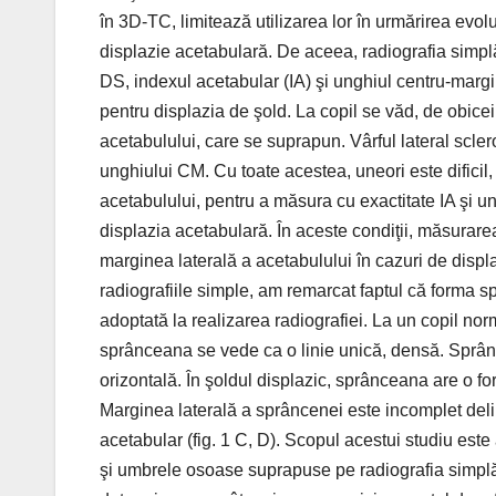
în 3D‑TC, limitează utilizarea lor în urmărirea evol
displazie acetabulară. De aceea, radiografia simplă 
DS, indexul acetabular (IA) şi unghiul centru-margin
pentru displazia de şold. La copil se văd, de obicei,
acetabulului, care se suprapun. Vârful lateral scler
unghiului CM. Cu toate acestea, uneori este dificil,
acetabulului, pentru a măsura cu exactitate IA şi 
displazia acetabulară. În aceste condiţii, măsurare
marginea laterală a acetabulului în cazuri de displa
radiografiile simple, am remarcat faptul că forma sp
adoptată la realizarea radiografiei. La un copil n
sprânceana se vede ca o linie unică, densă. Sprânc
orizontală. În şoldul displazic, sprânceana are o fo
Marginea laterală a sprâncenei este incomplet deli
acetabular (fig. 1 C, D). Scopul acestui studiu est
şi umbrele osoase suprapuse pe radiografia simplă, 