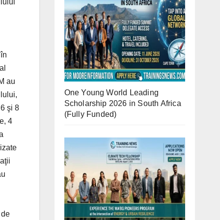
iului
tr-o manieră reproductibilă. La măsurarea IA, erorile pot apărea datorită poziţionării incorecte a copilului pentru radiografie. Erori de 3° pot apărea da
One Young World Leading
Scholarship 2026 in South Africa
(Fully Funded)