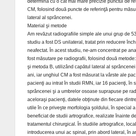
determina cu o cât mai mare precizie punctul de refe
CM, folosind două puncte de referinţă pentru măsu
lateral al sprâncenei.
Material şi metode
Am revăzut radiografiile simple ale unui grup de 53 de pacienţi care au fost trataţi pentru DS. Criteriul de includere în studiu a fost DS unilateral, tratat prin reducere închisă, ca să putem compara IA şi unghiul CM cu şoldul contralateral neafectat. În acest studiu, ne-am concentrat pe analizarea măsurărilor efectuate în şoldul displazic. IA şi unghiul CM au fost măsutare pe radiografii, folosind două metode: metoda A, utilizând marginea osoasă extrem‑laterală a acetabulului, şi metoda B, utilizând capătul lateral al sprâncenei (fig. 2 A, B). IA a fost măsurat la vârste ale pacienţilor de 1, 2, 4, 6 şi 8 ani, iar unghiul CM a fost măsurat la vârste ale pacienţilor de 4, 6, 8, 10 şi 12 ani. În plus faţă de studiile radiografice, 4 pacienţi au intrat în studii RMN, iar 16 pacienţi, în studii 3D‑TC, pentru a obţine o înţelegere anatomică superioară a sprâncenei şi a umbrelor osoase suprapuse pe radiografia simplă. Deşi studiile RMN şi cele 3D‑TC nu au fost realizate aceloraşi pacienţi, datele obţinute din fiecare dintre studii au fost considerate suficiente pentru furnizarea de informaţii utile în ce priveşte morfologia şoldului, în special a sprâncenei şi a marginii laterale a acetabulului. Şase pacienţi au beneficiat de studii artrografice, realizate înainte de stabilirea necesităţii intervenţiei chirurgicale sau înainte de tratamentul chirurgical. În studiile artrografice, localizarea marginii laterale a acetabulului a fost confirmată prin introducerea unui ac spinal, prin abord lateral, în articulaţia coxo‑femurală, în timpul artrografiei. Sprânceana a fost de asemenea evaluată intraoperator, în timpul osteotomiei pelviene. Testele Wilcoxon au fost utilizate pentru a analiza datele cu o rată p < 0,05, considerată a fi statistic semnificativă. Tabel 1. Măsurarea IA (medie  deviaţie standard) la şoldul displazic,folosind două metode de calculare Vârstă IA (°) Diferenţă (ani/număr) Metoda A Metoda B Grade Semnificaţie (p) 1 / 53 31,94,6 39,06,7 7,14,3 < 0,0012 / 50 28,04,3 33,46,3 5,44,5 < 0,0014 / 53 25,04,3 30,16,2 5,14,6 < 0,0016 / 48 24,24,2 27,36,7 3,13,3 < 0,0018 / 45 23,24,7 26,17,7 2,92,7 < 0,001 Tabel 2. Măsurarea unghiului CM (medie  deviaţie standard) la şoldul displazic,folosind două metode de calculare Vârstă Unghi CM (°) Diferenţă (ani/număr) Metoda A Metoda B Grade Semnificaţie (p) 4 / 53 13,87,3 8,06,7 5,87,4 < 0,0016 / 48 16,47,2 12,36,7 4,14,4 < 0,0018 / 45 18,25,7 14,25,4 4,01,8 < 0,00110 / 53 19,84,3 17,35,1 3,52,2 < 0,00112 / 50 20,54,5 18,24,1 2,31,4 < 0,001 Rezultate Măsurarea IA şi a unghiului CM pe radiografia simplă,utilizând două metode de calculare Tabelul 1 sintetizează diferenţele la măsurarea IA, folosind metodele A şi B. La vârsta de 1 an, valoarea medie a IA a fost de 31,9° folosind metoda A şi de 39,0° folosind metoda B, cu o diferenţă statistic semnificativă de 7,1° (p < 0,05). Valorile absolute ale IA şi diferenţa dintre valorile măsurate folosind cele două metode de măsurare au scăzut gradat, pe măsură ce copiii au înaintat în vârstă, datorită osificării cartilajului acetabular; cu toate acestea, la vârsta de 8 ani, diferenţa de 2,9° dintre rezultatele celor două metode este încă statistic semnificativă (p < 0,05). Tabelul 2 sintetizează diferenţele la măsurarea unghiului CM, folosind metodele A şi B. La vârsta de 1 an, valoarea medie a unghiului CM a fost de 13,8° folosind metoda A şi de 8° folosind metoda B, o diferenţă statistic semnificativă de 5,8° (p < 0,05). Valorile absolute ale unghiului CM au scăzut treptat, iar diferenţa dintre valorile măsurate ale unghiului CM folosind cele două metode de măsurare au scăzut treptat, pe măsură ce copiii au înaintat în vârstă; cu toate acestea, la vârsta de 12 ani, diferenţa de 2,3° dintre rezultatele celor două metode este încă statistic semnificativă (p < 0,05). Studiul RMN În 8 cazuri, RMN a evidenţiat relaţia dintre acetabulul cartilaginos şi acetabulul o