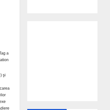
Tag a
ation
) şi
icarea
ilor
lexe
adiere