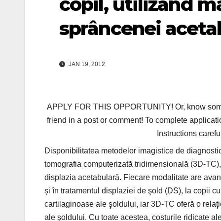
copil, utilizând m
sprâncenei aceta
JAN 19, 2012
APPLY FOR THIS OPPORTUNITY! Or, know someone 
friend in a post or comment! To complete applicati
Instructions carefu
Disponibilitatea metodelor imagistice de diagnosti
tomografia computerizată tridimensională (3D‑TC), 
displazia acetabulară. Fiecare modalitate are avant
şi în tratamentul displaziei de şold (DS), la copii c
cartilaginoase ale şoldului, iar 3D‑TC oferă o relaţ
ale şoldului. Cu toate acestea, costurile ridicate 