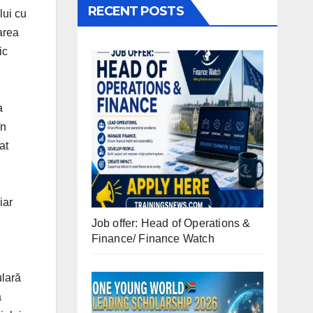
RECENT POSTS
lui cu
area
ic
a
în
at
iar
Job offer: Head of Operations &
Finance/ Finance Watch
ulară
a