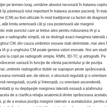
uţiei pe termen lung, urmărire absolut necesară în tratarea copilu
îşi păstrează rolul important în tratarea acestor pacienţi. În trat
e (CM) au fost utilizate în mod tradiţional ca factori de diagnost
 atât limita anterioară cât şi cea posterioară ale marginii
otic este punctul care ar trebui ales pentru măsurarea IA şi a
 pe o radiografie simplă, să se distingă exact marginea laterală 
unghiul CM, din cauza umbrelor osoase slab delimitate, mai ales 
a IA şi a unghiului CM poate genera valori eronate. Noi am studi
zie la copil pe radiografii simple, RMN, 3D‑TC şi artrografii. Pe
râncenei variază în funcţie de vârsta pacientului şi de poziţia
ormal, umbrele radiografice duble se suprapun peste sprânceană, 
eana normală are, de obicei, o structură regulată şi o orientare
rmă neregulată, scurtă şi întreruptă, cu orientare ascendentă.
mitată şi nu depăşeşte marginea laterală osoasă a plafonului
e acela de a clarifica relaţia anatomică dintre sprânceana acetab
şi de a evalua poziţia marginii laterale a acetabulului, pentru 