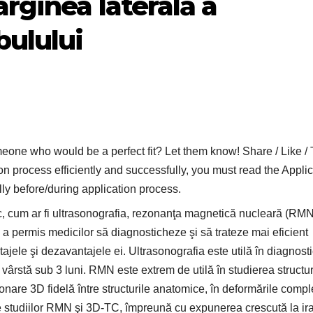
arginea laterală a
bulului
who would be a perfect fit? Let them know! Share / Like / 
on process efficiently and successfully, you must read the Applic
lly before/during application process.
c, cum ar fi ultrasonografia, rezonanţa magnetică nucleară (RMN
a permis medicilor să diagnosticheze şi să trateze mai eficient
ajele şi dezavantajele ei. Ultrasonografia este utilă în diagnost
u vârstă sub 3 luni. RMN este extrem de utilă în studierea structur
ionare 3D fidelă între structurile anatomice, în deformările comp
ale studiilor RMN şi 3D‑TC, împreună cu expunerea crescută la ir