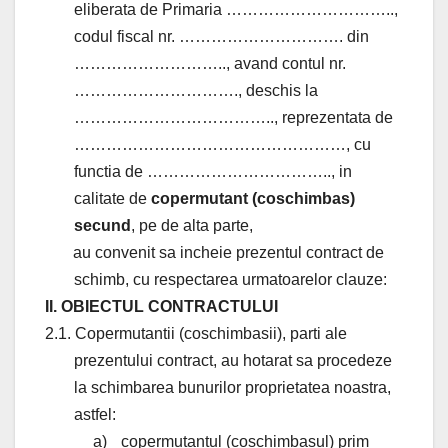
eliberata de Primaria …………………………..,
codul fiscal nr. …………………………. din
……………………….., avand contul nr.
…………………………., deschis la
……………………………….., reprezentata de
……………………………………………, cu
functia de …………………………….., in
calitate de
copermutant (coschimbas)
secund
, pe de alta parte,
au convenit sa incheie prezentul contract de
schimb, cu respectarea urmatoarelor clauze:
II. OBIECTUL CONTRACTULUI
2.1. Copermutantii (coschimbasii), parti ale
prezentului contract, au hotarat sa procedeze
la schimbarea bunurilor proprietatea noastra,
astfel:
a)
copermutantul (coschimbasul) prim