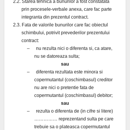
2.2. Starea tehnica a bunurilor a fost constatata
prin procesele-verbale anexa, care fac parte
integranta din prezentul contract.
2.3. Fata de valorile bunurilor care fac obiectul
schimbului, potrivit prevederilor prezentului
contract:
–
nu rezulta nici o diferenta si, ca atare,
nu se datoreaza sulta;
sau
–
diferenta rezultata este minora si
copermutantul (coschimbasul) creditor
nu are nici o pretentie fata de
copermutantul (coschimbasul) debitor;
sau
–
rezulta o diferenta de (in cifre si litere)
…………… reprezentand sulta pe care
trebuie sa o plateasca copermutantul