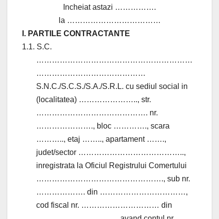
Incheiat astazi …………….
la ………………………………
I. PARTILE CONTRACTANTE
1.1. S.C.
……………………………………………………
……………………………………
S.N.C./S.C.S./S.A./S.R.L. cu sediul social in
(localitatea) ………………….., str.
……………………………………. nr.
…………………., bloc …………., scara
……….., etaj …….., apartament …….,
judet/sector …………………………………..,
inregistrata la Oficiul Registrului Comertului
…………………………………………., sub nr.
………………. din ……………………………,
cod fiscal nr. ………………………… din
…………………………., avand contul nr.