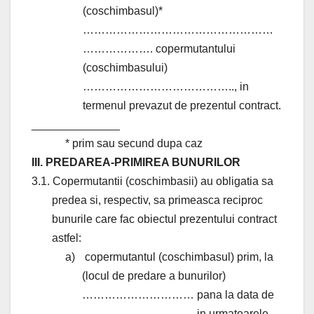
(coschimbasul)*
……………………………………………
………………. copermutantului
(coschimbasului)
………………………………….., in
termenul prevazut de prezentul contract.
______________
* prim sau secund dupa caz
III. PREDAREA-PRIMIREA BUNURILOR
3.1. Copermutantii (coschimbasii) au obligatia sa
predea si, respectiv, sa primeasca reciproc
bunurile care fac obiectul prezentului contract
astfel:
a)
copermutantul (coschimbasul) prim, la
(locul de predare a bunurilor)
………………………… pana la data de
………………………… in urmatoarele