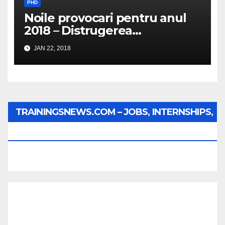
PHD
Noile provocari pentru anul
2018 – Distrugerea
structurilor EUro-Atlanti…
JAN 22, 2018
TRAININGSNEWS.COM – JOBS, INTERNSHIPS,
SCHOLARSHIPS