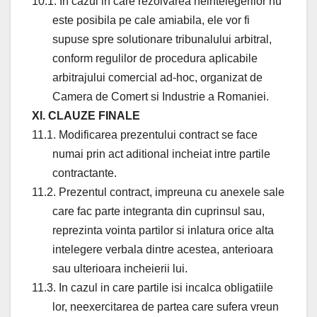
10.1. In cazul in care rezolvarea neintelegerilor nu
este posibila pe cale amiabila, ele vor fi
supuse spre solutionare tribunalului arbitral,
conform regulilor de procedura aplicabile
arbitrajului comercial ad-hoc, organizat de
Camera de Comert si Industrie a Romaniei.
XI. CLAUZE FINALE
11.1. Modificarea prezentului contract se face
numai prin act aditional incheiat intre partile
contractante.
11.2. Prezentul contract, impreuna cu anexele sale
care fac parte integranta din cuprinsul sau,
reprezinta vointa partilor si inlatura orice alta
intelegere verbala dintre acestea, anterioara
sau ulterioara incheierii lui.
11.3. In cazul in care partile isi incalca obligatiile
lor, neexercitarea de partea care sufera vreun