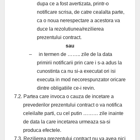
dupa ce a fost avertizata, printr-o
notificare scrisa, de catre cealalta parte,
ca o noua nerespectare a acestora va
duce la rezolutiunea/rezilierea
prezentului contract.
sau
–
in termen de …….. zile de la data
primirii notificarii prin care i s-a adus la
cunostinta ca nu si-a executat ori isi
executa in mod necorespunzator oricare
dintre obligatiile ce-i revin.
7.2. Partea care invoca o cauza de incetare a
prevederilor prezentului contract o va notifica
celeilalte parti, cu cel putin ……… zile inainte
de data la care incetarea urmeaza sa-si
produca efectele.
7.3. Rezilierea prezentului contract nu va avea nici