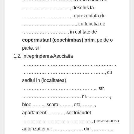
…………………………, deschis la
…………………………, reprezentata de
……………………………., cu functia de
……………………….., in calitate de
copermutant (coschimbas)
prim
, pe de o
parte, si
1.2. Intreprinderea/Asociatia
……………………………………………………
……………………………………………., cu
sediul in (localitatea)
……………………………………….., str.
………………………………. nr. …………..,
bloc …….., scara …….., etaj ……..,
apartament ……….., sector/judet
…………………………………….., posesoarea
autorizatiei nr. ………………. din ………….,