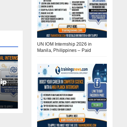
UN IOM Internship 2026 in
Manila, Philippines – Paid
ip
d