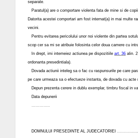
separate.
Paratul(a) are o comportare violenta fata de mine si de copii,
Datorita acestei comportari am fost internat(a) in mai multe ran
vecini.
Pentru evitarea pericolului unor noi violente din partea sotului
scop cer sa mi se atribuie folosinta celor doua camere cu intrar
In drept, imi intemeiez actiunea pe dispozitiile
art. 36
alin. 2
ordonanta presedintiala).
Dovada actiunii inteleg sa o fac cu raspunsurile pe care paratu
pe care urmeaza sa o efectueze instanta, de dovada c
Depun prezenta cerere in dublu exemplar, timbru fiscal in val
Data depunerii
…………..
DOMNULUI PRESEDINTE AL JUDECATORIEI …………….