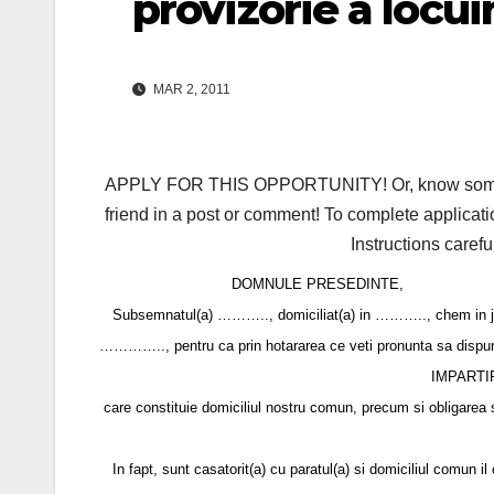
provizorie a locui
MAR 2, 2011
APPLY FOR THIS OPPORTUNITY! Or, know someone 
friend in a post or comment! To complete applicati
Instructions carefu
DOMNULE PRESEDINTE,
Subsemnatul(a) ……….., domiciliat(a) in ……….., chem in jude
………….., pentru ca prin hotararea ce veti pronunta sa dispun
IMPARTIR
care constituie domiciliul nostru comun, precum si obligarea sa
In fapt, sunt casatorit(a) cu paratul(a) si domiciliul comun 