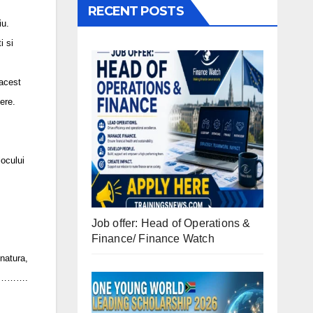
RECENT POSTS
iu.
i si
 acest
ere.
locului
Job offer: Head of Operations &
Finance/ Finance Watch
atura,
……….