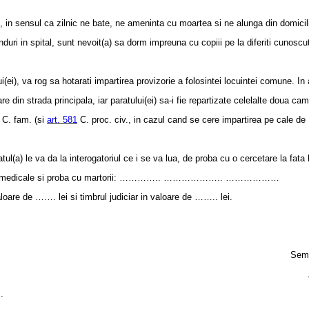
 in sensul ca zilnic ne bate, ne ameninta cu moartea si ne alunga din domicil
duri in spital, sunt nevoit(a) sa dorm impreuna cu copiii pe la diferiti cunoscut
(ei), va rog sa hotarati impartirea provizorie a folosintei locuintei comune. In
e din strada principala, iar paratului(ei) sa-i fie repartizate celelalte doua cam
 C. fam. (si
art. 581
C. proc. civ., in cazul cand se cere impartirea pe cale de
l(a) le va da la interogatoriul ce i se va lua, de proba cu o cercetare la fata 
u acte medicale si proba cu martorii: ………….. ……………….. ………………
oare de ……. lei si timbrul judiciar in valoare de …….. lei.
Semn
.