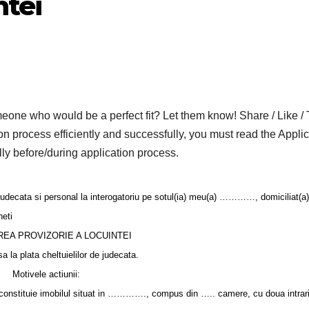
ntei
who would be a perfect fit? Let them know! Share / Like / 
on process efficiently and successfully, you must read the Applic
lly before/during application process.
cata si personal la interogatoriu pe sotul(ia) meu(a) …………, domiciliat(a)
eti
EA PROVIZORIE A LOCUINTEI
 la plata cheltuielilor de judecata.
Motivele actiunii:
il constituie imobilul situat in …………., compus din ….. camere, cu doua intrar