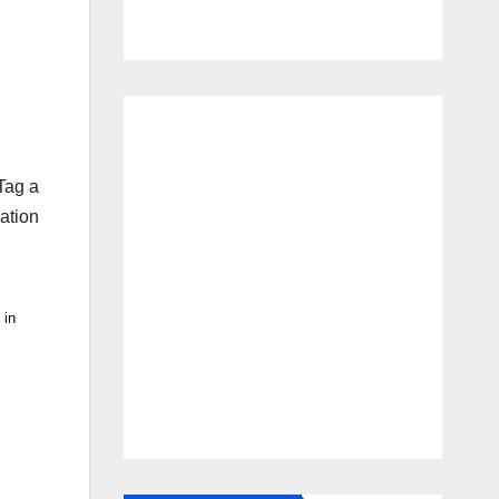
Tag a
ation
 in
i