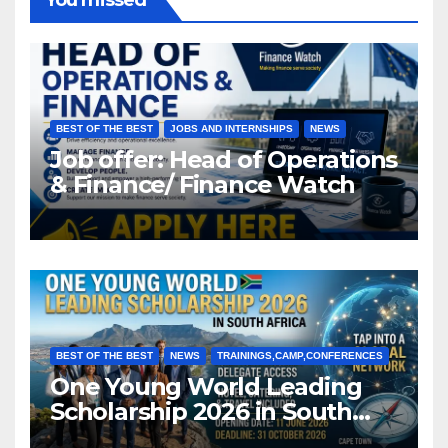
BEST OF THE BEST
JOBS AND INTERNSHIPS
NEWS
Job offer: Head of Operations
& Finance/ Finance Watch
BEST OF THE BEST
NEWS
TRAININGS,CAMP,CONFERENCES
One Young World Leading
Scholarship 2026 in South
Africa (Fully Funded)