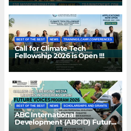
BEST OF THE BEST
NEWS
TRAININGS,CAMP,CONFERENCES
Call for Climate Tech
Fellowship 2026 is Open !!!
BEST OF THE BEST
NEWS
SCHOLARSHIPS AND GRANTS
ABC International
Development (ABCID) Future
Voices Program 2026