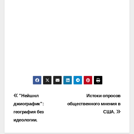
Post
”Нейшнл
Истоки опросов
джиографик”:
общественного мнения в
navigation
география без
США.
идеологии.