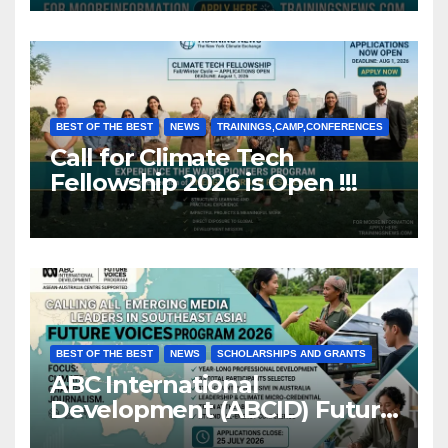
BEST OF THE BEST
NEWS
TRAININGS,CAMP,CONFERENCES
Call for Climate Tech
Fellowship 2026 is Open !!!
BEST OF THE BEST
NEWS
SCHOLARSHIPS AND GRANTS
ABC International
Development (ABCID) Future
Voices Program 2026