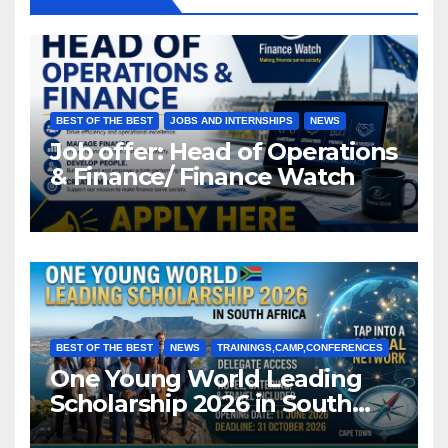
BEST OF THE BEST
JOBS AND INTERNSHIPS
NEWS
Job offer: Head of Operations
& Finance/ Finance Watch
BEST OF THE BEST
NEWS
TRAININGS,CAMP,CONFERENCES
One Young World Leading
Scholarship 2026 in South
Africa (Fully Funded)