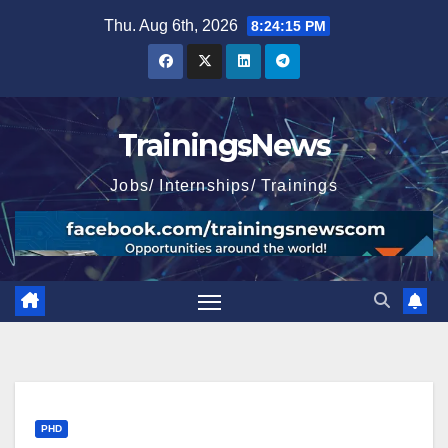
Skip
Thu. Aug 6th, 2026
8:24:17 PM
to
content
TrainingsNews
Jobs/ Internships/ Trainings
PHD