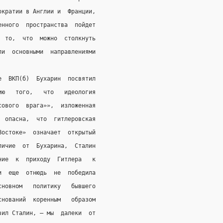
ократии в Англии и  Франции,
енного  пространства  пойдет
  то,  что  можно  столкнуть
ли  основными  направлениями
е  ВКП(б)  Бухарин  посвятил
ию   того,   что   идеология
сового  врага»»,  изложенная
  опасна,  что  гитлеровская
Востоке»  означает  открытый
личие  от  Бухарина,  Сталин
ние  к  приходу  Гитлера   к
и  еще  отнюдь  не  победила
сновном   политику   бывшего
снований  коренным   образом
вил Сталин, – мы  далеки  от