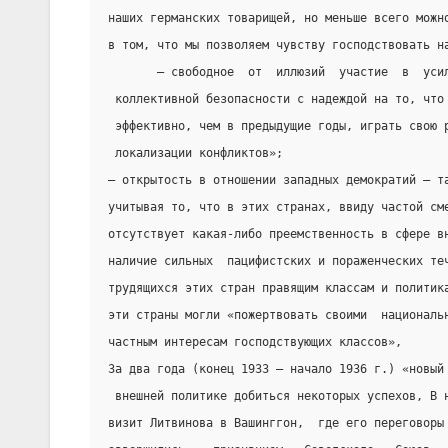
наших германских товарищей, но меньше всего можн
в том, что мы позволяем чувству господствовать н
       — свободное  от  иллюзий  участие  в  уси
 коллективной безопасности с надеждой на то, что
 эффективно, чем в предыдущие годы, играть свою 
 локализации конфликтов»;
— открытость в отношении западных демократий – т
учитывая то, что в этих странах, ввиду частой см
отсутствует какая-либо преемственность в сфере в
наличие сильных  пацифистских и пораженческих те
трудящихся этих стран правящим классам и политик
эти страны могли «пожертвовать своими  националь
частным интересам господствующих классов»,
За два года (конец 1933 – начало 1936 г.) «новый
 внешней политике добиться некоторых успехов, В 
визит Литвинова в Вашинггон,  где его переговоры