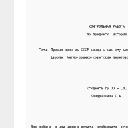
                             КОНТРОЛЬНАЯ РАБОТА
                            по предмету: История
    Тема: Провал попыток СССР создать систему ко
          Европе. Англо-франко-советские перегов
                            студента гр.ЗЭ — 101
                              Кондрашкина С.А.
Для любого тоталитарного режима  необходимо  сущ