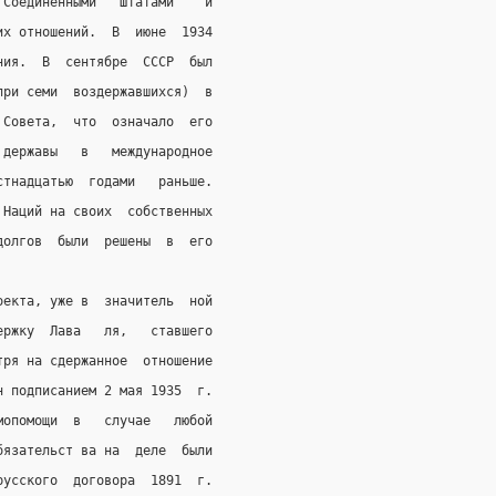
 Соединенными   Штатами    и
их отношений.  В  июне  1934
ния.  В  сентябре  СССР  был
при семи  воздержавшихся)  в
 Совета,  что  означало  его
 державы   в   международное
стнадцатью  годами   раньше.
 Наций на своих  собственных
долгов  были  решены  в  его
оекта, уже в  значитель  ной
ержку  Лава   ля,   ставшего
тря на сдержанное  отношение
н подписанием 2 мая 1935  г.
мопомощи  в   случае   любой
бязательст ва на  деле  были
русского  договора  1891  г.