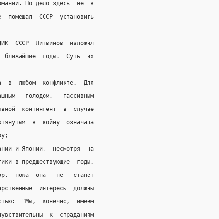
рмании. Но дело здесь  не  в
е  помешал  СССР  установить
ЦИК  СССР  Литвинов  изложил
  ближайшие  годы.  Суть  их
а  в  любом  конфликте.  Для
ашным   голодом,   пассивным
ывной  контингент  в  случае
втянутым  в  войну  означала
фу;
ании и Японии,  несмотря  на
тики в предшествующие  годы.
ор,  пока  она   не   станет
арственные  интересы  должны
стью:  "Мы,  конечно,  имеем
чувствительны  к  страданиям