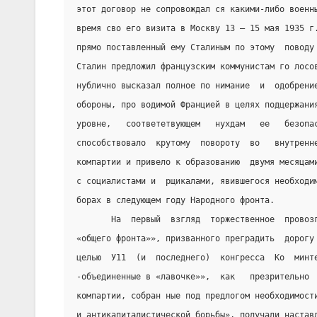
этот договор не сопровождал ся какими-либо военн
время сво его визита в Москву 13 – 15 мая 1935 г
прямо поставленный ему Сталиным по этому  поводу
Сталин предложил французским коммунистам го лосо
нублично высказал полное по нимание  и  одобрени
обороны, про водимой Францией в целях подцержани
уровне,   соответетвующем   нухдам   ее   безопа
способствовало  крутому  повороту  во   внутренн
компартии и привело к образованию  двумя месяцам
с социалистами и  рщикалами, явившегося необходи
борах в следующем году Народного фронта.
       На  первый  взгляд  торжественное  провоз
«общего фронта»», призванного преградить  дорогу
целью  У11  (и  последнего)  конгресса  Ко  минт
-объединенные в «лавочке»»,  как   презрительно 
компартии, собран ные под предлогом необходимост
и антикапиталистической борьбы», получали настав