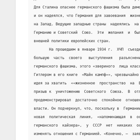
Для Сталина опаснее германского фашизма была дем
и он надеялся, что Германия для завоевания  жизн
на Запад. Ведущие западные страны  надеялись  на
Германию и Советский  Союз.  Эти  желания  и  бы
внешней политики европейских стран.
       На прошедшем в январе 1934 г.  ХЧП  съезд
большую  часть  своего   выступления   разъяснен
германского фашизма, этого «звериного  лица клас
Гитлером в его книге  «Майн кампф»», чрезвычайно
идея за хватить  ««жизненное  пространство  на  
призыв к  уничтожению  Советского  Союза.  В  от
продемонстрировал  достаточно  спокойное  отноше
власти. Он подчеркнул, что, поскольку в  Германи
новая  политическая  линия,  «напоминающая  в  о
германского  кайзера»,  у  СССР  нет  никаких  о
изменять отношения с Германией. «Конечно, –  зая