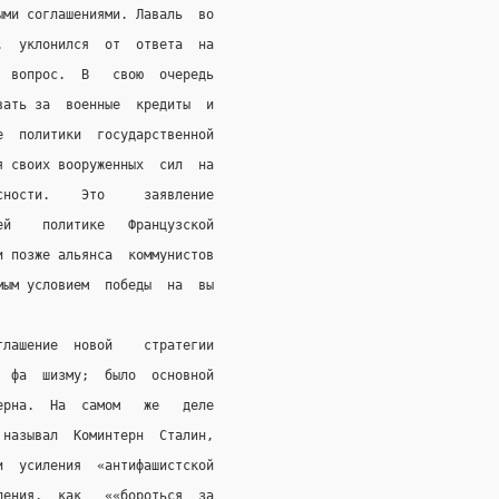
ыми соглашениями. Лаваль  во
.  уклонился  от  ответа  на
  вопрос.  В   свою  очередь
вать за  военные  кредиты  и
е  политики  государственной
я своих вооруженных  сил  на
сности.    Это     заявление
ей    политике   Французской
и позже альянса  коммунистов
мым условием  победы  на  вы
глашение  новой    стратегии
  фа  шизму;  было  основной
ерна.  На  самом   же   деле
 называл  Коминтерн  Сталин,
и  усиления  «антифашистской
ления,  как   ««бороться  за