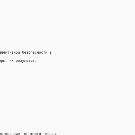
ллективной безопасности в
оры, их результат.
ествование  внешнего  врага.