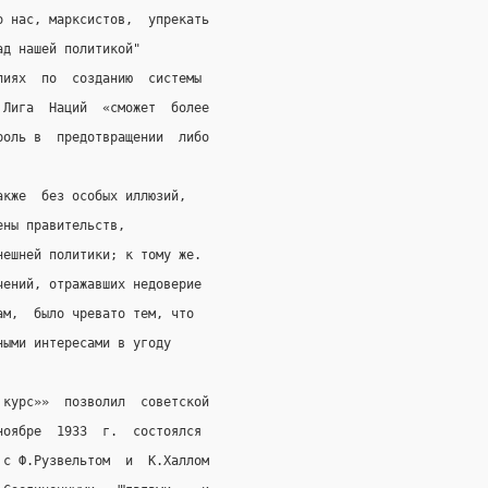
о нас, марксистов,  упрекать
ад нашей политикой"
лиях  по  созданию  системы
 Лига  Наций  «сможет  более
роль в  предотвращении  либо
акже  без особых иллюзий,
ены правительств,
нешней политики; к тому же.
чений, отражавших недоверие
ам,  было чревато тем, что
ными интересами в угоду
 курс»»  позволил  советской
ноябре  1933  г.  состоялся
 с Ф.Рузвельтом  и  К.Халлом