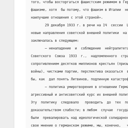
того, чтобы восторгаться фашистским режимом в Ге
фашизме, хотя  бы потому, что фашизм в Италии  н
наилучшие отношения с этой страной».
       29 декабря 1933 г. в речи на 1Ч  сессии  
новые направления советской внешней политики  на
заключалась в следующем:
       – ненападение  и  соблюдение  нейтралитет
Советского  Союза  1933  г.,  надломленного  стр
сопротивлением десятков миллионов крестьян (приз
войны), чистками партии, перспектива оказаться  
бы, как  дал понять Литвинов, подлинную катастро
       – политика умиротворения в отношении Герм
агрессивный и антисоветский курс их внешней поли
Эту  политику  следовало   проводить  до  тех  п
доказательством слабости; в любом  случае  госуд
были  превалировать над идеологической солидарно
свое мнение о германском режиме, мы, конечно,   