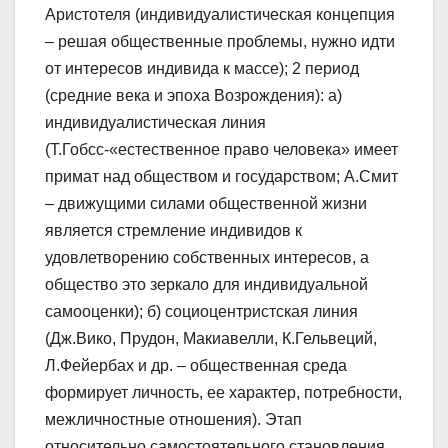
Аристотеля (индивидуалистическая концепция
– решая общественные проблемы, нужно идти
от интересов индивида к массе); 2 период
(средние века и эпоха Возрождения): а)
индивидуалистическая линия
(Т.Гобсс-«естественное право человека» имеет
примат над обществом и государством; А.Смит
– движущими силами общественной жизни
является стремление индивидов к
удовлетворению собственных интересов, а
общество это зеркало для индивидуальной
самооценки); б) социоцентристская линия
(Дж.Вико, Прудон, Макиавелли, К.Гельвеций,
Л.Фейербах и др. – общественная среда
формирует личность, ее характер, потребности,
межличностные отношения). Этап
относительно самостоятельного становления