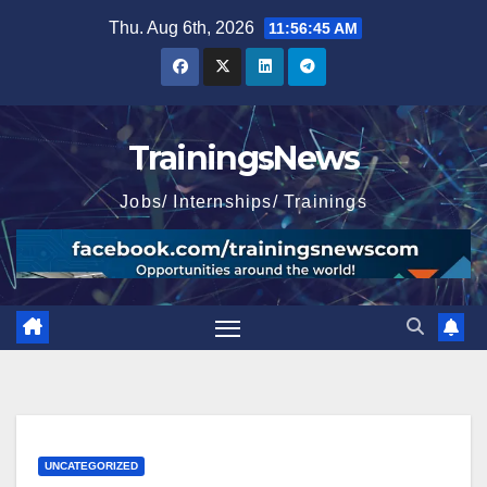
Skip
Thu. Aug 6th, 2026
11:56:46 AM
to
content
TrainingsNews
Jobs/ Internships/ Trainings
UNCATEGORIZED