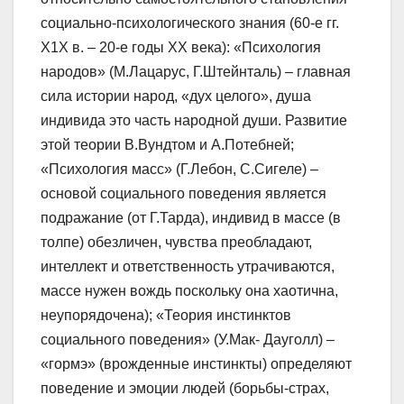
социально-психологического знания (60-е гг.
Х1Х в. – 20-е годы ХХ века): «Психология
народов» (М.Лацарус, Г.Штейнталь) – главная
сила истории народ, «дух целого», душа
индивида это часть народной души. Развитие
этой теории В.Вундтом и А.Потебней;
«Психология масс» (Г.Лебон, С.Сигеле) –
основой социального поведения является
подражание (от Г.Тарда), индивид в массе (в
толпе) обезличен, чувства преобладают,
интеллект и ответственность утрачиваются,
массе нужен вождь поскольку она хаотична,
неупорядочена); «Теория инстинктов
социального поведения» (У.Мак- Дауголл) –
«гормэ» (врожденные инстинкты) определяют
поведение и эмоции людей (борьбы-страх,