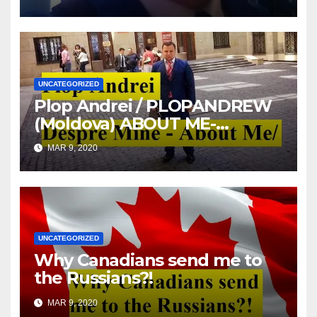
UNCATEGORIZED
Plop Andrei / PLOPANDREW
(Moldova) ABOUT ME-
DESPRE MINE
MAR 9, 2020
UNCATEGORIZED
Why Canadians send me to
the Russians?!
MAR 9, 2020