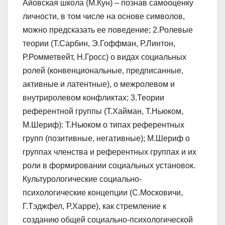
Айовская школа (М.Кун) – познав самооценку
личности, в том числе на основе символов,
можно предсказать ее поведение; 2.Ролевые
теории (Т.Сарбин, Э.Гоффман, Р.Линтон,
Р.Ромметвейт, Н.Гросс) о видах социальных
ролей (конвенциональные, предписанные,
активные и латентные), о межролевом и
внутриролевом конфликтах; 3.Теории
референтной группы (Т.Хайман, Т.Ньюком,
М.Шериф): Т.Ньюком о типах референтных
групп (позитивные, негативные); М.Шериф о
группах членства и референтных группах и их
роли в формировании социальных установок.
Культурологические социально-
психологические концепции (С.Московичи,
Г.Тэджфел, Р.Харре), как стремление к
созданию общей социально-психологической