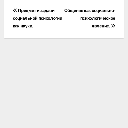
Post
Предмет и задачи
Общение как социально-
социальной психологии
психологическое
navigation
как науки.
явление.