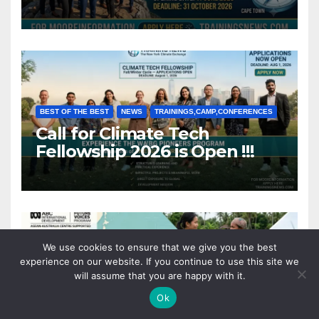
Africa (Fully Funded)
BEST OF THE BEST
NEWS
TRAININGS,CAMP,CONFERENCES
Call for Climate Tech
Fellowship 2026 is Open !!!
We use cookies to ensure that we give you the best
experience on our website. If you continue to use this site we
BEST OF THE BEST
NEWS
SCHOLARSHIPS AND GRANTS
will assume that you are happy with it.
ABC International
Ok
Development (ABCID) Future