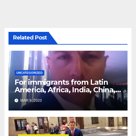
Related Post
UNCATEGORIZED
For immigrants from Latin
America, Africa, India, China,
etc. you must read this article
MAR 9, 2020