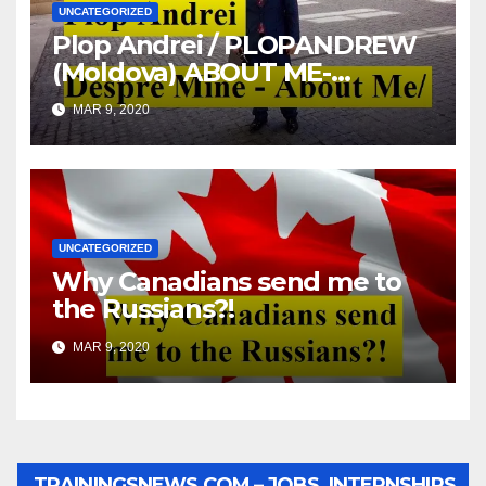
UNCATEGORIZED
Plop Andrei / PLOPANDREW
(Moldova) ABOUT ME-
DESPRE MINE
MAR 9, 2020
UNCATEGORIZED
Why Canadians send me to
the Russians?!
MAR 9, 2020
TRAININGSNEWS.COM – JOBS, INTERNSHIPS,