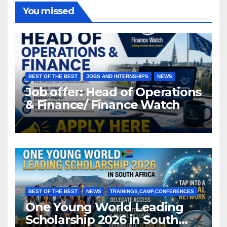
You missed
BEST OF THE BEST
JOBS AND INTERNSHIPS
NEWS
Job offer: Head of Operations
& Finance/ Finance Watch
BEST OF THE BEST
NEWS
TRAININGS,CAMP,CONFERENCES
One Young World Leading
Scholarship 2026 in South