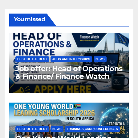
You missed
BEST OF THE BEST
JOBS AND INTERNSHIPS
NEWS
Job offer: Head of Operations
& Finance/ Finance Watch
BEST OF THE BEST
NEWS
TRAININGS,CAMP,CONFERENCES