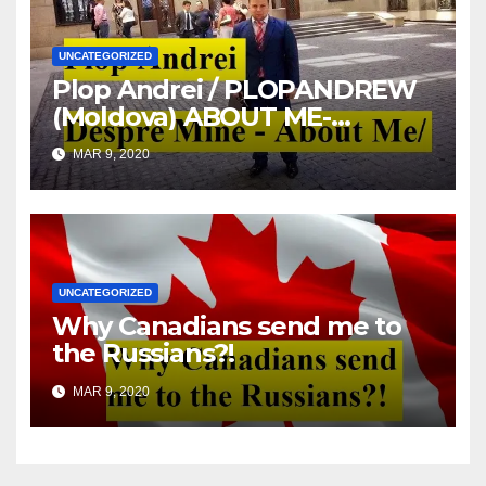
UNCATEGORIZED
Plop Andrei / PLOPANDREW
(Moldova) ABOUT ME-
DESPRE MINE
MAR 9, 2020
UNCATEGORIZED
Why Canadians send me to
the Russians?!
MAR 9, 2020