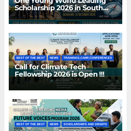
One Young World Leading
Scholarship 2026 in South
Africa (Fully Funded)
BEST OF THE BEST
NEWS
TRAININGS,CAMP,CONFERENCES
Call for Climate Tech
Fellowship 2026 is Open !!!
BEST OF THE BEST
NEWS
SCHOLARSHIPS AND GRANTS