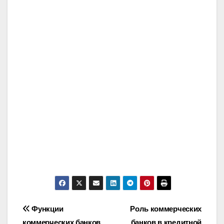
Post
Функции
Роль коммерческих
коммерческих банков
банков в кредитной