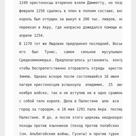
1249 крестоносцы вторично взяли Дамиетту, но позднее бы
феврале 1250 сдались в плен в полном составе, включая  
король был отпущен за выкуп в 200 тыс. ливров, но не ве
переехал в Акру, где напрасно дожидался помощи из Франц
апреле 1254.
В 1270 тот же Людовик предпринял последний, Восьмой кре
его   был   Тунис,   самое   сильное   мусульманское   
Средиземноморья. Предполагалось установить  контроль  н
чтобы беспрепятственно отправлять отряды  крестоносцев 
Землю. Однако вскоре после состоявшейся 18 июня  1270  
лагере крестоносцев вспыхнула  эпидемия,  25  августа  
ноября войско, так и не вступив ни в одно сражение, отп
с собой тело короля. Дела в Палестине  шли  все  хуже, 
город за городом, и 18 мая 1291 пала Акра  последний  о
Палестине. И до, и после этого церковь неоднократно про
походы против язычников (поход против полабских  славян
(см. Альбигойские войны, Гуситы) и против турок  в  14-