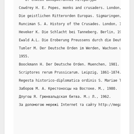
Cowdrey H. E. Popes, monks and crusaders. London, 1984.
Die geistlichen Ritterorden Europas. Sigmaringen, 1980.
Runciman S. A. History of the Crusades. London, 1987. V
Heveker K. Die Schlacht bei Tanneberg. Berlin, 1906.
Ewald A.L. Die Eroberung Preussens durch die Deutschen.
Tumler M. Der Deutsche Orden im Werden, Wachsen und Win
1955.
Boockmann H. Der Deutsche Orden. Muenchen, 1981.
Scriptores rerum Prussicarum. Leipzig, 1861-1874. Bd.1-
Regesta historico-diplomatica ordinis S. Mariae Teutoni
Заборов М. А. Крестоносцы на Востоке. M., 1980.
Длугош Я. Грюнвальдская битва. М.; Л., 1962.
За допомогою мережі Internet та сайту http://mega.km.ru