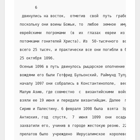
       6
 двинулись на восток,  отметив  свой  путь  грабежами  
поскольку они воины Божьи, то  любое  земное  имущество
еврейскими  погромами  (в  их  глазах  евреи  из  ближа
потомками гонителей Христа). Из  50-тысячного  войска  
всего 25 тысяч, и практически все они погибли в битве с
25 октября 1096.
Осенью 1096 в путь двинулось рыцарское ополчение из  ра
вождями его были Готфрид Бульонский, Раймунд Тулузский 
началу 1097 они собрались в Константинополе,  весной  1
Малую Азию, где совместно  с  византийскими  войсками  
взяли ее 19 июня и передали византийцам. Далее  путь  к
Сирию и Палестину. 6 февраля 1098 была  взята  Эдесса, 
Антиохия, год  спустя,  7  июня  1099  они  осадили  Ие
захватили его, учинив в городе жестокую резню. 22 июля 
прелатов было  учреждено  Иерусалимское  королевство,  