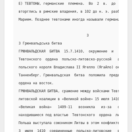
Е) ТЕВТОНЫ, германские  племена.  Во  2  в.  до  н.  э.
вторглись в римские владения, в 102 до н. э. разбиты ри
Марием. Позднее тевтонами иногда называли германцев воо
                                 3
3 Грюнвальдська битва
ГРЮНВАЛЬДСКАЯ  БИТВА  15.7.1410,  окружение  и   разгро
Тевтонского  ордена  польско-литовско-русской   армией 
польского короля Владислава II Ягелло (Ягайло) около  д
Танненберг. Грюнвальдская  битва  положила  предел  про
ордена на восток.
ГРЮНВАЛЬДСКАЯ БИТВА, сражение между войсками Тевтонског
литовской коалиции в «Великой войне» 15 июля 1410.
«Великая  война»   1409-11   возникла   из-за   стремле
находившиеся под властью  Тевтонского  ордена  литовски
Польша выступала союзником Литвы в этом конфликте.
3  июля  1410  соединенные  польско-литовские   войска 