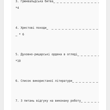
3. Грюнвальдська битва_ _ _ _ _ _ _ _ _ _ _ _ _ _ _ _ _
*4
4. Хрестові походи_  _ _ _ _ _ _ _ _ _ _ _ _ _ _ _ _ _ 
_ * 6
5. Духовно-рицарські ордена в огляді_ _ _ _ _ _ _ _ _ _
*10
6. Список використаної літератури_ _ _ _ _ _ _ _ _ _ _ 
7. З питань відгуку на виконану роботу_ _ _ _ _ _ _ _ _