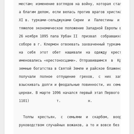
местам; изменение взглядов на войну, которая стала счит
а благим делом, если велась против врагов христианства 
XI в. турками-сельджуками Сирии  и  Палестины  и  угроз
тяжелое экономическое положение Западной Европы во 2-й 
26 ноября 1095 папа Урбан II  призвал  собравшихся  на 
соборе в г. Клермон отвоевать захваченный турками  Гроб
на  себя  этот  обет  нашивали  на  одежду  кресты  из 
именовались «крестоносцами». Отправившимся  в  Крестовы
земные богатства в Святой Земле и райское блаженство в 
получали  полное  отпущение  грехов,  с  них  запрещало
взыскивать долги и феодальные повинности, их семьи оказ
церкви. В марте 1096 начался первый этап Первого  крест
1101)             т.             н.              поход 
  Толпы  крестьян,  с  семьями  и  скарбом,  вооруженны
руководством случайных вожаков, а то и вовсе без них,