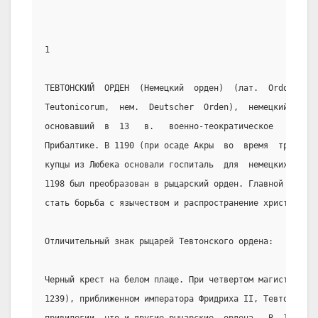
1
ТЕВТОНСКИЙ  ОРДЕН  (Немецкий  орден)  (лат.  Ordo   dom
Teutonicorum,  нем.  Deutscher  Orden),  немецкий  духо
основавший  в  13   в.   военно-теократическое   госуда
Прибалтике. В 1190 (при осаде Акры  во  время  третьего
купцы из Любека основали госпиталь  для  немецких  крес
1198 был преобразован в рыцарский орден. Главной задаче
стать борьба с язычеством и распространение христианств
Отличительный знак рыцарей Тевтонского ордена:
Черный крест на белом плаще. При четвертом магистре Гер
1239), приближенном императора Фридриха II, Тевтонский 