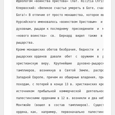
Идеологом «воинства Христова» (лат. militia Christi)  в
Клервоский: «Великое счастье умереть в Боге, счастливее
Бога!» В отличие от просто монашества, которое еще в  у
Нурсийского именовалось «воинством Христовым»  и  сража
духовным, рыцари к последнему  присоединили  и  меч  ма
«нового воинства»  св.  Бернард  видел  также  в  нравс
рыцарства.
Кроме монашеских обетов безбрачия, бедности  и  послуша
рыцарских орденов  давали  обет  с  оружием  в  руках  
христианскую  веру.  Крупнейшие   духовно-рыцарские   о
тамплиеров,  возникнув  в  Святой  Земле,  распространи
Западной Европе, причем их обширные владения, призванны
походам, с потерей в конце 13 в. христианских крепостей
источником  прибыльной  коммерческой   деятельности.   
палестинскими орденами в 12 в. возникли и два небольших
Монтжойе  (вошел  в  состав  тамплиеров).  Существовали
ордена, как,  например,  первоначально  палестинский  Т