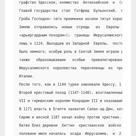
графство Эдесское, княжество  Антиохийское  и  (с  1109
Главой государства  стал  Готфрид  Бульонский,  получив
Гроба Господня» (его преемники носили титул королей). В
Землю  отправились  новые  отряды   из   Европы   (исто
«арьергардным походом»);  границы  Иерусалимского  коро
лишь к 1124. Выходцев из Западной  Европы,  постоянно  
было немного, особую роль в Святой Земле играли духовно
также   образовывавшие   особые   привилегированные   к
Иерусалимского  королевства  переселенцы  из  приморски
Италии.
После того, как в 1144 турки завоевали Эдессу, 1 декабр
Второй крестовый поход (1147-1148), возглавленный корол
VII и германским королем Конрадом III и оказавшийся без
В 1171 власть в Египте захватил Салах-ад-Дин, который п
Сирию и весной 1187 начал войну против христиан. 4 июля
битве близ деревни  Хиттин  христианское  войско  было 
половине июля началась  осада  Иерусалима,  и  2  октяб