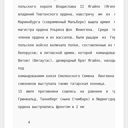
польского  короля  Владислава  II  Ягайло  (Ягеллона)  
владений Тевтонского ордена, навстречу  им  из  столицы
Мариенбурга (современный Мальборк) вышла армия  под  ко
магистра ордена Ульриха фон  Юнингена.  Среди  тевтонце
членов ордена и их вассалов, были рыцари  из  Германии,
польское войско включало полки, составленные из чехов, 
белорусов; в литовской армии, которой  командовал  вели
Витовт (Витаутас), двоюродный брат Ягайло, находились д
под
командованием князя Смоленского Семена  Лингвена  Ольге
союзников выступала также татарская конница.
15  июля  противники  сошлись  на  равнине  в  треуголь
Грюнвальд, Таннеберг (ныне Стембарк) и Людвигсдорф (нын
ордена выстроились фронтом в 2 км
     4