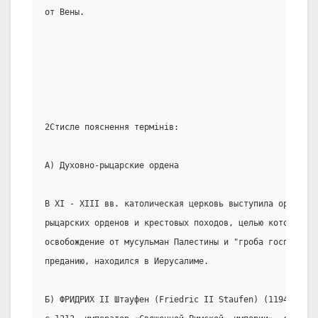
от Вены.
                                                       
2Стисле пояснення термінів:
А) Духовно-рыцарские ордена
В XI - XIII вв. католическая церковь выступила организа
рыцарских орденов и крестовых походов, целью которых он
освобождение от мусульман Палестины и "гроба господня",
преданию, находился в Иерусалиме.
Б) ФРИДРИХ II Штауфен (Friedric II Staufen) (1194-1250)