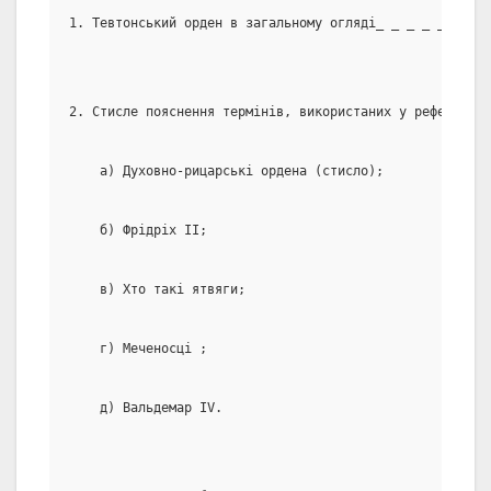
1. Тевтонський орден в загальному огляді_ _ _ _ _ _ _ _
2. Стисле пояснення термінів, використаних у рефераті:_
    а) Духовно-рицарські ордена (стисло);
    б) Фрідріх ІІ;
    в) Хто такі ятвяги;
    г) Меченосці ;
    д) Вальдемар ІV.