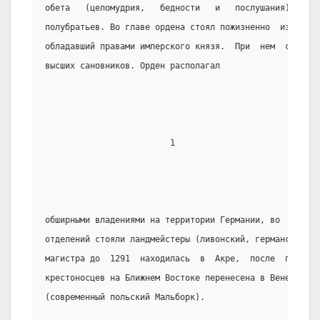
обета   (целомудрия,   бедности   и   послушания),   бр
полубратьев. Во главе ордена стоял пожизненно  избираем
обладавший правами имперского князя.  При  нем  существ
высших сановников. Орден располагал
                         1
обширными владениями на территории Германии, во  главе 
отделений стояли ландмейстеры (ливонский, германский). 
магистра до  1291  находилась  в  Акре,  после  падения
крестоносцев на Ближнем Востоке перенесена в Венецию, в
(современный польский Мальборк).