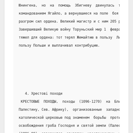
Юнингена,  но  на  помощь  Збигневу  двинулась  третья 
командованием Ягайло, а вернувшиеся на поле  боя  отряд
разгром сил ордена. Великий магистр и с ним 205 рыцарей
Завершивший Великую войну Торуньский мир 1  февраля  14
тяжел для ордена: тот терял Жемайтию в пользу  Литвы,  
пользу Польши и выплачивал контрибуцию.
                                                  5
   4. Хрестові походи
 КРЕСТОВЫЕ  ПОХОДЫ,  походы  (1096-1270)  на  Ближний  
Палестину, Сев. Африку),  организованные  западно-европ
католической церковью под знаменем  борьбы  против  «не
освобождения гроба Господня и святой земли (Палестины).