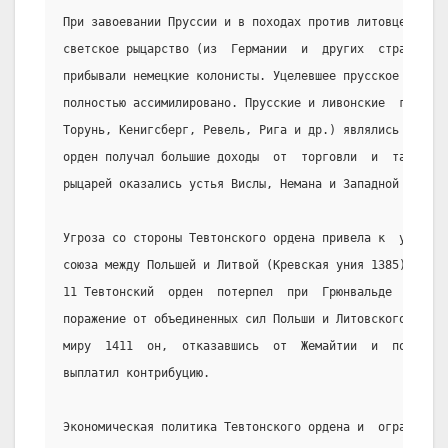
При завоевании Пруссии и в походах против литовцев помо
светское рыцарство (из  Германии  и  других  стран).  Н
прибывали немецкие колонисты. Уцелевшее прусское  насел
полностью ассимилировано. Прусские и ливонские  города 
Торунь, Кенигсберг, Ревель, Рига и др.) являлись членам
орден получал большие доходы  от  торговли  и  таможенн
рыцарей оказались устья Вислы, Немана и Западной Двины)
Угроза со стороны Тевтонского ордена привела к  установ
союза между Польшей и Литвой (Кревская уния 1385). В «В
11 Тевтонский  орден  потерпел  при  Грюнвальде  (cм.  
поражение от объединенных сил Польши и Литовского княже
миру  1411  он,  отказавшись  от  Жемайтии  и  польской
выплатил контрибуцию.
Экономическая политика Тевтонского ордена и  ограничени