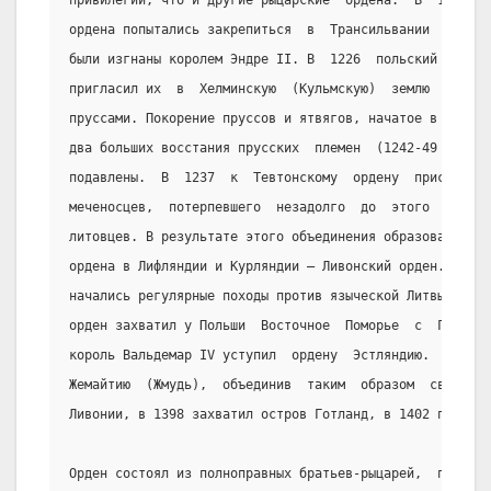
привилегии, что и другие рыцарские  ордена.  В  1211-25
ордена попытались закрепиться  в  Трансильвании  (корол
были изгнаны королем Эндре II. В  1226  польский  герцо
пригласил их  в  Хелминскую  (Кульмскую)  землю  для  б
пруссами. Покорение пруссов и ятвягов, начатое в 1233, 
два больших восстания прусских  племен  (1242-49  и  12
подавлены.  В  1237  к  Тевтонскому  ордену  присоедини
меченосцев,  потерпевшего  незадолго  до  этого  пораже
литовцев. В результате этого объединения образовалось о
ордена в Лифляндии и Курляндии — Ливонский орден. После
начались регулярные походы против языческой Литвы.  В  
орден захватил у Польши  Восточное  Поморье  с  Гданьск
король Вальдемар IV уступил  ордену  Эстляндию.  В  138
Жемайтию  (Жмудь),  объединив  таким  образом  свои  вл
Ливонии, в 1398 захватил остров Готланд, в 1402 приобре
Орден состоял из полноправных братьев-рыцарей,  приноси