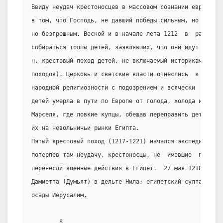
Ввиду неудач крестоносцев в массовом сознании европейце
в том, что Господь, не давший победы сильным, но грешны
но безгрешным. Весной и в начале лета 1212  в  разных  
собираться толпы детей, заявлявших, что они идут освобо
н. крестовый поход детей, не включаемый историками в об
походов). Церковь и светские власти отнеслись  к  этому
народной религиозности с подозрением и всячески  препят
детей умерла в пути по Европе от голода, холода и болез
Марселя, где ловкие купцы, обещав переправить детей  в 
их на невольничьи рынки Египта.
Пятый крестовый поход (1217-1221) начался экспедицией в
потерпев там неудачу, крестоносцы, не  имевшие  признан
перенесли военные действия в Египет.  27 мая 1218 они н
Дамиетта (Думьят) в дельте Нила; египетский султан  поо
осады Иерусалим,
        8