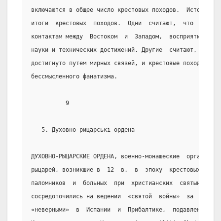
включаются в общее число крестовых походов.  Историки  
итоги  крестовых  походов.  Одни  считают,  что  эти  п
контактам между  Востоком  и  Западом,  восприятию  мус
науки и технических достижений. Другие  считают,  что  
достигнуто путем мирных связей, и крестовые походы оста
бессмысленного фанатизма.
          9
   5. Духовно-рицарські ордена
ДУХОВНО-РЫЦАРСКИЕ ОРДЕНА, военно-монашеские  организаци
рыцарей, возникшие в  12  в.  в  эпоху  крестовых  похо
паломников  и  больных  при  христианских  святынях  в 
сосредоточились на ведении  «святой  войны»  за  Гроб  
«неверными»  в  Испании  и  Прибалтике,  подавлении  ер