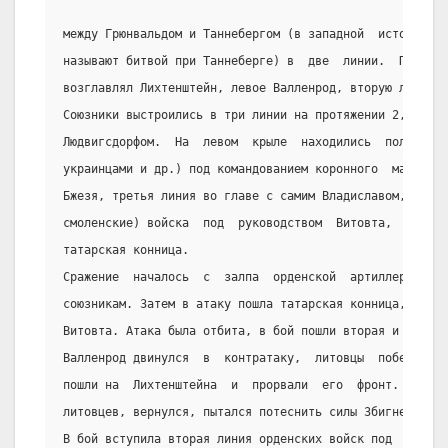
между Грюнвальдом и Таннебергом (в западной  историогра
называют битвой при Таннеберге) в  две  линии.  Правое 
возглавлял Лихтенштейн, левое Валленрод, вторую линию с
Союзники выстроились в три линии на протяжении 2,5 км  
Людвигсдорфом.  На  левом  крыле  находились  поляки  (
украинцами и др.) под командованием коронного  маршала 
Бжезя, третья линия во главе с самим Владиславом,  на  
смоленские) войска  под  руководством  Витовта,  на  кр
татарская конница.
Сражение  началось  с  залпа  орденской  артиллерии,  н
союзникам. Затем в атаку пошла татарская конница, за не
Витовта. Атака была отбита, в бой пошли вторая и третья
Валленрод двинулся  в  контратаку,  литовцы  побежали. 
пошли на  Лихтенштейна  и  прорвали  его  фронт.  Валле
литовцев, вернулся, пытался потеснить силы Збигнева из 
В бой вступила вторая линия орденских войск под  команд