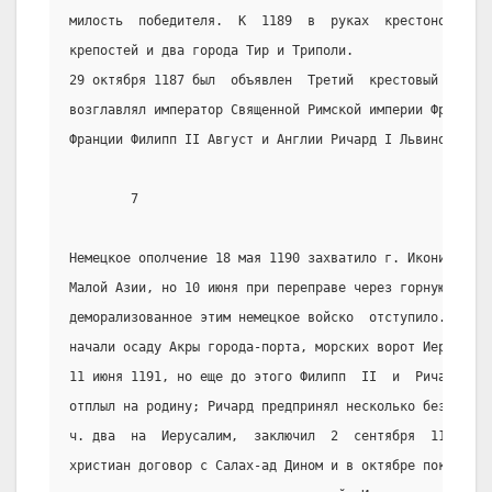
милость  победителя.  К  1189  в  руках  крестоносцев  
крепостей и два города Тир и Триполи.
29 октября 1187 был  объявлен  Третий  крестовый  поход
возглавлял император Священной Римской империи Фридрих 
Франции Филипп II Август и Англии Ричард I Львиное Серд
        7
Немецкое ополчение 18 мая 1190 захватило г. Иконий (нын
Малой Азии, но 10 июня при переправе через горную речку
деморализованное этим немецкое войско  отступило.  Осен
начали осаду Акры города-порта, морских ворот Иерусалим
11 июня 1191, но еще до этого Филипп  II  и  Ричард  по
отплыл на родину; Ричард предпринял несколько безуспешн
ч. два  на  Иерусалим,  заключил  2  сентября  1192  кр
христиан договор с Салах-ад Дином и в октябре покинул  