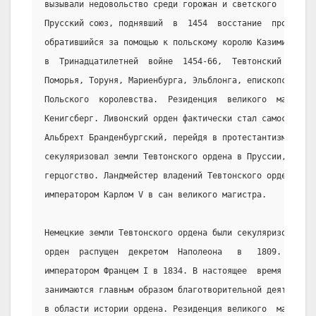
вызывали недовольство среди горожан и светского  рыцарс
Прусский союз, поднявший  в  1454  восстание  против  Т
обратившийся за помощью к польскому королю Казимиру IV.
в  Тринадцатилетней  войне  1454-66,  Тевтонский  орден
Поморья, Торуня, Мариенбурга, Эльблонга, епископства Ва
Польского  королевства.  Резиденция  великого  магистра
Кенигсберг. Ливонский орден фактически стал самостоятел
Альбрехт Бранденбургский, перейдя в протестантизм, по с
секуляризовал земли Тевтонского ордена в Пруссии, превр
герцогство. Ландмейстер владений Тевтонского ордена в Г
императором Карлом V в сан великого магистра.
Немецкие земли Тевтонского ордена были секуляризованы в
орден  распущен  декретом  Наполеона   в   1809.   Вост
императором Францем I в 1834. В настоящее  время  члены
занимаются главным образом благотворительной деятельнос
в области истории ордена. Резиденция великого  магистра