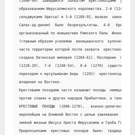
(1096-99)  завершился  захватом  крестоносцами  у  сель
образованием Иерусалимского королевства. 2-й (1147-49, 
сельджуками Эдессы) и 3-й (1189-92, вызван  завоеванием
Салах-ад-дином)  были  безрезультатны.  4-й   Крестовый
организованный по инициативе Римского Папы  Иннокентия 
(главным образом усилиями  венецианского  купечества)  
части территории которой после захвата  крестоносцами  
создана Латинская империя (1204-61). Последние  походы 
(1228-29),  7-й  (1248-54),  8-й  (1270)  существенной 
переходом к мусульманам Акры  (1291)  крестоносцы  полн
владения на Востоке.
Крестовыми походами часто называют походы  немецких  фе
против славян и других народов Прибалтики, а также Альб
КРЕСТОВЫЕ  ПОХОДЫ  (1096-1270),   военно-религиозные   
европейцев на Ближний Восток с целью завоевания  Святых
земной жизнью Иисуса Христа Иерусалима и Гроба Господня
Предпосылками  крестовых  походов  были:  традиции  пал