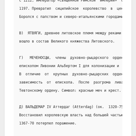
с 1212, император «Священной Римской  империи»  с  1220
1197. Превратил  сицилийское  королевство  в  централиз
Боролся с папством и северо-итальянскими городами.
В)  ЯТВЯГИ, древнее литовское племя между реками Неман 
вошло в состав Великого княжества Литовского.
Г)   МЕЧЕНОСЦЫ,  члены  духовно-рыцарского  ордена,   о
епископом Ливонии Альбертом I для колонизации и  христи
В  отличие  от  крупных  духовно-рыцарских  орденов   с
зависимость  от  епископа.  После  разгрома  ливами  в 
Тевтонскому ордену. Символ: красные меч и крест.
Д) ВАЛЬДЕМАР IV Аттердаг (Atterdag) (ок.  1320-75),  ко
Восстановил королевскую власть над большей частью стран
1367-70 потерпел поражение.