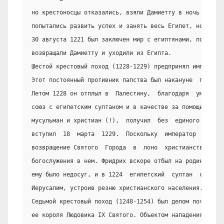
но крестоносцы отказались, взяли Дамиетту в ночь  с  4 
попытались развить успех и занять весь Египет, но насту
30 августа 1221 был заключен мир с египтянами, по  кото
возвращали Дамиетту и уходили из Египта.
Шестой крестовый поход (1228-1229) предпринял император
Этот постоянный противник папства был накануне  похода 
Летом 1228 он отплыл в  Палестину,  благодаря  умелым  
союз с египетским султаном и в качестве за помощь проти
мусульман и христиан (!),  получил  без  единого  сраже
вступил  18  марта  1229.  Поскольку  император  находи
возвращение Святого  Города  в  лоно  христианства  соп
богослужения в нем. Фридрих вскоре отбыл на родину,  за
ему было недосуг, и в 1224  египетский  султан  снова  
Иерусалим, устроив резню христианского населения.
Седьмой крестовый поход (1248-1254) был делом почти иск
ее короля Людовика IX Святого. Объектом нападения снова