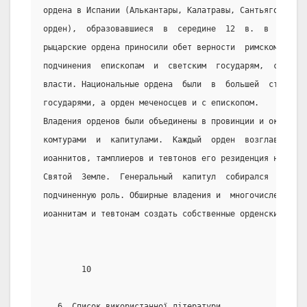
ордена в Испании (Алькантары, Калатравы, Сантьяго)  и  
орден),  образовавшиеся  в  середине  12  в.  в  ходе  
рыцарские ордена приносили обет верности  римскому  пап
подчинения  епископам  и  светским  государям,  служили
власти. Национальные ордена  были  в  большей  степени 
государями, а орден меченосцев и с епископом.
Владения орденов были объединены в провинции и округа к
комтурами  и  капитулами.  Каждый  орден  возглавлял  в
иоаннитов, тамплиеров и тевтонов его резиденция находил
Святой  Земле.  Генеральный  капитул  собирался  нерегу
подчиненную роль. Обширные владения и  многочисленные  
иоаннитам и тевтонам создать собственные орденские госу
        10
   6. Список використанної літератури