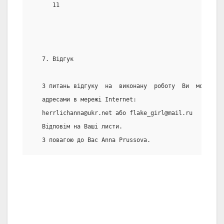
      11
   7. Відгук
   З питань відгуку  на  виконану  роботу  Ви  можете  
   адресами в мережі Internet:
   herrlichanna@ukr.net або flake_girl@mail.ru
   Відповім на Ваші листи.
   З повагою до Вас Anna Prussova.