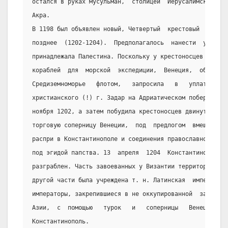
остался в руках мусульман,  столицей  Иерусалимского  к
Акра.
В 1198 был объявлен новый, Четвертый  крестовый  поход,
позднее  (1202-1204).  Предполагалось  нанести  удар  п
принадлежала Палестина. Поскольку у крестоносцев не хва
кораблей  для  морской  экспедиции,  Венеция,  обладавш
Средиземноморье   флотом,   запросила   в   уплату   по
христианского (!) г. Задар на Адриатическом побережье, 
ноября 1202, а затем побудила крестоносцев двинуться  н
торговую соперницу Венеции,  под  предлогом  вмешательс
распри в Константинополе и соединения православной  и  
под эгидой папства. 13  апреля  1204  Константинополь  
разграблен. Часть завоеванных у Византии территорий  от
другой части была учреждена т. н. Латинская  империя.  
императоры, закрепившиеся в не оккупированной  западным
Азии,  с  помощью   турок   и   соперницы   Венеции   Г
Константинополь.