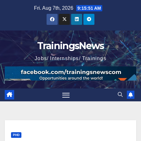
Skip
Fri. Aug 7th, 2026
9:15:52 AM
to
content
TrainingsNews
Jobs/ Internships/ Trainings
PHD