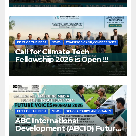
BEST OF THE BEST
NEWS
TRAININGS,CAMP,CONFERENCES
Call for Climate Tech
Fellowship 2026 is Open !!!
BEST OF THE BEST
NEWS
SCHOLARSHIPS AND GRANTS
ABC International
Development (ABCID) Future
Voices Program 2026