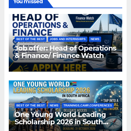
You missed
BEST OF THE BEST
JOBS AND INTERNSHIPS
NEWS
Job offer: Head of Operations
& Finance/ Finance Watch
BEST OF THE BEST
NEWS
TRAININGS,CAMP,CONFERENCES
One Young World Leading
Scholarship 2026 in South
Africa (Fully Funded)