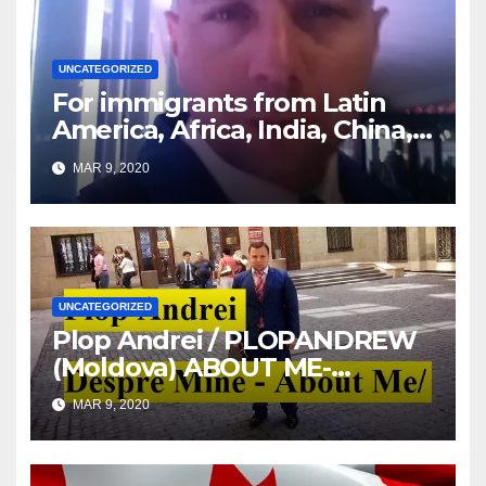
UNCATEGORIZED
For immigrants from Latin
America, Africa, India, China,
etc. you must read this article
MAR 9, 2020
UNCATEGORIZED
Plop Andrei / PLOPANDREW
(Moldova) ABOUT ME-
DESPRE MINE
MAR 9, 2020