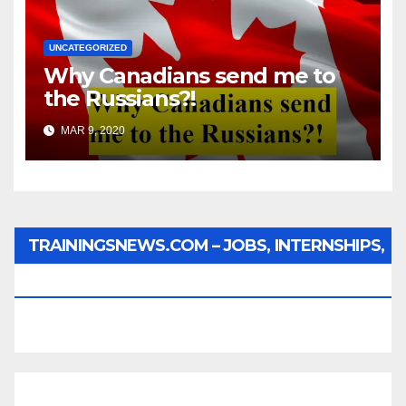
UNCATEGORIZED
Why Canadians send me to
the Russians?!
MAR 9, 2020
TRAININGSNEWS.COM – JOBS, INTERNSHIPS,
SCHOLARSHIPS