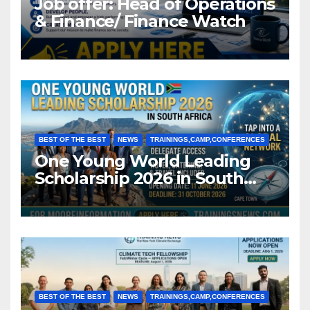
Job offer: Head of Operations
& Finance/ Finance Watch
BEST OF THE BEST
NEWS
TRAININGS,CAMP,CONFERENCES
One Young World Leading
Scholarship 2026 in South
Africa (Fully Funded)
BEST OF THE BEST
NEWS
TRAININGS,CAMP,CONFERENCES