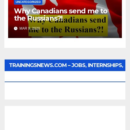
UNCATEGORIZED
Why Canadians send me to
the Russians?!
MAR 9, 2020
TRAININGSNEWS.COM – JOBS, INTERNSHIPS,
SCHOLARSHIPS