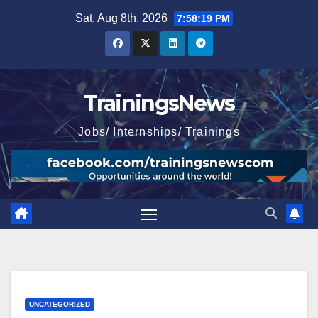
Skip
Sat. Aug 8th, 2026
7:58:20 PM
to
content
TrainingsNews
Jobs/ Internships/ Trainings
UNCATEGORIZED