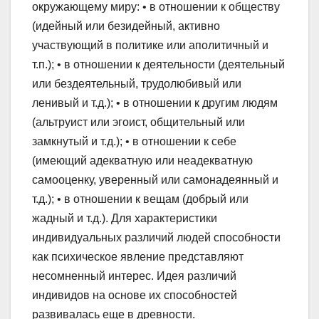
окружающему миру: • в отношении к обществу
(идейный или безидейный, активно
участвующий в политике или аполитичный и
т.п.); • в отношении к деятельности (деятельный
или бездеятельный, трудолюбивый или
ленивый и т.д.); • в отношении к другим людям
(альтруист или эгоист, общительный или
замкнутый и т.д.); • в отношении к себе
(имеющий адекватную или неадекватную
самооценку, уверенный или самонадеянный и
т.д.); • в отношении к вещам (добрый или
жадный и т.д.). Для характеристики
индивидуальных различий людей способности
как психическое явление представляют
несомненный интерес. Идея различий
индивидов на основе их способностей
развивалась еще в древности.