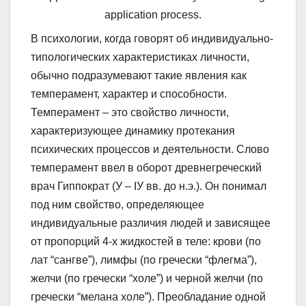
application process.
В психологии, когда говорят об индивидуально-
типологических характеристиках личности,
обычно подразумевают такие явления как
темперамент, характер и способности.
Темперамент – это свойство личности,
характеризующее динамику протекания
психических процессов и деятельности. Слово
темперамент ввел в оборот древнегреческий
врач Гиппократ (У – IУ вв. до н.э.). Он понимал
под ним свойство, определяющее
индивидуальные различия людей и зависящее
от пропорций 4-х жидкостей в теле: крови (по
лат “сангве”), лимфы (по гречески “флегма”),
желчи (по гречески “холе”) и черной желчи (по
гречески “мелана холе”). Преобладание одной