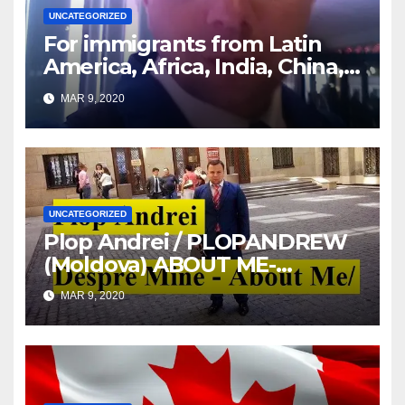
UNCATEGORIZED
For immigrants from Latin
America, Africa, India, China,
etc. you must read this article
MAR 9, 2020
UNCATEGORIZED
Plop Andrei / PLOPANDREW
(Moldova) ABOUT ME-
DESPRE MINE
MAR 9, 2020