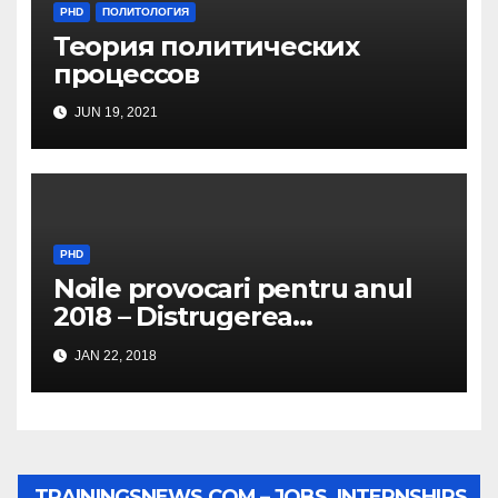
PHD
ПОЛИТОЛОГИЯ
Теория политических
процессов
JUN 19, 2021
PHD
Noile provocari pentru anul
2018 – Distrugerea
structurilor EUro-Atlanti…
JAN 22, 2018
TRAININGSNEWS.COM – JOBS, INTERNSHIPS,