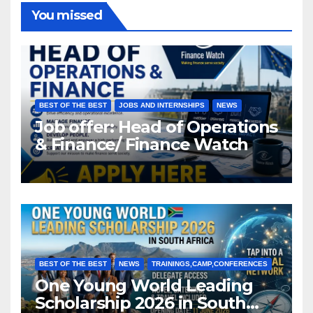
You missed
BEST OF THE BEST
JOBS AND INTERNSHIPS
NEWS
Job offer: Head of Operations
& Finance/ Finance Watch
BEST OF THE BEST
NEWS
TRAININGS,CAMP,CONFERENCES
One Young World Leading
Scholarship 2026 in South