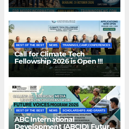
Africa (Fully Funded)
BEST OF THE BEST
NEWS
TRAININGS,CAMP,CONFERENCES
Call for Climate Tech
Fellowship 2026 is Open !!!
BEST OF THE BEST
NEWS
SCHOLARSHIPS AND GRANTS
ABC International
Development (ABCID) Future