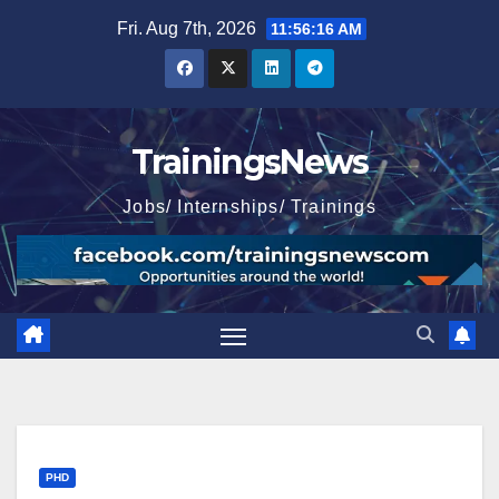
Skip
Fri. Aug 7th, 2026
11:56:17 AM
to
content
TrainingsNews
Jobs/ Internships/ Trainings
PHD