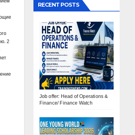
ением
RECENT POSTS
еющие
ого
ю. 2
о
яет
дение
Job offer: Head of Operations &
Finance/ Finance Watch