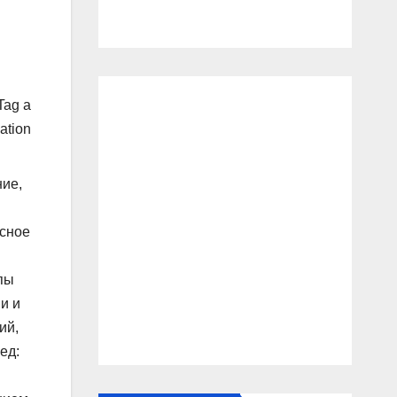
Tag a
ation
ние,
есное
пы
и и
ий,
ед: