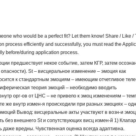
who would be a perfect fit? Let them know! Share / Like / 
on process efficiently and successfully, you must read the Applic
lly before/during application process.
оции предшествует некое событие, затем КГР, затем осозна
 опасности). St – висцеральное изменение – эмоция как
осится к стандартным эмоциям – имеющим отчетливое тел
риферическая теория эмоций – необходимо вводить
внутр орг-ов от ЦНС – не привело к эмоц изменениям – тем
 те же внутр измен-я происходили при разных эмоциях – одн
эмоций Вывод: висцеральные акты участвуют в возн-и эмоц
ть без внешнего St и сопутствующих висц измен-й 1) Клапар
ь даже вредны. Чувственная оценка всегда адаптивна.