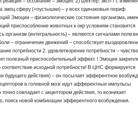
 реакция – осознание – эмоция. 2) Шехтер: эксп-т с измен
на эмоц сферу (+пустышки) – у всех одинаковые периф
моций Эмоции – физиологические состояния организма, им
оций приспособление животных к окр условиям становится
ь организм (интегральность) – являются сигналами полезн
боли – ограничение движений – способствует выздоровлени
ание потребности 2. удовлетворение потребности – чувств
ет полезный приспособительный эффект. ! Эмоция закрепл
го соответствие исходной потребности! В ЦНС формируется
ки будущего действия) – он посылает эфферентное возбуж
рецепторов в головной мозг идут афферентные импульсы
точно совпадает с акцептором действия, то возникает
во, поиск новой комбинации эфферентного возбуждения.