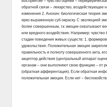
Восприятие – чувство оценки – периферическая
обратной связи – лекарство, воздействующее 
изменения 2. Анохин: биологическая теория э
ярко выраженную суб окраску. С эволюцией эм
более совершенным, т.к эмоции охватывают вес
или вредного воздействия. Например: чувство 
стадии поведения живых существ: 1. формиров
удовольствия. Положительная эмоция закрепля
правильность и полноту совершенного акта, е
акцептор действия (центральный аппарат оцен
органам – они выполняют свою функцию – от 
(обратная афферентация). Если обратная инфо 
положительная эмоция. Если нет – беспокойст