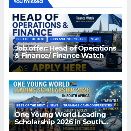
You missed
BEST OF THE BEST
JOBS AND INTERNSHIPS
NEWS
Job offer: Head of Operations
& Finance/ Finance Watch
BEST OF THE BEST
NEWS
TRAININGS,CAMP,CONFERENCES
One Young World Leading
Scholarship 2026 in South
Africa (Fully Funded)