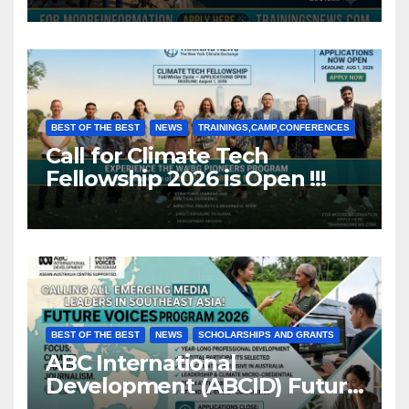
BEST OF THE BEST
NEWS
TRAININGS,CAMP,CONFERENCES
Call for Climate Tech
Fellowship 2026 is Open !!!
BEST OF THE BEST
NEWS
SCHOLARSHIPS AND GRANTS
ABC International
Development (ABCID) Future
Voices Program 2026