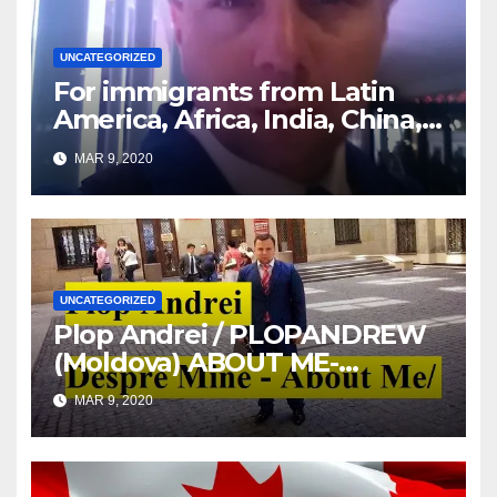
UNCATEGORIZED
For immigrants from Latin
America, Africa, India, China,
etc. you must read this article
MAR 9, 2020
UNCATEGORIZED
Plop Andrei / PLOPANDREW
(Moldova) ABOUT ME-
DESPRE MINE
MAR 9, 2020