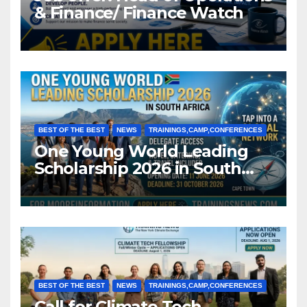
& Finance/ Finance Watch
BEST OF THE BEST
NEWS
TRAININGS,CAMP,CONFERENCES
One Young World Leading
Scholarship 2026 in South
Africa (Fully Funded)
BEST OF THE BEST
NEWS
TRAININGS,CAMP,CONFERENCES
Call for Climate Tech