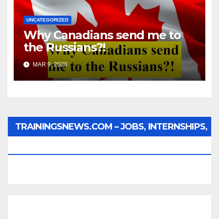
UNCATEGORIZED
Why Canadians send me to
the Russians?!
MAR 9, 2020
TRAININGSNEWS.COM – JOBS, INTERNSHIPS,
SCHOLARSHIPS