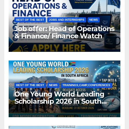
BEST OF THE BEST
JOBS AND INTERNSHIPS
NEWS
Job offer: Head of Operations
& Finance/ Finance Watch
BEST OF THE BEST
NEWS
TRAININGS,CAMP,CONFERENCES
One Young World Leading
Scholarship 2026 in South
Africa (Fully Funded)