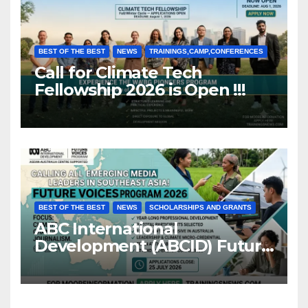
BEST OF THE BEST
NEWS
TRAININGS,CAMP,CONFERENCES
Call for Climate Tech
Fellowship 2026 is Open !!!
BEST OF THE BEST
NEWS
SCHOLARSHIPS AND GRANTS
ABC International
Development (ABCID) Future
Voices Program 2026