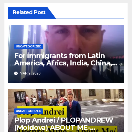
Related Post
UNCATEGORIZED
For immigrants from Latin
America, Africa, India, China,
etc. you must read this article
MAR 9, 2020
UNCATEGORIZED
Plop Andrei / PLOPANDREW
(Moldova) ABOUT ME-