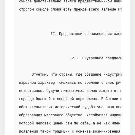
смысле действительно явился предшественником нацизма. П
строгом смысле слова есть прежде всего явление итальянс
               II. Предпосылки возникновения фашизма в 
                         2.1. Внутренние предпосылки
      Отметим, что страны, где создание индустриального
взрывной характер, смыкаясь по времени с электрической 
естественно, будучи лишены механизмов защиты от опаснос
гораздо большей степени ей подвержены. В Англии и Амери
обстоятельств их исторической судьбы уменьшал опасные п
образования массового общества. Устойчивая индивидуали
которой человек ценен сам по себе, а не как член коллек
появления такой традиции с момента возникновения индуст