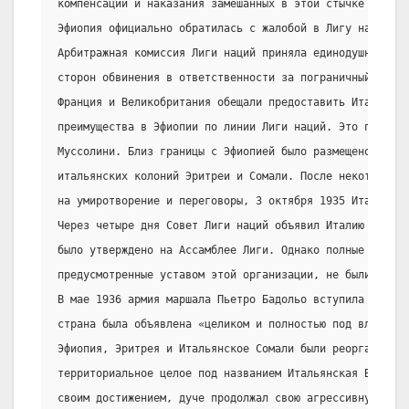
компенсации и наказания замешанных в этой стычке офицер
Эфиопия официально обратилась с жалобой в Лигу наций. 3
Арбитражная комиссия Лиги наций приняла единодушное реш
сторон обвинения в ответственности за пограничный конфл
Франция и Великобритания обещали предоставить Италии эк
преимущества в Эфиопии по линии Лиги наций. Это предло
Муссолини. Близ границы с Эфиопией было размещено неско
итальянских колоний Эритреи и Сомали. После некоторых у
на умиротворение и переговоры, 3 октября 1935 Италия на
Через четыре дня Совет Лиги наций объявил Италию агресс
было утверждено на Ассамблее Лиги. Однако полные эконом
предусмотренные уставом этой организации, не были прим
В мае 1936 армия маршала Пьетро Бадольо вступила в стол
страна была объявлена «целиком и полностью под властью
Эфиопия, Эритрея и Итальянское Сомали были реорганизова
территориальное целое под названием Итальянская Восточн
своим достижением, дуче продолжал свою агрессивную поли