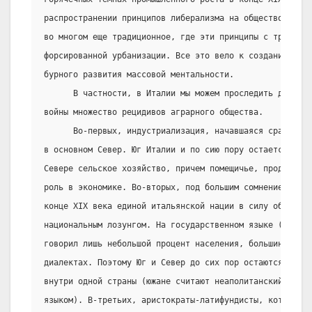
распространении принципов либерализма на общество по св
во многом еще традиционное, где эти принципы с трудом п
форсированной урбанизации. Все это вело к созданию благ
бурного развития массовой ментальности.
      В частности, в Италии мы можем проследить даже по
войны множество рецидивов аграрного общества.
      Во-первых, индустриализация, начавшаяся сравнител
в основном Север. Юг Италии и по сию пору остается впо
Севере сельское хозяйство, причем помещичье, продолжал
роль в экономике. Во-вторых, под большим сомнением оста
конце XIX века единой итальянской нации в силу объедине
национальным лозунгом. На государственном языке (литера
говорил лишь небольшой процент населения, большинство г
диалектах. Поэтому Юг и Север до сих пор остаются сове
внутри одной страны (южане считают неаполитанский диале
языком). В-третьих, аристократы-латифундисты, которые з