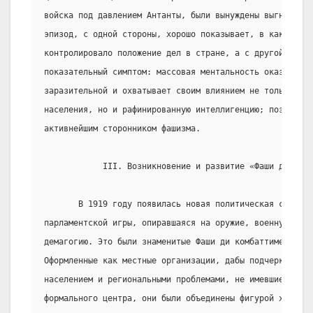
войска под давлением Антанты, были вынуждены выгнать ег
эпизод, с одной стороны, хорошо показывает, в какой сте
контролировало положение дел в стране, а с другой указы
показательный симптом: массовая ментальность оказываетс
заразительной и охватывает своим влиянием не только мал
населения, но и рафинированную интеллигенцию; позже д`А
активнейшим сторонником фашизма.
            III. Возникновение и развитие «Фаши ди комб
       В 1919 году появилась новая политическая сила, н
парламентской игры, опиравшаяся на оружие, военную дис
демагогию. Это были знаменитые Фаши ди комбаттименто - 
Оформленные как местные организации, дабы подчеркнуть с
населением и региональными проблемами, не имевшие перво
формального центра, они были объединены фигурой харизма