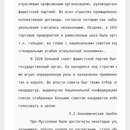
отраслевым профсоюзным организациям, руководители котор
фашистской партией. Во всех отраслях промышленности зак
коллективные договоры, согласно которым как забастовки,
увольнения считались незаконными. Позднее, в 1934, все 
торговые предприятия и ремесленные цеха были организова
т.н. гильдии, во главе с национальным советом корпораци
«генеральным штабом итальянской экономики».
      В 1928 Большой совет фашистской партии был превра
государственный орган. Он находился под строгим контро
же играл определенную роль в назначении преемников как 
так и короля. Во власти совета был также отбор членов п
кандидатур, выдвинутых Национальной конфедерацией профс
список отобранных Большим советом кандидатов избиратели
голосовать в целом.
                         5.2.Экономические проблемы.
      При Муссолини были достигнуты некоторые улучшения
экономики: поезда ходили по расписанию, стали убирать 