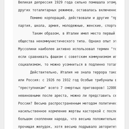
Великая депрессия 1929 года сильно помешала этому - Ита
других тоталитарных режимов, оставалась включенной в ми
      Помимо корпораций, действовали и другие "приводны
партия, школа, армия, молодежные, женские, спортивные 
       Таким образом, в Италии имел место первый опыт с
общества некоммунистического типа. Однако опыт этот уда
Муссолини наиболее активно использовал термин "тоталита
если сравнивать фашизм с советским коммунизмом или герм
социализмом, то можно усомниться в подлинно тоталитарно
      Действительно, Италия не знала террора такого мас
или Россия: с 1926 по 1932 год Особые трибуналы вынесли
"преступникам" всего 7 смертных приговоров! 12000 челов
невиновными после ареста, можно ли представить себе так
России? Весьма распространенным методом политических ре
насильственное кормление жертвы касторкой с последующим
большом скоплении народа, что весьма положительно влиял
прочищая желудок, хотя весьма подрывало авторитет оппоз