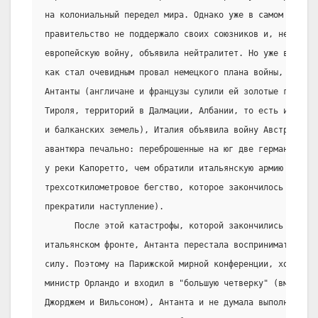
на колониальный передел мира. Однако уже в самом начале
правительство не поддержало своих союзников и, не рискн
европейскую войну, объявила нейтралитет. Но уже в 1915 
как стал очевидным провал немецкого плана войны, прельс
Антанты (англичане и французы сулили ей золотые горы в 
Тироля, территорий в Далмации, Албании, то есть изрядно
и балканских земель), Италия объявила войну Австро-Венг
авантюра печально: переброшенные на юг две германские 
у реки Капоретто, чем обратили итальянскую армию в пани
трехсоткилометровое бегство, которое закончилось естест
прекратили наступление).
      После этой катастрофы, которой закончились активн
итальянском фронте, Антанта перестала воспринимать Итал
силу. Поэтому на Парижской мирной конференции, хотя ита
министр Орландо и входил в "большую четверку" (вместе с
Джорджем и Вильсоном), Антанта и не думала выполнять св