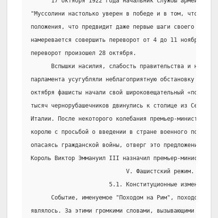
      17 октября 1922 года начальник службы армейской б
"Муссолини настолько уверен в победе и в том, что он яв
положения, что предвидит даже первые шаги своего прави
намеревается совершить переворот от 4 до 11 ноября". Оф
переворот произошел 28 октября.
      Вспышки насилия, слабость правительства и неразбе
парламента усугубляли неблагоприятную обстановку в стра
октября фашисты начали свой широковещательный «поход на
тысяч чернорубашечников двинулись к столице из Северной
Италии. После некоторого колебания премьер-министр Луи
королю с просьбой о введении в стране военного положени
опасаясь гражданской войны, отверг это предложение. Фак
Король Виктор Эммануил III назначил премьер-министром М
                            V. Фашистский режим.
                       5.1. Конституционные изменения.
      Событие, именуемое "Походом на Рим", походом в во
являлось. За этими громкими словами, вызывающими в памя