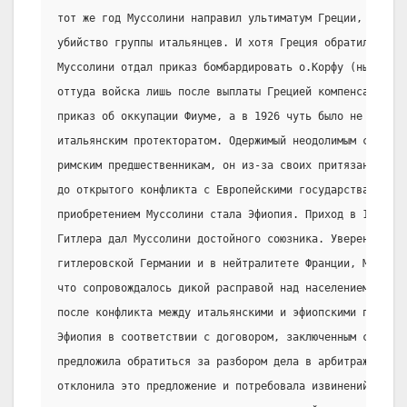
тот же год Муссолини направил ультиматум Греции, требуя
убийство группы итальянцев. И хотя Греция обратилась к 
Муссолини отдал приказ бомбардировать о.Корфу (ныне Кер
оттуда войска лишь после выплаты Грецией компенсации. 
приказ об оккупации Фиуме, а в 1926 чуть было не объяви
итальянским протекторатом. Одержимый неодолимым стремл
римским предшественникам, он из-за своих притязаний в А
до открытого конфликта с Европейскими государствами. Са
приобретением Муссолини стала Эфиопия. Приход в 1933 г
Гитлера дал Муссолини достойного союзника. Уверенный в
гитлеровской Германии и в нейтралитете Франции, Муссол
что сопровождалось дикой расправой над населением стран
после конфликта между итальянскими и эфиопскими пограни
Эфиопия в соответствии с договором, заключенным с Итали
предложила обратиться за разбором дела в арбитражный су
отклонила это предложение и потребовала извинений, а та