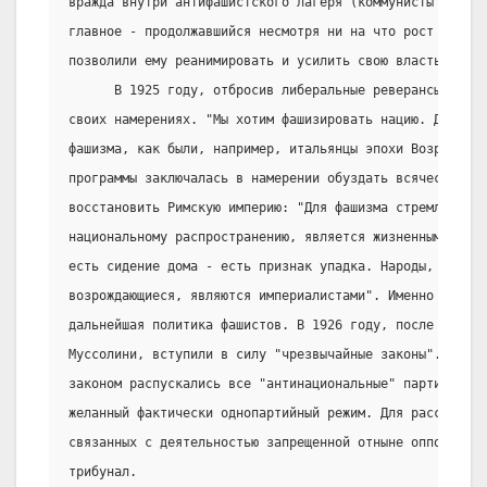
вражда внутри антифашистского лагеря (коммунисты так и 
главное - продолжавшийся несмотря ни на что рост влияни
позволили ему реанимировать и усилить свою власть.
      В 1925 году, отбросив либеральные реверансы, Мус
своих намерениях. "Мы хотим фашизировать нацию. Должны
фашизма, как были, например, итальянцы эпохи Возрожден
программы заключалась в намерении обуздать всяческую оп
восстановить Римскую империю: "Для фашизма стремление к
национальному распространению, является жизненным проя
есть сидение дома - есть признак упадка. Народы, возвыш
возрождающиеся, являются империалистами". Именно в этом
дальнейшая политика фашистов. В 1926 году, после неудач
Муссолини, вступили в силу "чрезвычайные законы". Преж
законом распускались все "антинациональные" партии, то 
желанный фактически однопартийный режим. Для рассмотре
связанных с деятельностью запрещенной отныне оппозиции,
трибунал.