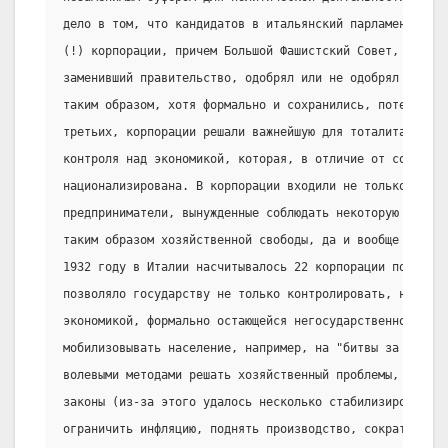
дело в том, что кандидатов в итальянский парламент могл
(!) корпорации, причем Большой Фашистский Совет, фактич
заменивший правительство, одобрял или не одобрял эти ка
таким образом, хотя формально и сохранились, потеряли в
третьих, корпорации решали важнейшую для тоталитарного 
контроля над экономикой, которая, в отличие от советско
национализирована. В корпорации входили не только рабоч
предприниматели, вынужденные соблюдать некоторую дисцип
таким образом хозяйственной свободы, да и вообще все тр
1932 году в Италии насчитывалось 22 корпорации по отрас
позволяло государству не только контролировать, но и пр
экономикой, формально остающейся негосударственной, это
мобилизовывать население, например, на "битвы за хлеб",
волевыми методами решать хозяйственный проблемы, сводя 
законы (из-за этого удалось несколько стабилизировать 
ограничить инфляцию, поднять производство, сократить бе