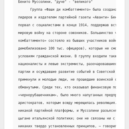
Бенито Муссолини, "дуче" - "великого"
      Группа «Фаши ди комбаттименто» была создана одни
лидеров и издателем партийной газеты «Аванти» Бенито Му
порвал с социалистами в конце 1914, поддержав вступлени
мировую войну на стороне союзников. Большинство членов 
комбаттименто» состояло из бывших участников войны (из 
демобилизовано 100 тыс. офицеров), которые не смогли пр
условиям гражданской жизни. В группу входили также неуд
националисты и левые экстремисты, разочаровавшиеся в Со
партии и осуждавшие развитие событий в Советской России
примкнули и молодые люди, не прошедшие воинской службы 
обманутыми. Среди тех, кто оказывал финансовую поддержк
«чернорубашечникам», было много напуганных предпринимат
аристократов, которым всюду мерещилась революция. Фашис
никакой партийной платформы, и Муссолини разъяснял, что
цыгане итальянской политики; они не связаны ни с какой 
никаких твердо установленных принципов, – говорил он, –