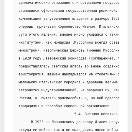
дипломатические отношения с иностранными государствами;
становился официальной государственной религией, и папе
компенсация за утраченные владения в размере 1750 млн. 
очередь, признавал Королевство Италию. Итальянский тота
сути этого явления, вполне мирно уживался с такими впол
институтами, как монархия (Муссолини всегда оставался л
министром), католическая Церковь (именно Муссолини зак
в 1929 году Латеранский конкордат (соглашение), по кото
предоставлялась светская власть во вновь созданном госу
аристократия. Фашизм накладывался на столетиями сложивш
маленьких итальянских городков и деревень весьма мало и
затронутых индустриализацией, не разрушая их, как это д
России, а, пытаясь приспособить к, но вой идеологии (ап
традициям) и способам социальной организации.
                           5.4. Внешняя политика.
      В 1923 по Лозаннскому договору Италия получила ос
откуда ее войска так и не выводились после войны с Турц