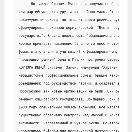
      Но таким образом, Муссолини получал не более, чем
или партийную диктатуру, а этого было мало. Стояла зада
некоммунистического, но тоталитарного режима, суть кото
сформулировал чеканной формулировкой: "Все в государств
государства". Власть должна быть "общенациональной", а
крепко привязать население (вполне готовое к этому в си
фашисты это знали и учитывали) к фашизированному госуда
"приводных ремней" была в Италии построена своеобразно.
КОРПОРАТИВНОЙ системе. Закон, именуемый "Хартией труда"
нефашистские профессиональные союзы, бывшие явной угроз
объединению под руководством партии, и создавал вместо 
Профсоюзами эти новые организации не были. Они были гла
ремнем" фашистского государства. Во-первых, они должны 
1930 году специальным указом включили) все население Ит
существенно облегчало контроль над массой и консервацию
активности, направленной в нужное русло. Во-вторых, кор
незаменимым буфером для политической деятельности все 