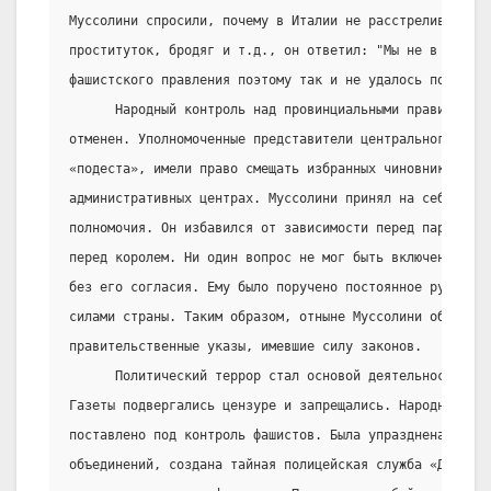
Муссолини спросили, почему в Италии не расстреливают на
проституток, бродяг и т.д., он ответил: "Мы не в России
фашистского правления поэтому так и не удалось подавить
      Народный контроль над провинциальными правительс
отменен. Уполномоченные представители центрального прав
«подеста», имели право смещать избранных чиновников во 
административных центрах. Муссолини принял на себя и м
полномочия. Он избавился от зависимости перед парламент
перед королем. Ни один вопрос не мог быть включен в по
без его согласия. Ему было поручено постоянное руководс
силами страны. Таким образом, отныне Муссолини обладал 
правительственные указы, имевшие силу законов.
      Политический террор стал основой деятельности пра
Газеты подвергались цензуре и запрещались. Народное обр
поставлено под контроль фашистов. Была упразднена свобо
объединений, создана тайная полицейская служба «Доброво