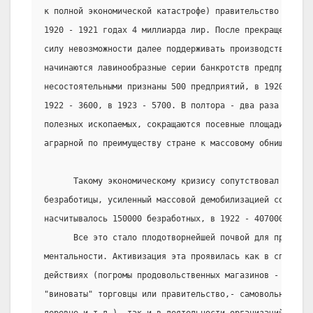
к полной экономической катастрофе) правительство вынужд
1920 - 1921 годах 4 миллиарда лир. После прекращения во
силу невозможности далее поддерживать производство из-з
начинаются лавинообразные серии банкротств предприятий.
несостоятельными признаны 500 предприятий, в 1920 - 700
1922 - 3600, в 1923 - 5700. В полтора - два раза падает
полезных ископаемых, сокращаются посевные площади, что 
аграрной по преимуществу стране к массовому обнищанию к
      Такому экономическому кризису сопутствовал стреми
безработицы, усиленный массовой демобилизацией солдат.
насчитывалось 150000 безработных, в 1922 - 407000.
      Все это стало плодотворнейшей почвой для процесса
ментальности. Активизация эта проявилась как в спонтанн
действиях (погромы продовольственных магазинов - в повы
"виноваты" торговцы или правительство,- самовольные зах