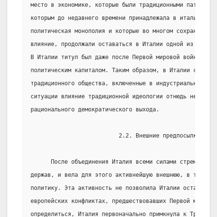
место в экономике, которые были традиционными патронам
которым до недавнего времени принадлежала в итальянских
политическая монополия и которые во многом сохраняли ст
влияние, продолжали оставаться в Италии одной из ведущи
В Италии титул был даже после Первой мировой войны реа
политическим капиталом. Таким образом, в Италии сохран
традиционного общества, включенные в индустриальное. А 
ситуации влияние традиционной идеологии отнюдь не спосо
рационального демократического выхода.
                          2.2. Внешние предпосылки
      После объединения Италия всеми силами стремилась 
держав, и вела для этого активнейшую внешнюю, в том чис
политику. Эта активность не позволила Италии остаться н
европейских конфликтах, предшествовавших Первой мировой
определиться, Италия первоначально примкнула к Тройств