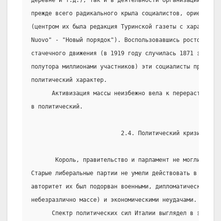
деревне и т.д.), так и в деятельности организаций, мани
прежде всего радикального крыла социалистов, ориентиров
(центром их была редакция Туринской газеты с характерны
Nuovo" - "Новый порядок"). Воспользовавшись ростом в ус
стачечного движения (в 1919 году случилась 1871 забасто
полутора миллионами участников) эти социалисты придали 
политический характер.
      Активизация массы неизбежно вела к перерастанию э
в политический.
                          2.4. Политический кризис
       Король, правительство и парламент не могли урегу
Старые либеральные партии не умели действовать в услови
авторитет их был подорван военными, дипломатическими (д
небезразлично массе) и экономическими неудачами.
      Спектр политических сил Италии выглядел в это вре