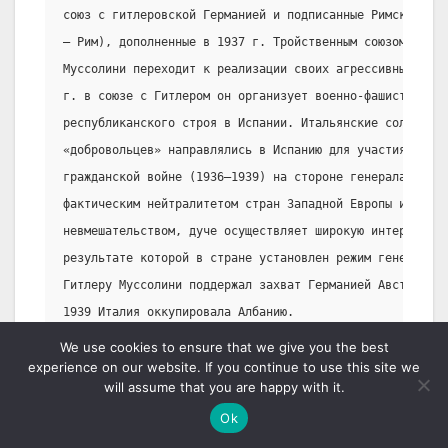
союз с гитлеровской Германией и подписанные Римские сог
– Рим), дополненные в 1937 г. Тройственным союзом (Берл
Муссолини переходит к реализации своих агрессивных план
г. в союзе с Гитлером он организует военно-фашистский м
республиканского строя в Испании. Итальянские солдаты в
«добровольцев» направлялись в Испанию для участия во вс
гражданской войне (1936–1939) на стороне генерала Франк
фактическим нейтралитетом стран Западной Европы и их по
невмешательством, дуче осуществляет широкую интервенцию
результате которой в стране установлен режим генерала Ф
Гитлеру Муссолини поддержал захват Германией Австрии. С
1939 Италия оккупировала Албанию.
                          VI. Вторая мировая война.
We use cookies to ensure that we give you the best
experience on our website. If you continue to use this site we
      В 1936 Италия и Германия заключили соглашение о с
will assume that you are happy with it.
«параллельных интересов». Это соглашение стало основой 
Ok
Берлин – Рим». В 1938 Германия с одобрения Муссолини за
Судетскую область Чехословакии. В начале 1939 Гитлер и 