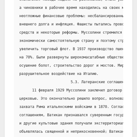
а чиновники в рабочее время находились на своих местах.
неотложные финансовые проблемы: несбалансированный бюдж
внешнего долга и инфляция. Фашисты пытались проводить п
средств и некоторые реформы. Муссолини стремился превра
экономически самостоятельную страну и поэтому стремилс
увеличить торговый флот. В 1937 производство пшеницы п
на 70%. Были развернуты широкомасштабные общественные р
осушение болот, строительство дорог и мостов. Мировой к
разрушительное воздействие на Италию.
                        5.3. Латеранские соглашения.
      11 февраля 1929 Муссолини заключил договор с Римс
церковью. Это окончательно решило вопрос, волновавший И
захвата Рима итальянскими войсками в 1870. Согласно Лат
соглашениям, Ватикан признавался суверенным государство
и другие культовые здания получали экстерриториальный 
объявлялась священной и неприкосновенной; Ватикан мог у