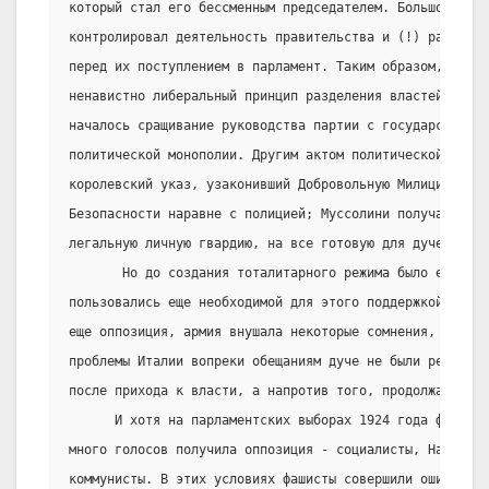
который стал его бессменным председателем. Большой Фаши
контролировал деятельность правительства и (!) рассматр
перед их поступлением в парламент. Таким образом, уходи
ненавистно либеральный принцип разделения властей, боле
началось сращивание руководства партии с государственны
политической монополии. Другим актом политической перес
королевский указ, узаконивший Добровольную Милицию Наци
Безопасности наравне с полицией; Муссолини получал, так
легальную личную гвардию, на все готовую для дуче.
       Но до создания тоталитарного режима было еще дал
пользовались еще необходимой для этого поддержкой масс,
еще оппозиция, армия внушала некоторые сомнения, наконе
проблемы Италии вопреки обещаниям дуче не были решены м
после прихода к власти, а напротив того, продолжали угл
      И хотя на парламентских выборах 1924 года фашисты
много голосов получила оппозиция - социалисты, Народная
коммунисты. В этих условиях фашисты совершили ошибку, п