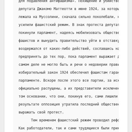
для подавления антифашизма». Похищение и убийство социа
депутата Джакомо Маттеотти в июне 1924, за которые полн
лежала на Муссолини, сначала сильно поколебали, но в ко
усилили фашистский режим. В знак протеста депутаты оппо
покинули парламент, надеясь мобилизовать общественное м
фашистов и вынудить правительство уйти в отставку. Одна
воздержался от каких-либо действий, сославшись на то, ч
предпринять до тех пор, пока парламент выражает доверие
самом деле не могло быть и речи о недоверии правительст
избирательный закон 1924 обеспечил фашистам гарантирова
парламенте. Вскоре после этого все партии, за исключени
официально распущены, а их представители исключены из 
том основании, что они, покинув его, сами лишили себя м
результате оппозиция утратила последний общественный фо
выражать свой протест.
      Тем временем фашистский режим проводил реформы в
Как работодатели, так и сами трудящиеся были прикреплен