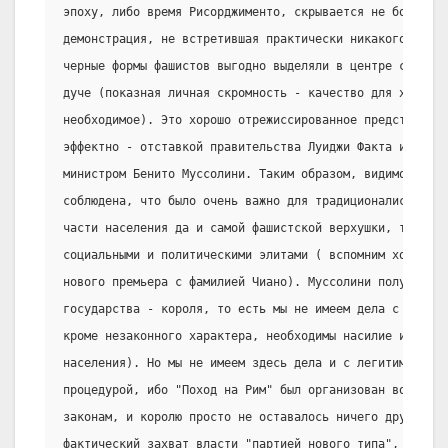
эпоху, либо время Рисорджименто, скрывается не более, ч
демонстрация, не встретившая практически никакого сопро
черные формы фашистов выгодно выделяли в центре скромны
дуче (показная личная скромность - качество для харизма
необходимое). Это хорошо отрежиссированное представлен
эффектно - отставкой правительства Луиджи Факта и назна
министром Бенито Муссолини. Таким образом, видимость ле
соблюдена, что было очень важно для традиционалистски н
части населения да и самой фашистской верхушки, тесно с
социальными и политическими элитами ( вспомним хотя бы 
нового премьера с фамилией Чиано). Муссолини получил вл
государства - короля, то есть мы не имеем дела с револю
кроме незаконного характера, необходимы насилие и участ
населения). Но мы не имеем здесь дела и с легитимной го
процедурой, ибо "Поход на Рим" был организован вопреки 
законам, и королю просто не оставалось ничего другого, 
фактический захват власти "партией нового типа", тем б