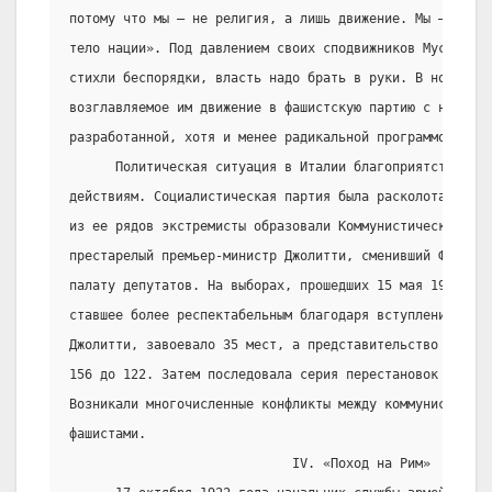
потому что мы – не религия, а лишь движение. Мы – не па
тело нации». Под давлением своих сподвижников Муссолин
стихли беспорядки, власть надо брать в руки. В ноябре 1
возглавляемое им движение в фашистскую партию с новой, 
разработанной, хотя и менее радикальной программой.
      Политическая ситуация в Италии благоприятствовала
действиям. Социалистическая партия была расколота, в ян
из ее рядов экстремисты образовали Коммунистическую пар
престарелый премьер-министр Джолитти, сменивший Франчес
палату депутатов. На выборах, прошедших 15 мая 1921, фа
ставшее более респектабельным благодаря вступлению в из
Джолитти, завоевало 35 мест, а представительство социа
156 до 122. Затем последовала серия перестановок в каби
Возникали многочисленные конфликты между коммунистами, 
фашистами.
                             IV. «Поход на Рим»