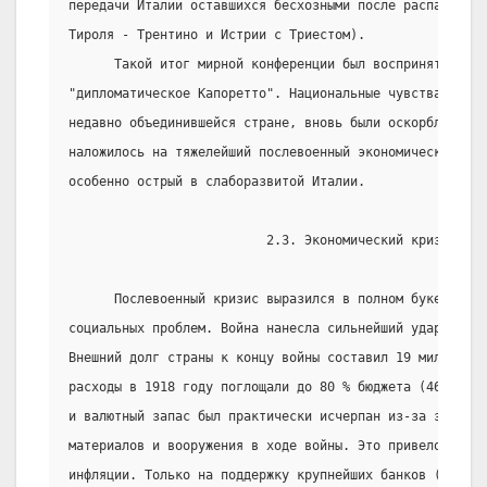
передачи Италии оставшихся бесхозными после распада Авс
Тироля - Трентино и Истрии с Триестом).
      Такой итог мирной конференции был воспринят в Ита
"дипломатическое Капоретто". Национальные чувства, особ
недавно объединившейся стране, вновь были оскорблены. Э
наложилось на тяжелейший послевоенный экономический и с
особенно острый в слаборазвитой Италии.
                          2.3. Экономический кризис
      Послевоенный кризис выразился в полном букете эко
социальных проблем. Война нанесла сильнейший удар по фи
Внешний долг страны к концу войны составил 19 миллиардо
расходы в 1918 году поглощали до 80 % бюджета (46 милли
и валютный запас был практически исчерпан из-за закупок
материалов и вооружения в ходе войны. Это привело к нек
инфляции. Только на поддержку крупнейших банков (их бан