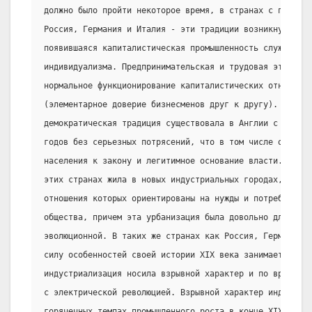
должно было пройти некоторое время, в странах с поздне
Россия, Германия и Италия - эти традиции возникнуть не 
появившаяся капиталистическая промышленность служила ос
индивидуализма. Предпринимательская и трудовая этика об
нормальное функционирование капиталистических отношений
(элементарное доверие бизнесменов друг к другу). Непрер
демократическая традиция существовала в Англии с 1688, 
годов без серьезных потрясений, что в том числе обеспеч
населения к закону и легитимное основание власти. Боль
этих странах жила в новых индустриальных городах, весь 
отношения которых ориентированы на нужды и потребности 
общества, причем эта урбанизация была довольно длительн
эволюционной. В таких же странах как Россия, Германия, 
силу особенностей своей истории XIX века занимает проме
индустриализация носила взрывной характер и по времени 
с электрической революцией. Взрывной характер индустри
горячечных темпах промышленного роста в конце XIX - нач