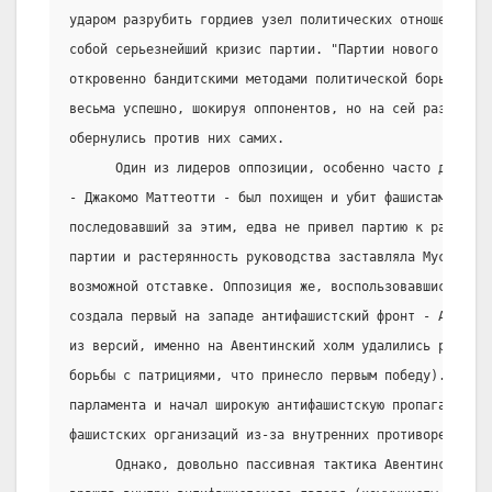
ударом разрубить гордиев узел политических отношений, о
собой серьезнейший кризис партии. "Партии нового типа" 
откровенно бандитскими методами политической борьбы, об
весьма успешно, шокируя оппонентов, но на сей раз мафи
обернулись против них самих.
      Один из лидеров оппозиции, особенно часто донимав
- Джакомо Маттеотти - был похищен и убит фашистами. Взр
последовавший за этим, едва не привел партию к развалу.
партии и растерянность руководства заставляла Муссолини
возможной отставке. Оппозиция же, воспользовавшись раст
создала первый на западе антифашистский фронт - Авентин
из версий, именно на Авентинский холм удалились римские
борьбы с патрициями, что принесло первым победу). Блок
парламента и начал широкую антифашистскую пропаганду, н
фашистских организаций из-за внутренних противоречий и 
      Однако, довольно пассивная тактика Авентинского б