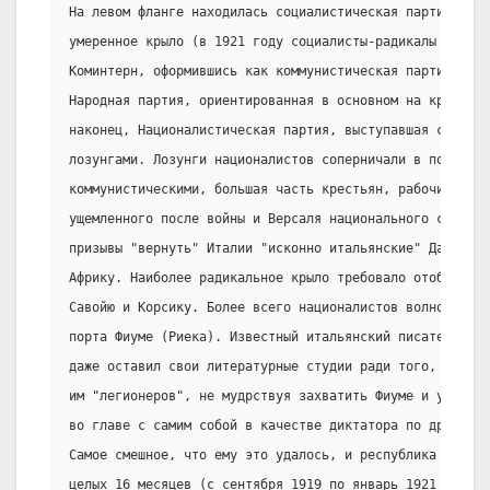
На левом фланге находилась социалистическая партия в ко
умеренное крыло (в 1921 году социалисты-радикалы оконча
Коминтерн, оформившись как коммунистическая партия). Пр
Народная партия, ориентированная в основном на крестьян
наконец, Националистическая партия, выступавшая с шовин
лозунгами. Лозунги националистов соперничали в популярн
коммунистическими, большая часть крестьян, рабочих, инт
ущемленного после войны и Версаля национального самолюб
призывы "вернуть" Италии "исконно итальянские" Далмаци
Африку. Наиболее радикальное крыло требовало отобрать у
Савойю и Корсику. Более всего националистов волновала 
порта Фиуме (Риека). Известный итальянский писатель Габ
даже оставил свои литературные студии ради того, чтобы 
им "легионеров", не мудрствуя захватить Фиуме и установ
во главе с самим собой в качестве диктатора по древнери
Самое смешное, что ему это удалось, и республика д`Анн
целых 16 месяцев (с сентября 1919 по январь 1921 года, 