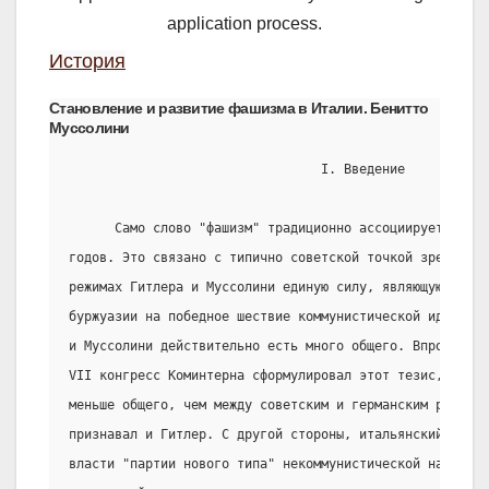
application process.
История
Становление и развитие фашизма в Италии. Бенитто
Муссолини
                                 I. Введение
      Само слово "фашизм" традиционно ассоциируется с 
годов. Это связано с типично советской точкой зрения, к
режимах Гитлера и Муссолини единую силу, являющуюся реа
буржуазии на победное шествие коммунистической идеолог
и Муссолини действительно есть много общего. Впрочем, в
VII конгресс Коминтерна сформулировал этот тезис, межд
меньше общего, чем между советским и германским режимам
признавал и Гитлер. С другой стороны, итальянский фаши
власти "партии нового типа" некоммунистической направле