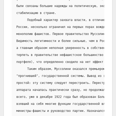
были связаны большие надежды на политическую, экономиче
стабилизацию в стране.
      Подобный характер захвата власти, в отличие от ре
России, несколько ограничил на первых порах вожделенную
монополию фашистов. Первое правительство Муссолини не б
Видимость легитимности и более сильные, чем в России, 
а главным образом неполная уверенность в собственных си
терпеть в правительстве нефашистское большинство (фашис
портфеля), что определенно сводило на нет эффект "Поход
      Таким образом, Муссолини оказался премьером в рам
"прогнившей", государственной системы. Вывод из этого б
простой: эту систему следует перестроить. Перестройка г
аппарата началась практически сразу, но продолжалась ве
всего, уже в декабре 1922 года был образован Большой Фа
взявший на себя многие функции государственной власти. 
министры-фашисты и руководство партии. Назначался он ли