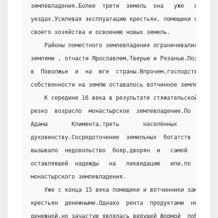
землевладения.Более  трети  земель  она   уже   охватыв
уездах.Усиливая эксплуатацию крестьян, помещики стремил
своего хозяйства и освоению новых земель.
    Районы поместного землевладения ограничивались Нов
землями , отчасти Ярославлем,Тверью и Рязанью.Позднее  
в  Поволжье  и  на  юге  страны.Впрочем,господствующей 
собственности на землю оставалось вотчинное землевладен
    К середине 16 века в результате стяжательской деят
резко  возрасло  монастырское  землевладение.По  свидет
Адама       Климента,треть       населённых       земел
духовенству.Сосредоточение  земельных  богатств   у   м
вызывало  недовольство  бояр,дворян  и   самой   велико
оставлявшей  надежды   на   ликвидацию   или,по   крайн
монастырского землевладения.
    Уже с конца 15 века помещики и вотчинники заменяли
крестьян  денежными.Однако  рента  продуктами  не  толь
денежной,но зачастую являлась ведущей формой  поборов.Т