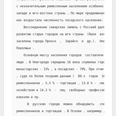
с незначительным ремесленным населением особенно часто 
западе и юго-востоке страны . По мере продвижения русск
них возрастала численность посадского населения.
    Воссоединение северских земель с Россией дало толч
развитию старых городов на юге страны  (были  восстанов
заселены города Пронск  ,  Зарайск  и  др.).  Новые  го
Поволжье .
    Основную массу населения городов  состовляли  реме
люди . В Новгороде середины 16 века служилых городов бы
монастырских - 15% , а посадских - 79%. При этом среди 
, судя по более поздним данным (  80-х  годов  16  века
ремесленников , 5,5 % - торговцев , 13,8 % -  лиц  ,  з
хозяйством и 14,3 %  -  лиц  свободных  профессий  ,  а
извозом и пр.
      В  русском  городе  можно  обнаружить   следы   
ремесленников и торговцев . В Пскове , например ,  они 