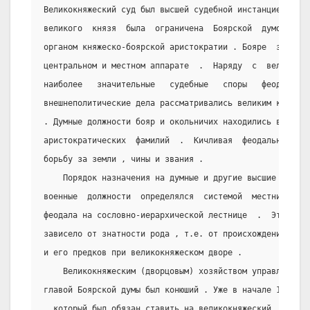
Великокняжеский суд был высшей судебной инстанцией . Пр
великого  князя  была  ограничена  Боярской  думой  ,  
органом княжеско-боярской аристократии . Бояре  занимал
центральном и местном аппарате  .  Наряду  с  великим  
наиболее   значительные   судебные   споры   феодалов  
внешнеполитические дела рассматривались великим князем 
. Думные должности бояр и окольничих находились в руках
аристократических  фамилий  .  Кичливая  феодальная  зн
борьбу за земли , чины и звания .
    Порядок назначения на думные и другие высшие судеб
военные  должности  определялся  системой  местничества
феодала на сословно-иерархической лестнице  .  Это  пол
зависело от знатности рода , т.е. от происхождения и «с
и его предков при великокняжеском дворе .
    Великокняжеским (дворцовым) хозяйством управлял дв
главой Боярской думы был конюший . Уже в начале 16 века
, который был обязан ставить на великокняжеский  стол  