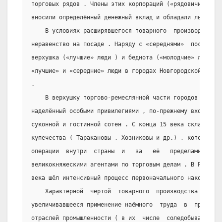
торговых рядов . Члены этих корпораций («рядовичи»)  пр
вносили определённый денежный вклад и обладали льготны
    В условиях расширявшегося товарного  производства 
неравенство на посаде . Наряду с «середнями»  посадским
верхушка («лучшие» люди ) и беднота («молодчие» люди ).
«лучшие» и «середние» люди в городах Новгородской земли
.
    В верхушку торгово-ремеслянной части городов ,  го
наделённый особыми привилегиями , по-прежнему входили г
суконной и гостинной сотен . С конца 15 века складывают
купечества ( Таракановы , Хозниковы и др.) , которые ве
операции  внутри  страны  и   за   её   пределами   .  
великокняжескими агентами по торговым делам . В России 
века шёл интенсивный процесс первоначального накопления
    Характерной  чертой  товарного  производства  этог
увеличивавшееся применение наёмного  труда  в  промышле
отраслей промышленности ( в их  числе  соледобывающая  