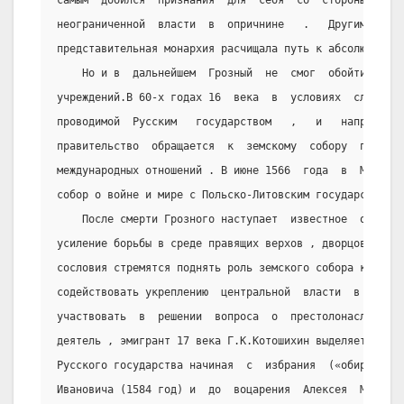
самым  добился  признания  для  себя  со  стороны  пред
неограниченной  власти  в  опричнине   .   Другими   сл
представительная монархия расчищала путь к абсолютизму 
    Но и в  дальнейшем  Грозный  не  смог  обойтись  б
учреждений.В 60-х годах 16  века  в  условиях  сложной 
проводимой  Русским   государством   ,   и   напряжённо
правительство  обращается  к  земскому  собору  по  воп
международных отношений . В июне 1566  года  в  Москве 
собор о войне и мире с Польско-Литовским государством .
    После смерти Грозного наступает  известное  ослабл
усиление борьбы в среде правящих верхов , дворцовые сму
сословия стремятся поднять роль земского собора как орг
содействовать укреплению  центральной  власти  в  стран
участвовать  в  решении  вопроса  о  престолонаследии  
деятель , эмигрант 17 века Г.К.Котошихин выделяет особы
Русского государства начиная  с  избрания  («обирания»)
Ивановича (1584 год) и  до  воцарения  Алексея  Михайло