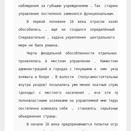
наблюдения за губными учреждениями . Так  старинно  тер
управления постепенно заменялся функциональным.
    В  первой  половине  16  века  отрасли  казённого 
обособились  ,  ещё  не  создался  определённый  штат  
Следовательно , задача укрепления  центрального  аппара
мере не была решена.
    Черты  феодальной  обособленности  отдельных  земе
проявлялись  в  местном  управлении  .  Наместниками  ,
администрацией в городах с тянувшими к  ним  уездами  ,
княжата и бояре . В волости  (полусамостоятельные  адми
внутри уездов) посылались уже менее знатные служилые лю
(доходы)  с  местного  населения  ,  все  эти  правител
полновластными хозяевами на управляемой ими территории 
постепенно изжевала себя  ,  становясь  серьёзным  преп
объединения страны.
    В начале 16 века предпринимаются попытки ограничит