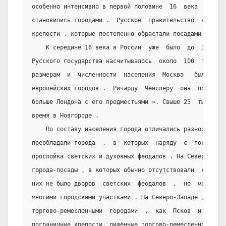
особенно интенсивно в первой половине  16  века  .  Пос
становились городами .  Русское  правительство  на  руб
крепости , которые постепенно обрастали посадами и стан
    К середине 16 века в России  уже  было  до  160  г
Русского государства насчитывалось  около  100  тысяч  
размерам  и  численности  населения  Москва   была   од
европейских городов .  Ричарду  Ченслеру  она  показала
больше Лондона с его предместьями ». Свыше 25  тысяч  ч
время в Новгороде .
    По составу населения города отличались разнообрази
преобладали города  ,  в  которых  наряду  с  посадским
прослойка светских и духовных феодалов . На Севере  чащ
города-посады , в которых обычно отсутствовали  крепост
них не было дворов  светских  феодалов  ,  но  монастыр
многими городскими участками . На Северо-Западе , рядом
торгово-ремесленными  городами  ,  как  Псков  и  Новго
пограничные крепости, лишённые торгово-ремесленного люд