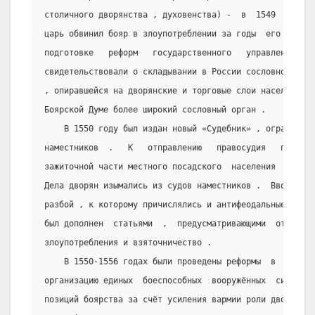
столичного дворянства , духовенства) -  в  1549  году  
царь обвинил бояр в злоупотреблении за годы  его  малол
подготовке   реформ   государственного   управления   .
свидетельствовали о складывании в России сословно-предс
, опиравшейся на дворянские и торговые слои населения  
Боярской Думе более широкий сословный орган .
    В 1550 году был издан новый «Судебник» , ограничив
наместников  .   К   отправлению   правосудия   привлек
зажиточной части местного посадского  населения  и  чер
Дела дворян изымались из судов наместников .  Вводилась
разбой , к которому причислялись и антифеодальные высту
был дополнен  статьями  ,  предусматривающими  ответств
злоупотребления и взяточничество .
    В 1550-1556 годах были проведены реформы  в  армии
организацию единых  боеспособных  вооружённых  сил  и  
позиций боярства за счёт усиления вармии роли дворянско