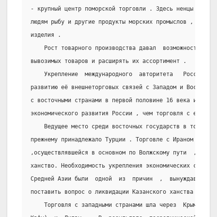
- крупный центр поморской торговли . Здесь ненцы продав
людям рыбу и другие продукты морских промыслов , получа
изделия .
    Рост товарного производства давал  возможность  ув
вывозимых товаров и расширять их ассортимент .
    Укрепление  международного  авторитета   России   
развитию её внешнеторговых связей с Западом и Востоком 
с восточными странами в первой половине 16 века имела б
экономического развития России , чем торговля с европей
    Ведущее место среди восточных государств в товароо
прежнему принадлежало Турции . Торговле с Ираном , Сред
,осуществлявшейся в основном по Волжскому пути  ,  преп
ханство. Необходимость укрепления экономических связей 
Средней Азии были  одной  из  причин  ,  вынуждавших  р
поставить вопрос о ликвидации Казанского ханства .
    Торговля с западными странами шла через  Крым  (гл