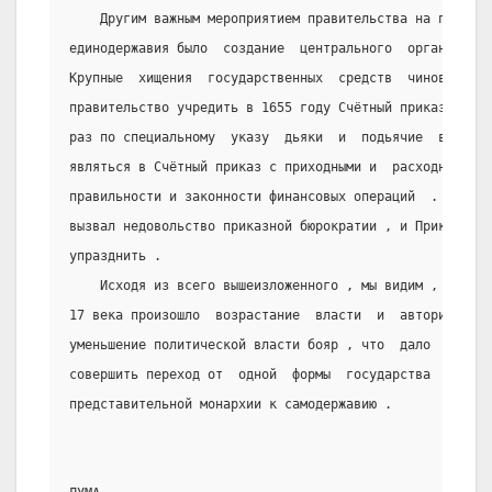
    Другим важным мероприятием правительства на пути д
единодержавия было  создание  центрального  органа  фин
Крупные  хищения  государственных  средств  чиновниками
правительство учредить в 1655 году Счётный приказ  .  Н
раз по специальному  указу  дьяки  и  подьячие  всех  п
являться в Счётный приказ с приходными и  расходными  к
правильности и законности финансовых операций  .  Этот 
вызвал недовольство приказной бюрократии , и Приказ  в 
упразднить .
    Исходя из всего вышеизложенного , мы видим , что с
17 века произошло  возрастание  власти  и  авторитета  
уменьшение политической власти бояр , что  дало  возмож
совершить переход от  одной  формы  государства  к  дру
представительной монархии к самодержавию .
                                                      