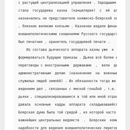
с растущей централизацией управления . Зародышем новых 
стала  государева  казна  (канцелярия)  с  её  штатом  
назначались не представители княжеско-боярской знати , 
, близкие великим князьям . Казначеи ведали финансовыми
внешнеполитическими сношениями Русского государства  . 
был печатник , хранитель государевой печати .
    Из состава дьяческого аппарата казны уже  к  серед
формироваться будущие приказы . Дьяки всё более и более
переговоры с иностранными  державами  ,  вели  делопрои
административным  делам  (назначение  на  военные  долж
служилых людей землёй) . Их обязанности тогда же  попол
ведением дел , связанных с ямской гоньбой , т.е. службо
дьяки , специализировавшиеся в той или иной отрасли упр
давала  основные  кадры  аппарата  складывавшейся  прик
Боярская дума была той средой , из которой часто выходи
важнейших центральных ведомств  .  Боярскии  комиссии  
надобности для ведения внешнеполитических переговоров  