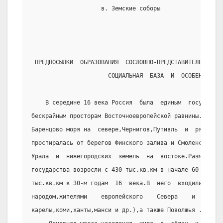
                    в. Земские соборы
 ПРЕДПОСЫЛКИ  ОБРАЗОВАНИЯ  СОСЛОВНО-ПРЕДСТАВИТЕЛЬНОЙ  М
                      СОЦИАЛЬНАЯ  БАЗА  И  ОСОБЕННОСТИ.
    В середине 16 века Россия  была  единым  государст
бескрайным просторам Восточноевропейской равнины.Её руб
Баренцово моря на  севере,Чернигов,Путивль  и  рязански
простиралась от берегов Финского залива и Смоленска на 
Урала  и  нижегородских  земель  на  востоке.Размеры   
государства возросли с 430 тыс.кв.км в начале 60-х годо
тыс.кв.км к 30-м годам  16  века.В  него  входили  земл
народом,жителями    европейского    Севера    и    част
карелы,коми,ханты,манси и др.),а также Поволжья .