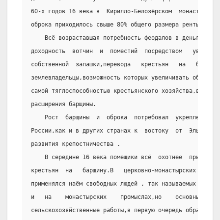
60-х годов 16 века в  Кирилло-Белозёрском  монастыре  н
оброка приходилось свыше 80% общего размера ренты.
    Всё возраставшая потребность феодалов в деньгах за
доходность  вотчин  и  поместий  посредством   увеличен
собственной  запашки,перевода   крестьян   на   барщину
землевладельцы,возможность которых увеличивать оброки  
самой тяглоспособностью крестьянского хозяйства,встали 
расширения барщины.
    Рост  барщины  и  оброка  потребовал  укрепления  
России,как и в других странах к  востоку  от  Эльбы,  1
развития крепостничества .
    В середине 16 века помещики всё  охотнее  прибегал
крестьян  на   барщину.В   церковно-монастырских   хозя
применялся наём свободных людей , так называемых  «детё
и   на    монастырских    промыслах,но    основным    и
сельскохозяйственные работы,в первую очередь обработка 