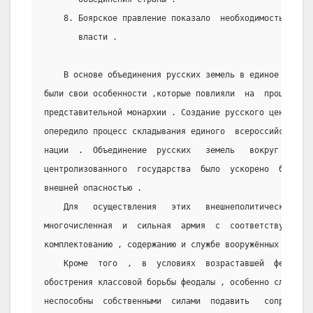
    8. Боярское правление показало  необходимость  усил
       власти .
    В основе объединения русских земель в единое  наци
были свои особенности ,которые повлияли  на  процесс  о
представительной монархии . Создание русского централиз
опередило процесс складывания единого  всероссийского  
нации  .  Объединение  русских   земель   вокруг   Моск
центролизованного  государства  было  ускорено  борьбой
внешней опасностью .
    Для   осуществления   этих   внешнеполитических   
многочисленная  и  сильная  армия  с  соответствующими 
комплектованию , содержанию и службе вооружённых сил .
    Кроме  того  ,  в  условиях  возраставшей  феодаль
обострения классовой борьбы феодалы , особенно служилое
неспособны  собственными  силами  подавить   сопротивле