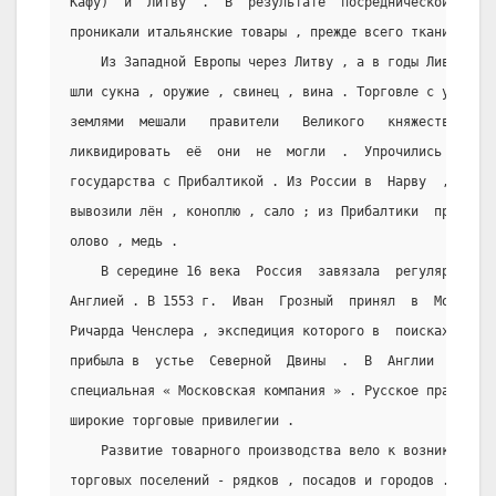
Кафу)  и  Литву  .  В  результате  посреднической  торг
проникали итальянские товары , прежде всего ткани и оде
    Из Западной Европы через Литву , а в годы Ливонско
шли сукна , оружие , свинец , вина . Торговле с украинс
землями  мешали   правители   Великого   княжества   Ли
ликвидировать  её  они  не  могли  .  Упрочились  торго
государства с Прибалтикой . Из России в  Нарву  ,  Реве
вывозили лён , коноплю , сало ; из Прибалтики  привозил
олово , медь .
    В середине 16 века  Россия  завязала  регулярные  
Англией . В 1553 г.  Иван  Грозный  принял  в  Москве  
Ричарда Ченслера , экспедиция которого в  поисках  севе
прибыла в  устье  Северной  Двины  .  В  Англии  после 
специальная « Московская компания » . Русское правитель
широкие торговые привилегии .
    Развитие товарного производства вело к возникновени
торговых поселений - рядков , посадов и городов .  Этот