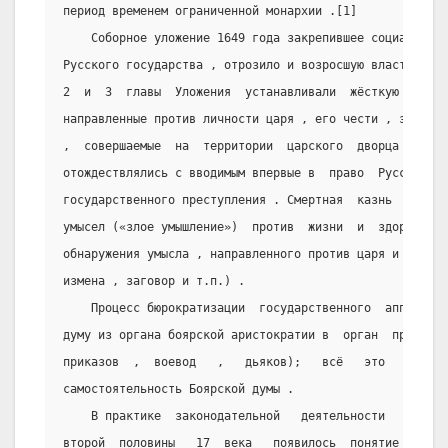
период временем ограниченной монархии .[1]
    Соборное уложение 1649 года закрепившее социально-
Русского государства , отрозило и возросшую власть само
2  и  3  главы  Уложения  устанавливали  жёсткую  кару 
направленные против личности царя , его чести , здоровь
,  совершаемые  на  территории  царского  дворца  .  Вс
отождествлялись с вводимым впервые в  право  Русского  
государственного преступления . Смертная  казнь  устана
умысел («злое умышление»)  против  жизни  и  здоровья  
обнаружения умысла , направленного против царя и  госуд
измена , заговор и т.п.) .
    Процесс бюрократизации  государственного  аппарата
думу из органа боярской аристократии в  орган  приказно
приказов  ,  воевод   ,   дьяков);   всё   это   не   м
самостоятельность Боярской думы .
    В практике  законодательной   деятельности   Русск
второй  половины   17  века   появилось  понятие   «име