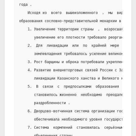
года .
    Исходя из  всего  вышеизложенного  ,  мы  видим  с
образования сословно-представительной монархии в России
    1. Увеличение территории страны  ,  возросшая  числ
       увеличение его плотности требовало реорганизацию
    2.  Для  ликвидации  или  по  крайней  мере  ограни
       землевладения требовалось усиление великокняжеск
    3. Рост барщины и оброка потребовали укрепления вла
    4. Развитие внешнеторговых связей России с Западом 
       ликвидации Казанского ханства и Великого княжест
    5.  В  связи  с  предпосылками  образования  единог
       становилось жизненно  необходимо  преодаление  п
       раздробленности .
    6. Дворцово-вотчинная система организации государст
       обеспечивала необходимого уровня государственног
    7. Система  кормлений  становилась  серьёзным  преп
       объединения страны .