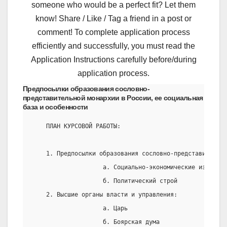
someone who would be a perfect fit? Let them
know! Share / Like / Tag a friend in a post or
comment! To complete application process
efficiently and successfully, you must read the
Application Instructions carefully before/during
application process.
Предпосылки образования сословно-
представительной монархии в России, ее социальная
база и особенности
    ПЛАН КУРСОВОЙ РАБОТЫ:
    1. Предпосылки образования сословно-представительн
                    а. Социально-экономические изменени
                    б. Политический строй
    2. Высшие органы власти и управления:
                    а. Царь
                    б. Боярская дума