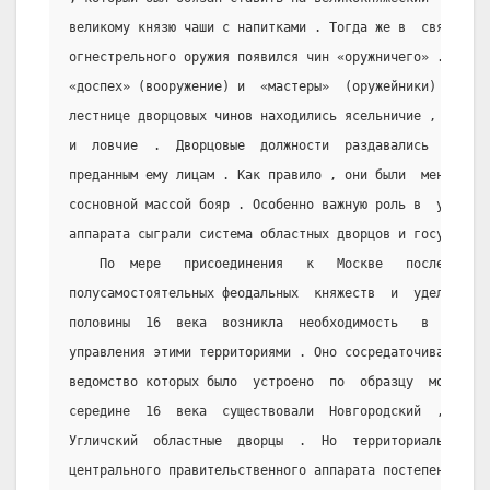
великому князю чаши с напитками . Тогда же в  связи  с 
огнестрельного оружия появился чин «оружничего» . Ему  
«доспех» (вооружение) и  «мастеры»  (оружейники)  .  Ни
лестнице дворцовых чинов находились ясельничие , соколь
и  ловчие  .  Дворцовые  должности  раздавались  велики
преданным ему лицам . Как правило , они были  менее  зн
сосновной массой бояр . Особенно важную роль в  укрепле
аппарата сыграли система областных дворцов и государева
    По  мере   присоединения   к   Москве   последних 
полусамостоятельных феодальных  княжеств  и  уделов  в 
половины  16  века  возникла  необходимость   в   орган
управления этими территориями . Оно сосредаточивалось у
ведомство которых было  устроено  по  образцу  московск
середине  16  века  существовали  Новгородский  ,  Твер
Угличский  областные  дворцы  .  Но  территориальный   
центрального правительственного аппарата постепенно при