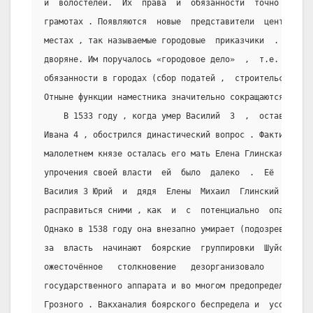
и  волостелей.  Их  права  и  обязанности  точно  фикси
грамотах . Появляются  новые  представители  центрально
местах , так называемые городовые  приказчики  .  Как  
дворяне. Им поручалось «городовое дело»  ,  т.е.  админ
обязанности в городах (сбор податей ,  строительство  и
Отныне функции наместника значительно сокращаются .
    В 1533 году , когда умер Василий  3  ,  оставив  н
Ивана 4 , обострился династический вопрос . Фактической
малолетнем князе осталась его мать Елена Глинская . Одн
упрочения своей власти  ей  было  далеко  .  Её  регенс
Василия 3 Юрий  и  дядя  Елены  Михаил  Глинский  .  Мо
расправиться сними , как  и  с  потенциально  опасным  
Однако в 1538 году она внезапно умирает (подозревали от
за  власть  начинают  боярские  группировки  Шуйских   
ожесточённое   столкновение   дезорганизовало    деятел
государственного аппарата и во многом предопределило бу
Грозного . Вакханалия боярского беспредела и  усобиц  п