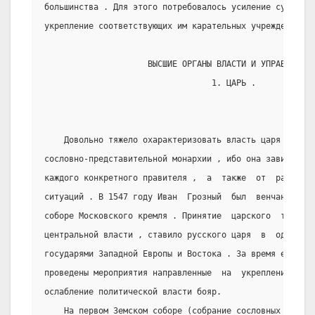
большинства . Для этого потребовалось усиление суда и п
укрепление соответствующих им карательных учреждений в
                     ВЫСШИЕ ОРГАНЫ ВЛАСТИ И УПРАВЛЕНИЯ 
                                  1. ЦАРЬ .
    Довольно тяжело охарактеризовать власть царя за вс
сословно-представительной монархии , ибо она зависела о
каждого конкретного правителя ,  а  также  от  различны
ситуаций . В 1547 году Иван  Грозный  был  венчан  на  
соборе Московского кремля . Принятие  царского  титула 
центральной власти , ставило русского царя  в  один  ря
государями Западной Европы и Востока . За время его пра
проведены мероприятия направленные  на  укрепление  сам
ослабление политической власти бояр.
    На первом Земском соборе (собрание сословных предс