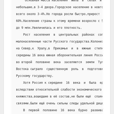
     Основная масса населения  жила  в  сёлах  и  дере
небольшие,в 3-4 двора.Городское население в новгородски
всего около 3-4%.Но города росли быстро,прирост  населе
60%.Население страны к этому времени возросло с 5-6 млн
до 9 млн.Увеличилась и его плотность.
    Рост  населения  в  центральных  районах  сопутств
малонаселенные части Русского государства.Колонизационн
на Север,к  Уралу,в  Прикамье  и  в  южные  степные  ра
середины 16 века южная оборонительная линия России прох
во второй  половине  века  заселяются  земли  Тульского
Востока сыграло  существенную  роль  в  подготовке  при
Русскому государству.
    Хотя Россия к середине  16  века  и  была  единым 
вследствии относительной слабости экономического развит
княжества,вошедшие в её состав,не были ещё  спаяны  кре
связями.Были ещё очень сильны следы удельной децентрали
    В  первой  половине  16  века  бурно  развивалась 