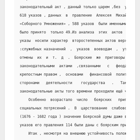
законодательный акт , данный только царем ,без  участия
618 указов , данных  в  правление  Алексея  Михайловича
«Соборного Умножения» , 588 указов  были именными , а  
было принято  только 49.Из анализа  этих  актов   видно
указы  носили характер  второстепенных актов верховного
:служебных назначений  ,  указов  воеводам  ,  утвержде
отмены  их  и  т.  д  .  Боярские  же  приговоры  были 
законодательными  актами  ,связанными   с   феодальным 
крепостным правом ,  основами   финансовой  политики  и
сторонами   деятельности    государства   .   Таким    
законодательные акты того времени проходили ещё через Б
    Особенно  возрастало  число   боярских   приговоро
социальных потрясений .  В  царствование  слабовольного
(1676 - 1682 года ) значение Боярской думы даже временн
указов его правления 114 были даны с боярским приговоро
    Итак , несмотря на внешнюю устойчивость положения 