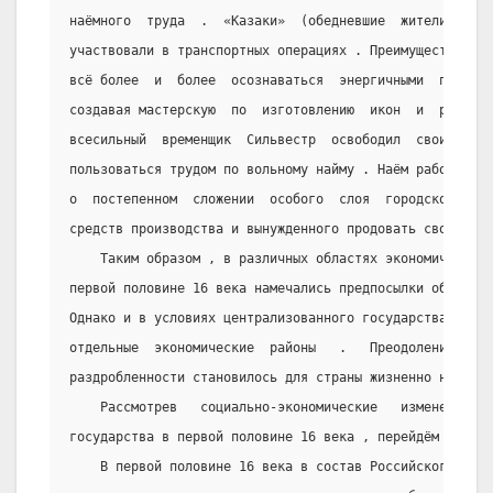
наёмного  труда  .  «Казаки»  (обедневшие  жители  поса
участвовали в транспортных операциях . Преимущество наё
всё более  и  более  осознаваться  энергичными  предпри
создавая мастерскую  по  изготовлению  икон  и  рукопис
всесильный  временщик  Сильвестр  освободил  своих  хол
пользоваться трудом по вольному найму . Наём рабочей  с
о  постепенном  сложении  особого  слоя  городского  на
средств производства и вынужденного продовать свой труд
    Таким образом , в различных областях экономической
первой половине 16 века намечались предпосылки образова
Однако и в условиях централизованного государства стран
отдельные  экономические  районы   .   Преодоление   пе
раздробленности становилось для страны жизненно необход
    Рассмотрев   социально-экономические   изменения  
государства в первой половине 16 века , перейдём к поли
    В первой половине 16 века в состав Российского гос