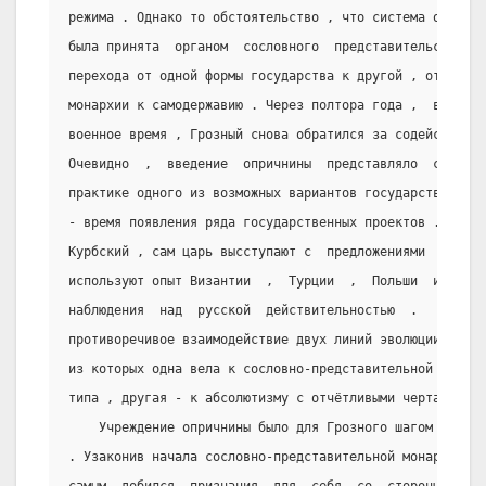
режима . Однако то обстоятельство , что система опрично
была принята  органом  сословного  представительства  ,
перехода от одной формы государства к другой , от  сосл
монархии к самодержавию . Через полтора года ,  в  1566
военное время , Грозный снова обратился за содействием 
Очевидно  ,  введение  опричнины  представляло  собой  
практике одного из возможных вариантов государственност
- время появления ряда государственных проектов . Иван 
Курбский , сам царь высступают с  предложениями  полити
используют опыт Византии  ,  Турции  ,  Польши  и  т.д.
наблюдения  над  русской  действительностью  .   А   в 
противоречивое взаимодействие двух линий эволюции госуд
из которых одна вела к сословно-представительной  монар
типа , другая - к абсолютизму с отчётливыми чертами вос
    Учреждение опричнины было для Грозного шагом к укр
. Узаконив начала сословно-представительной монархии  в