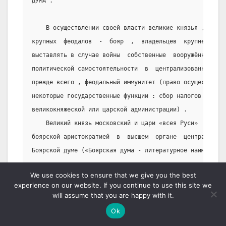
ДУМА .
    В осуществлении своей власти великие князья , а за
крупных  феодалов  -  бояр  ,  владельцев  крупнейших  
выставлять в случае войны  собственные  вооружённые  си
политической самостоятельности  в  централизованном  го
прежде всего , феодальный иммунитет (право осуществлять
некоторые государственные функции : сбор налогов  ,  су
великокняжеской или царской администрации) .
    Великий князь московский и цари «всея Руси»  разде
боярской аристократией  в  высшем  органе  централизова
Боярской думе («Боярская дума - литературное наименован
в русском государстве назывался просто «дума» или «бояр
We use cookies to ensure that we give you the best
    В своём большом исследовании «Боярская дума Древне
experience on our website. If you continue to use this site we
В.О. Ключевский показал эволюцию этого высшего государс
will assume that you are happy with it.
княжеского совета к Боярской думе периода самодержавия 
Ok
с экономическим могуществом боярства.