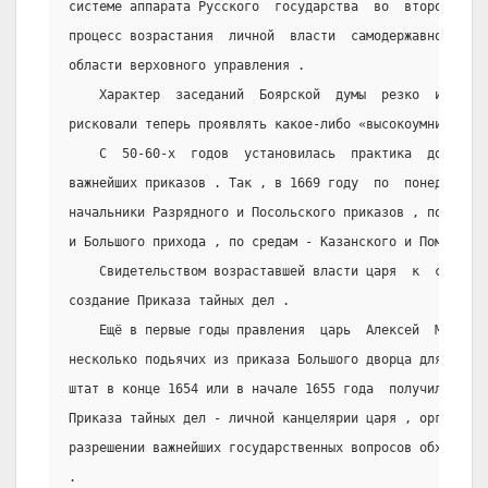
системе аппарата Русского  государства  во  второй  пол
процесс возрастания  личной  власти  самодержавного  мо
области верховного управления .
    Характер  заседаний  Боярской  думы  резко  измени
рисковали теперь проявлять какое-либо «высокоумничанье»
    С  50-60-х  годов  установилась  практика  докладо
важнейших приказов . Так , в 1669 году  по  понедельник
начальники Разрядного и Посольского приказов , по вторн
и Большого прихода , по средам - Казанского и Поместног
    Свидетельством возраставшей власти царя  к  середи
создание Приказа тайных дел .
    Ещё в первые годы правления  царь  Алексей  Михайл
несколько подьячих из приказа Большого дворца для лично
штат в конце 1654 или в начале 1655 года  получил  опре
Приказа тайных дел - личной канцелярии царя , органа , 
разрешении важнейших государственных вопросов обходитьс
.