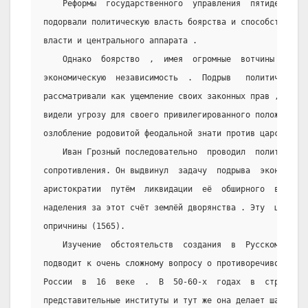
    Реформы  государственного  управления  пятидесятых
подорвали политическую власть боярства и способствовали
власти и центрального аппарата .
    Однако  боярство  ,  имея  огромные  вотчины  ,  с
экономическую  независимость  .  Подрыв   политического
рассматривали как ущемление своих законных прав , а в в
видели угрозу для своего привилегированного положения  
озлобление родовитой феодальной знати против царской вл
    Иван Грозный последовательно  проводил  политику  
сопротивления. Он выдвинул  задачу  подрыва  экономичес
аристократии  путём  ликвидации  её  обширного  вотчинн
наделения за этот счёт землёй дворянства . Эту  цель  п
опричнины (1565).
    Изучение  обстоятельств  создания  в  Русском   го
подводит к очень сложному вопросу о противоречивости по
России  в  16  веке  .  В  50-60-х  годах  в  стране  у
представительные институты и тут же она делает шаг в ст