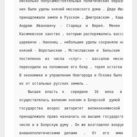
несколько полусамостоятельных политических образований 
них были уделы князей московского дома . Дяде Ивана Гро
принадлежали земли в Рузском , Дмитровском , Кашинском 
Андрею  Ивановичу  -  Старица  и  Верея.  Менее  значит
Касимовское ханство , которым распоряжались вассальные 
царевичи . Наконец , небольшие уделы сохраняли наиболее
князей - Воротынские , Мстиславские и  Бельские  .  Впр
постепенно  из  числа  «слуг»  -  вассалов  московского
переходили на положение его бояр , теряя остатки былой 
В экономике и управлении Новгорода и Пскова было много 
их от остальных русских земель .
    Высшая  власть  к   середине   16   века   в   Рос
осуществлялась великим князем и Боярской  думой  .  С  
государства  возрос  авторитет  великокняжеской  власти
принадлежало право назначать на высшие государственные 
числе и в Боярскую думу . Он же возглавлял вооружённые 
внешнеполитическими  делами   .   От   его   имени   из