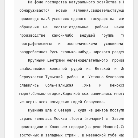
    На фоне господства натурального хозяйства в России
обнаруживаются   новые   явления,свидетельствующие   о 
производства.В условиях единого  государства  изменялся
обращения  на   местах:отдельные   районы   начали   сп
производстве   какой-либо   ведущей   группы   товаров 
географическими   и   экономическими   условиями   этих
раздробленная Русь сколько-нибудь широкого разделения т
    Крупными центрами железноделательного  производств
снабжавшийся  железной  рудой  из  Вятской  и  Ижорской
Серпуховско-Тульский  район  и  Устюжна-Железопольская.
славились   Соль-Галицкая    ,Уна    и    Ненокса    (н
моря),Сольвычегодск.Выделкой кож занимались многие жите
четверть всех посадских людей Серпухова.
    Пушнина шла с Севера , куда из центра поступал  хл
страны являлась Москва .Торги (ярмарки) в  Заволжье  ещ
происходили в Холопьем городке(на реке Мологе).Сюда при
восточных и западных стран . В мезенской губе находилос