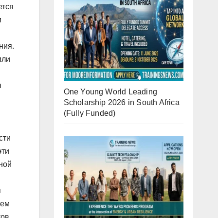
ется
м
ния.
или
я
One Young World Leading
Scholarship 2026 in South Africa
(Fully Funded)
сти
эти
ной
я
нем
ов.