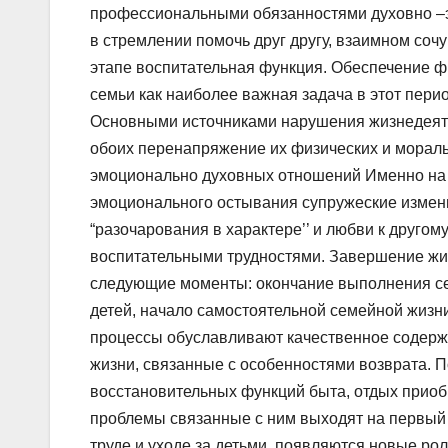
профессиональными обязанностями духовно –э
в стремлении помочь друг другу, взаимном соч
этапе воспитательная функция. Обеспечение ф
семьи как наиболее важная задача в этот пери
Основными источниками нарушения жизнедеятел
обоих перенапряжение их физических и мораль
эмоционально духовных отношений Именно на 
эмоционального остывания супружеские измен
“разочарования в характере’’ и любви к друго
воспитательными трудностями. Завершение жиз
следующие моменты: окончание выполнения се
детей, начало самостоятельной семейной жизни
процессы обуславливают качественное содерж
жизни, связанные с особенностями возврата. 
восстановительных функций быта, отдых приоб
проблемы связанные с ним выходят на первый
труде и уходе за детьми. появляются новые рол