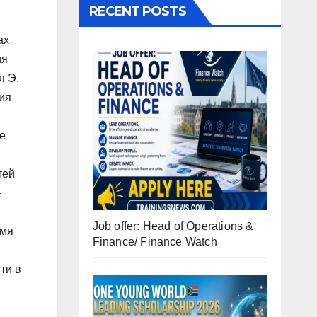
RECENT POSTS
ах
ия
я Э.
ния
е
тей
–
Job offer: Head of Operations &
емя
Finance/ Finance Watch
ти в