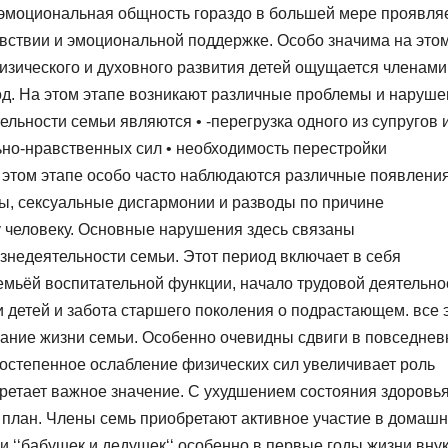
моциональная общность гораздо в большей мере проявля
увствии и эмоциональной поддержке. Особо значима на это
изического и духовного развития детей ощущается членами
од. На этом этапе возникают различные проблемы и наруше
ьности семьи являются • -перегрузка одного из супругов 
но-нравственных сил • необходимость перестройки
этом этапе особо часто наблюдаются различные появлени
ы, сексуальные дисгармонии и разводы по причине
му человеку. Основные нарушения здесь связаны
недеятельности семьи. Этот период включает в себя
мьёй воспитательной функции, начало трудовой деятельно
 детей и забота старшего поколения о подрастающем. все 
ание жизни семьи. Особенно очевидны сдвиги в повседнев
Постепенное ослабление физических сил увеличивает роль
ретает важное значение. С ухудшением состояния здоровь
 план. Члены семь приобретают активное участие в домаш
и ‘‘бабушек и дедушек‘‘ особенно в первые годы жизни внук