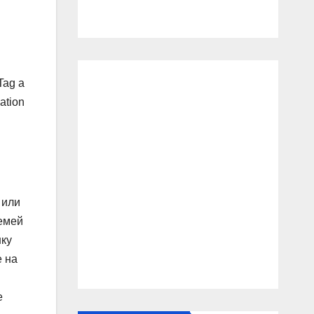
Tag a
ation
 или
емей
шку
е на
е