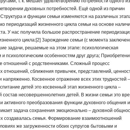
угами, т. к. мешает удовлетворению потребности одного из
летворении духовных потребностей. Ещё одной из причин
 Структура и функции семьи изменяются на различных этап
ко периодизаций жизненного цикла семьи на основе налич
аста. У нас получила большое распространение периодизаци
жизненного цикла:[2] Зарождение семьи (с момента заключе
шие задачи, решаемые на этом этапе: психологическая
и и психологическим особенностям друг друга; Приобретени
е отношений с родственниками. Сложный процесс
 отношений, сближения привычек, представлений, ценнос
и напряженно. Косвенное отражение всех этих трудностей 
спитание детей это косвенный этап жизненного цикла –
 состав несовершеннолетних детей. В жизни семьи это вр
и активного преобразования функции духовного общения и
икает задача сохранения эмоционально – духовной общнос
рых создавалась семья. Формирование взаимоотношений
словиях же загруженности обоих супругов бытовыми и