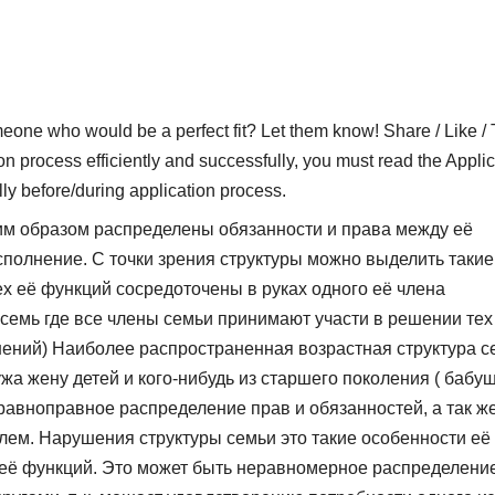
who would be a perfect fit? Let them know! Share / Like / 
on process efficiently and successfully, you must read the Applic
lly before/during application process.
м образом распределены обязанности и права между её
исполнение. С точки зрения структуры можно выделить такие
ех её функций сосредоточены в руках одного её члена
семь где все члены семьи принимают участи в решении тех
ений) Наиболее распространенная возрастная структура с
а жену детей и кого-нибудь из старшего поколения ( бабу
равноправное распределение прав и обязанностей, а так ж
лем. Нарушения структуры семьи это такие особенности её
 её функций. Это может быть неравномерное распределени