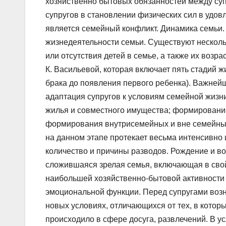
хозяйственно бытовых обязанностей между супр
супругов в становлении физических сил в удов
является семейный конфликт. Динамика семьи.
жизнедеятельности семьи. Существуют несколь
или отсутствия детей в семье, а также их возр
К. Васильевой, которая включает пять стадий 
брака до появления первого ребенка). Важней
адаптация супругов к условиям семейной жизн
жилья и совместного имущества; формировани
формирования внутрисемейных и вне семейных
на данном этапе протекает весьма интенсивно 
количество и причины разводов. Рождение и во
сложившаяся зрелая семья, включающая в свой
наибольшей хозяйственно-бытовой активности 
эмоциональной функции. Перед супругами возн
новых условиях, отличающихся от тех, в кото
происходило в сфере досуга, развлечений. В у