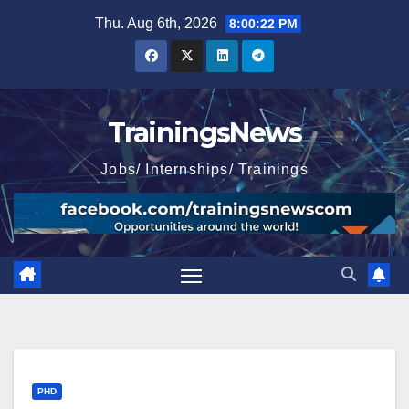
Skip
Thu. Aug 6th, 2026
8:00:23 PM
to
content
TrainingsNews
Jobs/ Internships/ Trainings
PHD