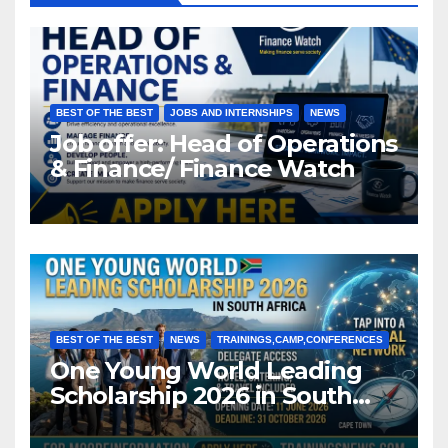
BEST OF THE BEST
JOBS AND INTERNSHIPS
NEWS
Job offer: Head of Operations
& Finance/ Finance Watch
BEST OF THE BEST
NEWS
TRAININGS,CAMP,CONFERENCES
One Young World Leading
Scholarship 2026 in South
Africa (Fully Funded)