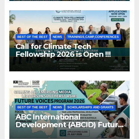
BEST OF THE BEST
NEWS
TRAININGS,CAMP,CONFERENCES
Call for Climate Tech
Fellowship 2026 is Open !!!
BEST OF THE BEST
NEWS
SCHOLARSHIPS AND GRANTS
ABC International
Development (ABCID) Future
Voices Program 2026