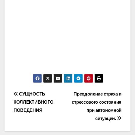
Post
СУЩНОСТЬ
Преодоление страха и
КОЛЛЕКТИВНОГО
стрессового состояния
navigation
ПОВЕДЕНИЯ
при автономной
ситуации.