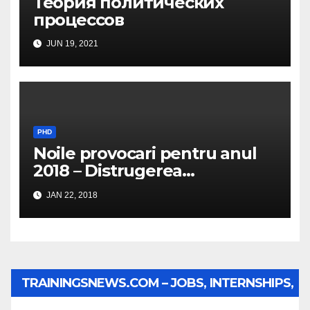
Теория политических
процессов
JUN 19, 2021
PHD
Noile provocari pentru anul
2018 – Distrugerea
structurilor EUro-Atlanti…
JAN 22, 2018
TRAININGSNEWS.COM – JOBS, INTERNSHIPS,