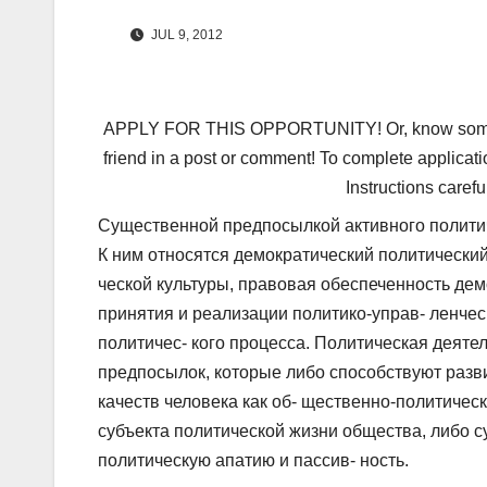
JUL 9, 2012
APPLY FOR THIS OPPORTUNITY! Or, know someone 
friend in a post or comment! To complete applicati
Instructions carefu
Существенной предпосылкой активного политич
К ним относятся демократический политически
ческой культуры, правовая обеспеченность дем
принятия и реализации политико-управ- ленчес
политичес- кого процесса. Политическая деят
предпосылок, которые либо способствуют разв
качеств человека как об- щественно-политичес
субъекта политической жизни общества, либо с
политическую апатию и пассив- ность.