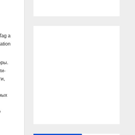
Tag a
ation
оры.
ти-
и,
ных
о