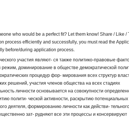
who would be a perfect fit? Let them know! Share / Like / 
on process efficiently and successfully, you must read the Applic
lly before/during application process.
еского участия являют- ся также политико-правовые факт
й режим, доминирование в обществе демократической поли
ократических процедур фор- мирования всех структур власт
ких решений, участия членов общества на всех стадиях
ельность личности основывается на совокупности определен
итию полити- ческой активности, раскрытию потенциальных
кого деятеля, формированию личности как действи- тельног
ущественно зат- рудняют все эти процессы и консервируют