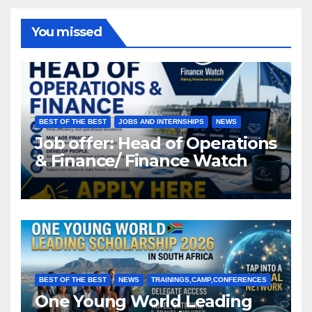
You missed
BEST OF THE BEST
JOBS AND INTERNSHIPS
NEWS
Job offer: Head of Operations
& Finance/ Finance Watch
BEST OF THE BEST
NEWS
TRAININGS,CAMP,CONFERENCES
One Young World Leading