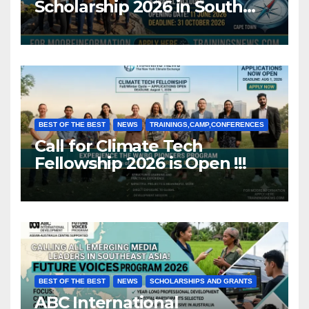
Scholarship 2026 in South
Africa (Fully Funded)
BEST OF THE BEST
NEWS
TRAININGS,CAMP,CONFERENCES
Call for Climate Tech
Fellowship 2026 is Open !!!
BEST OF THE BEST
NEWS
SCHOLARSHIPS AND GRANTS
ABC International