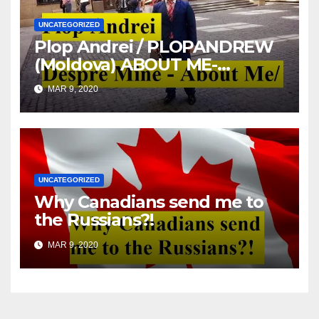
UNCATEGORIZED
Plop Andrei / PLOPANDREW
(Moldova) ABOUT ME-
DESPRE MINE
MAR 9, 2020
UNCATEGORIZED
Why Canadians send me to
the Russians?!
MAR 9, 2020