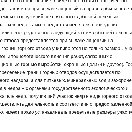
вляются в пользование в виде горного или геологического
редоставляется при выдаче лицензий на право добычи поле
дземных сооружений, не связанных добычей полезных
астков недр. Также предоставляется для проведения
й или непосредственно следующей за ним добычей полезны
го отвода предоставляется при выдаче лицензии на
 границ горного отвода учитываются не только размеры уча
зоны технологического влияния работ, связанных с
ционные горные выработки, охранные целики и другое). Г
Определение границ горных отводов осуществляется по
ного надзора, а для питьевых, минеральных вод и захорон
 в недра – с органами государственного экологического и
ватель недр, получивший участок недр в виде горного отвод
уществлять деятельность в соответствии с предоставленно
ю, имеют право устанавливать предельные размеры участк