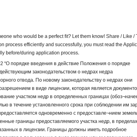
who would be a perfect fit? Let them know! Share / Like / 
on process efficiently and successfully, you must read the Applic
lly before/during application process.
92 “О порядке введения в действие Положения о порядке
 действующим законодательством о недрах недра
орного отвода. По новому законодательству о недрах они
азрешением в виде лицензии, которая является документо
вание участком недр в определенных границах (обоз¬нач
целью в течение установленного срока при соблюдении им за
 предоставляется одновременно с предоставле¬нием земел
венные границы предоставляемого участка недр, в предела
казанных в лицензии. Границы должны иметь подробное