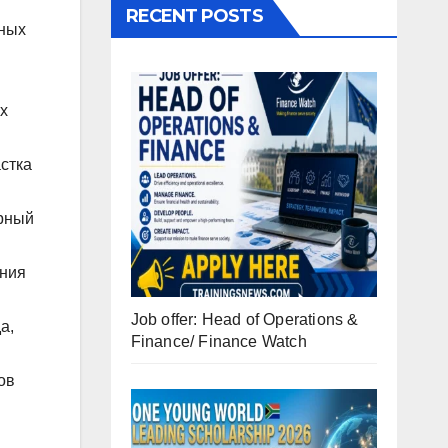
RECENT POSTS
зных
х
стка
орный
ения
Job offer: Head of Operations &
а,
Finance/ Finance Watch
й
ов