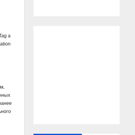
Tag a
ation
м,
енных
ранее
ьного
х