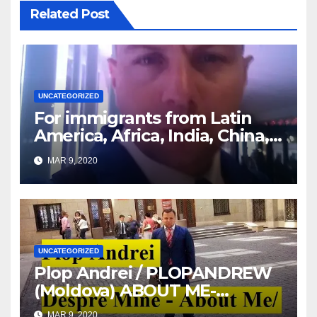
Related Post
UNCATEGORIZED
For immigrants from Latin
America, Africa, India, China,
etc. you must read this article
MAR 9, 2020
UNCATEGORIZED
Plop Andrei / PLOPANDREW
(Moldova) ABOUT ME-
DESPRE MINE
MAR 9, 2020