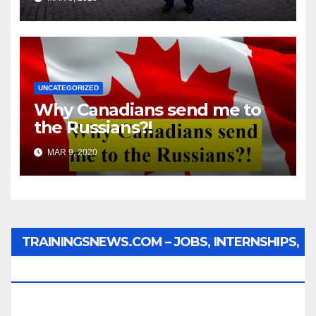
UNCATEGORIZED
Why Canadians send me to
the Russians?!
MAR 9, 2020
TRAININGSNEWS.COM – JOBS, INTERNSHIPS,
SCHOLARSHIPS