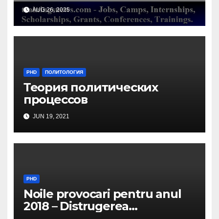
Belgium/ Milieu Consulting
AUG 26, 2025
SRL
PHD
ПОЛИТОЛОГИЯ
Теория политических
процессов
JUN 19, 2021
PHD
Noile provocari pentru anul
2018 – Distrugerea
structurilor EUro-Atlanti…