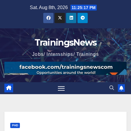
Skip
Sat. Aug 8th, 2026
11:25:19 PM
to
content
TrainingsNews
Jobs/ Internships/ Trainings
PHD