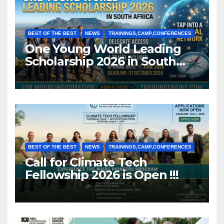
BEST OF THE BEST
NEWS
TRAININGS,CAMP,CONFERENCES
One Young World Leading
Scholarship 2026 in South
Africa (Fully Funded)
BEST OF THE BEST
NEWS
TRAININGS,CAMP,CONFERENCES
Call for Climate Tech
Fellowship 2026 is Open !!!