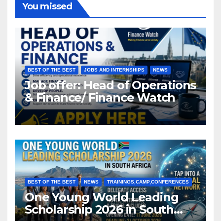
You missed
BEST OF THE BEST
JOBS AND INTERNSHIPS
NEWS
Job offer: Head of Operations
& Finance/ Finance Watch
BEST OF THE BEST
NEWS
TRAININGS,CAMP,CONFERENCES
One Young World Leading
Scholarship 2026 in South