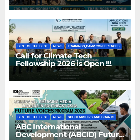
Africa (Fully Funded)
BEST OF THE BEST
NEWS
TRAININGS,CAMP,CONFERENCES
Call for Climate Tech
Fellowship 2026 is Open !!!
BEST OF THE BEST
NEWS
SCHOLARSHIPS AND GRANTS
ABC International
Development (ABCID) Future