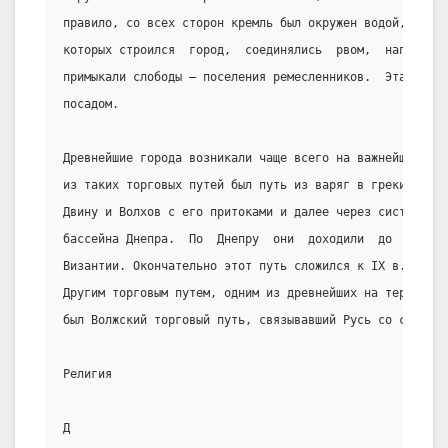
правило, со всех сторон кремль был окружен водой, так к
которых строился  город,  соединялись  рвом,  наполненн
примыкали слободы — поселения ремесленников.  Эта  част
посадом.
Древнейшие города возникали чаще всего на важнейших  то
из таких торговых путей был путь из варяг в греки". Чер
Двину и Волхов с его притоками и далее через систему во
бассейна Днепра.  По  Днепру  они  доходили  до  Черног
Византии. Окончательно этот путь сложился к IX в.
Другим торговым путем, одним из древнейших на территори
был Волжский торговый путь, связывавший Русь со странам
Религия
Д