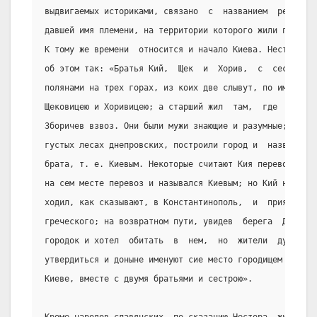
выдвигаемых историками, связано  с  названием  реки  Ро
давшей имя племени, на территории которого жили поляне.
К тому же времени  относится и начало Киева. Нестор в л
об этом так: «Братья Кий,  Щек  и  Хорив,  с  сестрою  
полянами на трех горах, из коих две слывут, по имени дв
Щековицею и Хоривицею; а старший жил  там,  где  ныне  
Зборичев взвоз. Они были мужи знающие и разумные; ловил
густых лесах днепровских, построили город и  назвали  о
брата, т. е. Киевым. Некоторые считают Кия перевозчиком
на сем месте перевоз и назывался Киевым; но Кий начальс
ходил, как сказывают, в Константинополь,  и  приял  вел
греческого; на возвратном пути, увидев  берега  Дуная, 
городок и хотел  обитать  в  нем,  но  жители  дунайски
утвердиться и доныне именуют сие место городищем К.иевц
Киеве, вместе с двумя братьями и сестрою».