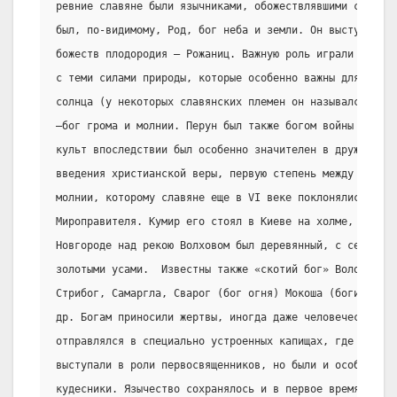
ревние славяне были язычниками, обожествлявшими силы п
был, по-видимому, Род, бог неба и земли. Он выступал в 
божеств плодородия — Рожаниц. Важную роль играли также 
с теми силами природы, которые особенно важны для земле
солнца (у некоторых славянских племен он назывался Ярил
—бог грома и молнии. Перун был также богом войны и оруж
культ впоследствии был особенно значителен в дружинной 
введения христианской веры, первую степень между идола
молнии, которому славяне еще в VI веке поклонялись, об
Мироправителя. Кумир его стоял в Киеве на холме, вне д
Новгороде над рекою Волховом был деревянный, с серебрян
золотыми усами.  Известны также «скотий бог» Волос,  ил
Стрибог, Самаргла, Сварог (бог огня) Мокоша (богиня зем
др. Богам приносили жертвы, иногда даже человеческие. Я
отправлялся в специально устроенных капищах, где помеща
выступали в роли первосвященников, но были и особые жре
кудесники. Язычество сохранялось и в первое время сущес