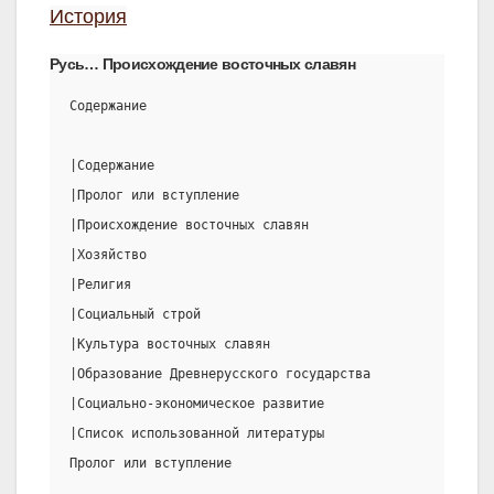
История
Русь… Происхождение восточных славян
Содержание
|Содержание                                            
|Пролог или вступление                                 
|Происхождение восточных славян                        
|Хозяйство                                             
|Религия                                               
|Социальный строй                                      
|Культура восточных славян                             
|Образование Древнерусского государства                
|Социально-экономическое развитие                      
|Список использованной литературы                      
Пролог или вступление