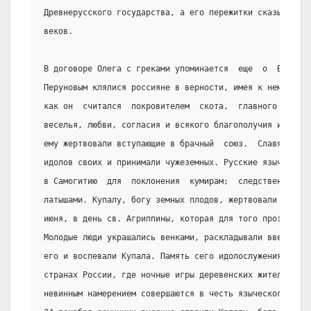
Древнерусского государства, а его пережитки сказывались
веков.
В договоре Олега с греками упоминается  еще  о  Волосе,
Перуновым клялися россияне в верности, имея к нему особ
как он  считался  покровителем  скота,  главного  их  б
веселья, любви, согласия и всякого благополучия именова
ему жертвовали вступающие в брачный  союз.  Славяне  ох
идолов своих и принимали чужеземных. Русские язычники е
в Самогитию  для  поклонения  кумирам;  следственно,  и
латышами. Купалу, богу земных плодов, жертвовали перед 
июня, в день св. Агриппины, которая для того прозвана в
Молодые люди украшались венками, раскладывали ввечеру о
его и воспевали Купала. Память сего идолослужения  сохр
странах России, где ночные игры деревенских жителей и п
невинным намерением совершаются в честь языческого  идо