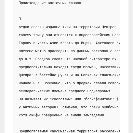
Происхождение восточных славян
П
редки славян издавна жили на территории Центральной и В
своему языку они относятся к индоевропейским народам, к
Европу и часть Азии вплоть до Индии. Археологи считают,
племена можно проследить по данным раскопок с середины 
до н.э. Предков славян (в научной литературе их называю
предположительно находят среди племен, населявших бассе
Днепра; в бассейне Дуная и на Балканах славянские племе
начале н.э. Возможно, что о предках славян говорит Гер
земледельческие племена среднего Поднепровья.
Он называет их "сколотами" или "борисфенитами" (Борисфе
у античных авторов), отмечая, что греки ошибочно  причи
хотя скифы совершенно не знали земледелия.
Предполагаемая максимальная территория расселения предк