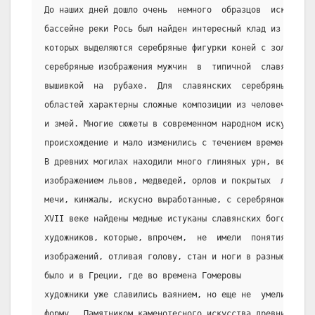
До наших дней дошло очень  немного  образцов  искусства
бассейне реки Рось был найден интересный клад из  вещей
которых выделяются серебряные фигурки коней с золотыми 
серебряные изображения мужчин  в  типичной  славянской 
вышивкой  на  рубахе.  Для  славянских  серебряных  изд
областей характерны сложные композиции из человеческих 
и змей. Многие сюжеты в современном народном искусстве 
происхождение и мало изменились с течением времени.
В древних могилах находили много глиняных урн, весьма х
изображением львов, медведей, орлов и покрытых  лаком; 
мечи, кинжалы, искусно выработанные, с серебряною оправ
XVII веке найдены медные истуканы славянских богов,  ра
художников, которые, впрочем,  не  имели  понятия  о  к
изображений, отливая голову, стан и ноги в разные формы
было и в Греции, где во времена Гомеровы
художники уже славились ваянием, но еще не  умели  отли
форму.  Памятником каменотесного искусства древних слав