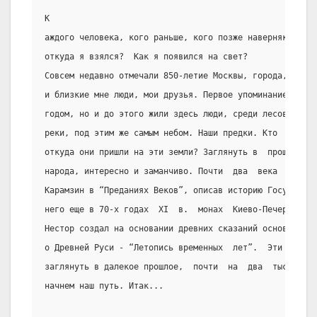
К
аждого человека, кого раньше, кого позже наверняка волн
откуда я взялся?  Как я появился на свет?
Совсем недавно отмечали 850-летие Москвы, города, в кот
и близкие мне люди, мои друзья. Первое упоминание о Мос
годом, но и до этого жили здесь люди, среди лесов, на б
реки, под этим же самым небом. Наши предки. Кто  они  б
откуда они пришли на эти земли? Заглянуть в  прошлое  с
народа, интересно и заманчиво. Почти  два  века  назад 
Карамзин в “Преданиях Веков”, описав историю Государств
него еще в 70-х годах  XI  в.  монах  Киево-Печерского 
Нестор создал на основании древних сказаний основной  и
о Древней Руси - “Летопись временных  лет”.  Эти  два  
заглянуть в далекое прошлое,  почти  на  два  тысячелет
начнем наш путь. Итак...