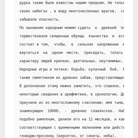
дудка также были известны нашим предкам. Не только в ми
своих набегах , в виду многочисленных врагов,  славяне 
забывали опасность.
По нынешним народным можем судить  о  древней  пляске  
торжествовали священные обряды  язычества  и  всякие  п
состоит в том,  чтобы,  в  сильном  напряжении  мышцей,
вертеться  на  одном  месте,  приседать,  топать  ногам
характеру людей крепких, деятельных, неутомимых.
Народные игры и потехи: борьба, кулачный  бой,  беганье
также памятником их древних забав, представляющих нам о
В дополнение этому можно заметить, что славяне, еще не 
некоторые сведения в арифметике, в хронологии. Домоводс
приучили их ко многосложному счислению; имя тьма,
знаменующее  10000,  -  древнее  славянское.  Наблюдая 
подобно римлянам, делили его на 12 месяцев, и каждому и
соответствующее с временными явлениями или действиями п
генварю—просинец (вероятно, от синеты. неба),