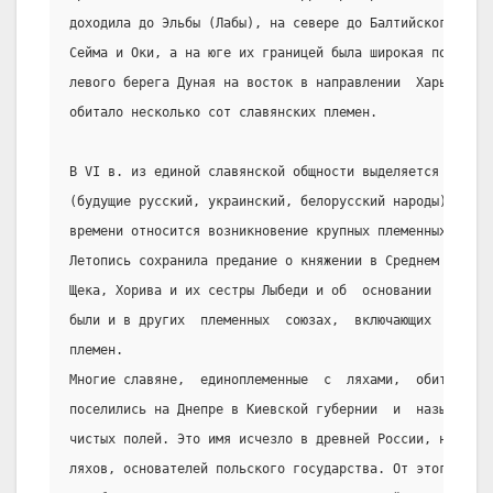
доходила до Эльбы (Лабы), на севере до Балтийского моря
Сейма и Оки, а на юге их границей была широкая полоса л
левого берега Дуная на восток в направлении  Харькова. 
обитало несколько сот славянских племен.
В VI в. из единой славянской общности выделяется  восто
(будущие русский, украинский, белорусский народы).  При
времени относится возникновение крупных племенных союзо
Летопись сохранила предание о княжении в Среднем  Подне
Щека, Хорива и их сестры Лыбеди и об  основании  Киева.
были и в других  племенных  союзах,  включающих  в  себ
племен.
Многие славяне,  единоплеменные  с  ляхами,  обитавшими
поселились на Днепре в Киевской губернии  и  назывались
чистых полей. Это имя исчезло в древней России, но  сде
ляхов, основателей польского государства. От этого же  