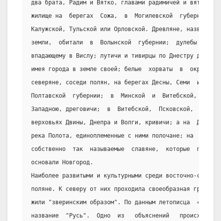
два брата, Радим и Вятко, главами радимичей и вятичей: 
жилище на  берегах  Сожа,  в  Могилевской  губернии,  а
Калужской, Тульской или Орловской. Древляне, названные 
земли,  обитали  в  Волынской  губернии;  дулебы  и  бу
впадающему в Вислу; лутичи и тивирцы по Днестру до само
имея города в земле своей; белые  хорваты  в  окрестнос
северяне, соседи полян, на берегах Десны, Семи  и  Суды
Полтавской  губернии;  в  Минской  и  Витебской,  между
Западною, дреговичи;  в  Витебской,  Псковской,  Тверск
верховьях Двины, Днепра и Волги, кривичи; а на  Двине, 
река Полота, единоплеменные с ними полочане; на  берега
собственно  так  называемые  славяне,  которые  после  
основали Новгород.
Наиболее развитыми и культурными среди восточно-славянс
поляне. К северу от них проходила своеобразная граница,
жили "зверинским образом". По данным летописца  «земля 
название  "Русь".  Одно  из   объяснений   происхождени