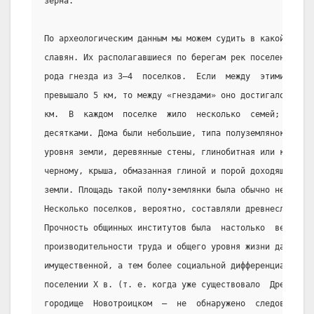
зерна.
По археологическим данным мы можем судить в какой-то ст
славян. Их располагавшиеся по берегам рек поселения гру
рода гнезда из 3—4  поселков.  Если  между  этими  посе
превышало 5 км, то между «гнездами» оно достигало не ме
км.  В  каждом  поселке  жило  несколько  семей;  иногд
десятками. Дома были небольшие, типа полуземлянок: пол 
уровня земли, деревянные стены, глинобитная или каменна
черному, крыша, обмазанная глиной и порой доходящая кон
земли. Площадь такой полу•землянки была обычно невелика
Несколько поселков, вероятно, составляли древнеславянск
Прочность общинных институтов была  настолько  велика, 
производительности труда и общего уровня жизни далеко  
имущественной, а тем более социальной дифференциации вн
поселении X в. (т. е. когда уже существовало  Древнерус
городище  Новотроицком  —  не  обнаружено  следов  боле