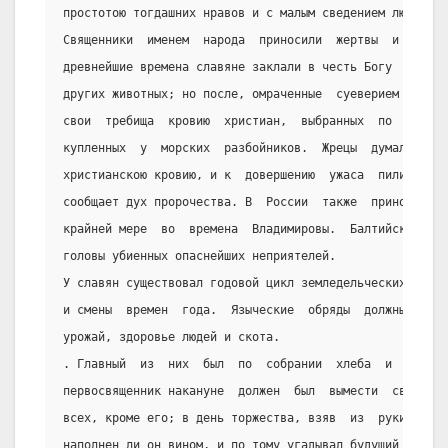
простотою тогдашних нравов и с малым сведением людей в
Священники  именем  народа  приносили  жертвы  и  предс
древнейшие времена славяне заклали в честь Богу  невиди
других животных; но после, омраченные  суеверием  идоло
свои  требища  кровию  христиан,  выбранных  по  жребию
купленных  у  морских  разбойников.  Жрецы  думали,  чт
христианскою кровию, и к  довершению  ужаса  пили  ее, 
сообщает дух пророчества. В  России  также  приносили  
крайней мере  во  времена  Владимировы.  Балтийские  сл
головы убиенных опаснейших неприятелей.
У славян существовал годовой цикл земледельческих празд
и смены  времен  года.  Языческие  обряды  должны  были
урожай, здоровье людей и скота.
. Главный  из  них  был  по  собрании  хлеба  и  происх
первосвященник накануне  должен  был  вымести  святилищ
всех, кроме его; в день торжества, взяв  из  руки  Свят
наполнен ли он вином, и по тому угадывал будущий урожай