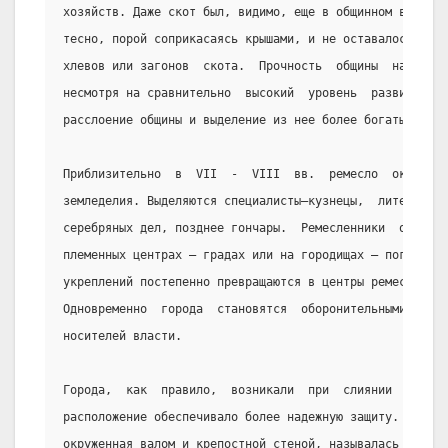
хозяйств. Даже скот был, видимо, еще в общинном владени
тесно, порой соприкасаясь крышами, и не оставалось мест
хлевов или загонов  скота.  Прочность  общины  на  перв
несмотря на сравнительно  высокий  уровень  развития  п
расслоение общины и выделение из нее более богатых семе
Приблизительно  в  VII  -  VIII  вв.  ремесло  окончате
земледелия. Выделяются специалисты—кузнецы,  литейщики,
серебряных дел, позднее гончары.  Ремесленники  обычно 
племенных центрах — градах или на городищах — погостах,
укреплений постепенно превращаются в центры ремесла  и 
Одновременно  города  становятся  оборонительными  цент
носителей власти.
Города,  как  правило,  возникали  при  слиянии  двух  
расположение обеспечивало более надежную защиту. Центра
окруженная валом и крепостной стеной, называлась кремле