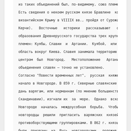
из таких объединений был, по-видимому, союз племен во г
Есть сведения о некоем русском князе Бравлине  который 
византийском Крыму в VIIIIX вв., пройдя от Сурожа до Ко
Керчи).   Восточные   историки   рассказывают   о   сущ
образования Древнерусского государства трех крупных  об
племен: Куябы, Славии  и  Артании.  Куябой,  или  Куяво
область вокруг Киева. Славия занимала территорию в райо
центром  был  Новгород.   Местоположение   Артании   — 
объединения славян — точно не установлено.
Согласно "Повести временных лет",  русская  княжеская  
начало в Новгороде. В 859 г. Северные славянские  племе
дань варягам, или норманнам (по мнению большинства  ист
Скандинавии), изгнали их  за  море.  Однако  вскоре  по
Новгороде  началась  междоусобная  борьба.  Чтобы  прек
новгородцы  решили  пригласить  варяжских  князей  как 
противоборствующими группировками. В 862 г. князь  Рюри
были  призваны  на  Русь  новгородцами,  положив  начал