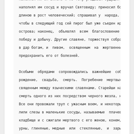
наполнял им сосуд и вручал Святовиду; приносил богу  св
длиною в рост человеческий; спрашивал у  народа,  видит
чтобы в следующий год сей пирог был уже съеден идолом, 
острова; наконец,  объявлял  всем  благословение  Свято
победу и добычу. Другие славяне, торжествуя собрание хл
в дар богам, и  пивом,  освященным  на  жертвеннике,  о
предохранить его от болезней.
Особыми  обрядами  сопровождались  важнейшие  события  
рождение,  свадьба,  смерть.  Погребение  мертвых   был
священным между языческими славянами. Старейши на дерев
смерть одного из них посредством черного жезла, носимог
Все они провожали труп с ужасным воем, и некоторые женщ
лили слезы в маленькие сосуды, называемые  плачевными. 
кладбище и с сжигали мертвого с его женою, конем, оружи
урны, глиняные, медные  или  стеклянные,  и  зарывали  