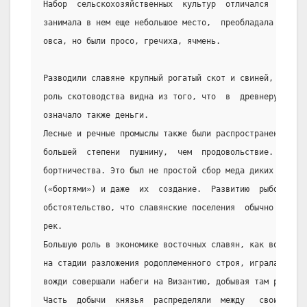
Набор  сельскохозяйственных  культур  отличался  от  бо
занимала в нем еще небольшое место,  преобладала  пшени
овса, но были просо, гречиха, ячмень.
Разводили славяне крупный рогатый скот и свиней,  а  та
роль скотоводства видна из того, что  в  древнерусском 
означало также деньги.
Лесные и речные промыслы также были распространены у сл
большей  степени  пушнину,  чем  продовольствие.  Мед  
бортничества. Это был не простой сбор меда диких пчел, 
(«бортями») и даже  их  создание.  Развитию  рыболовств
обстоятельство, что славянские поселения  обычно  распо
рек.
Большую роль в экономике восточных славян, как во  всех
на стадии разложения родоплеменного строя, играла военн
вожди совершали набеги на Византию, добывая там рабов  
Часть  добычи  князья  распределяли  между   своими   с