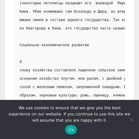
(некоторые летописцы называют его  воеводой  Рюрика),  
Киев. Убив княживших там Аскольда и Дира, он впервые  о
южные земли в составе единого государства. Так как стол
из Новгорода в Киев, это государство часто называют Кие
Социально-экономическое развитие
О
снову хозяйства составляло пашенное сельское земледелие
основном хозяйство плугом, или ралом, с двойной упряжк
сохой с железным лемехом, запряженной лошадьми. Выращив
образом, зерновые культуры: рожь, пшеницу, ячмень, полб
Распространены были также просо, горох, чечевица, репа.
We use cookies to ensure that we give you the best
Были известны двухпольный и трехпольный севообороты.  Д
experience on our website. If you continue to use this site we
will assume that you are happy with it.
в том, что вся масса обрабатываемой земли делилась на  
них использовалась для выращивания хлеба,  вторая  "отд
Ok
под  паром.  При  трехпольном  севообороте  помимо  пар