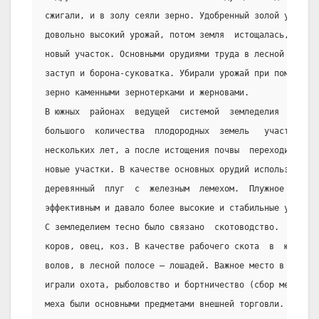
сжигали, и в золу сеяли зерно. Удобренный золой участок
довольно высокий урожай, потом земля  истощалась,  и  п
новый участок. Основными орудиями труда в лесной полосе
заступ и борона-суковатка. Убирали урожай при помощи  с
зерно каменными зернотерками и жерновами.
В южных  районах  ведущей  системой  земледелия  был  п
большого  количества  плодородных  земель   участки   з
нескольких лет, а после истощения почвы  переходили  ("
новые участки. В качестве основных орудий использовали 
деревянный  плуг  с  железным  лемехом.  Плужное   земл
эффективным и давало более высокие и стабильные урожаи.
С земледелием тесно было связано  скотоводство.  Славян
коров, овец, коз. В качестве рабочего скота  в  южных  
волов, в лесной полосе — лошадей. Важное место в хозяйс
играли охота, рыболовство и бортничество (сбор меда дик
меха были основными предметами внешней торговли.