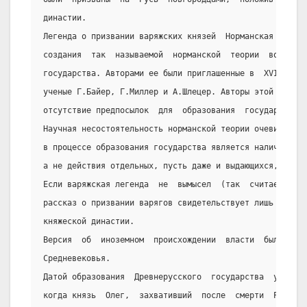
династии.
Легенда о призвании варяжских князей  Норманская  послу
создания  так  называемой  норманской  теории  возникно
государства. Авторами ее были приглашенные в  XVIII  в.
ученые Г.Байер, Г.Миллер и А.Шлецер. Авторы этой теории
отсутствие предпосылок  для  образования  государства  
Научная несостоятельность норманской теории очевидна, т
в процессе образования государства является наличие вну
а не действия отдельных, пусть даже и выдающихся, лично
Если варяжская легенда  не  вымысел  (так  считает  бол
рассказ о призвании варягов свидетельствует лишь о норм
княжеской династии.
Версия  об  иноземном  происхождении  власти  была  дов
Средневековья.
Датой образования  Древнерусского  государства  условно
когда князь  Олег,  захвативший  после  смерти  Рюрика 