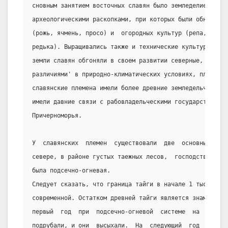
сновным занятием восточных славян было земледелие. Это 
археологическими раскопками, при которых были обнаружен
(рожь, ячмень, просо) и  огородных культур (репа, капу
редька). Выращивались также и технические культуры (лен
земли славян обгоняли в своем развитии северные, что об
различиями' в природно-климатических условиях, плодород
славянские племена имели более древние земледельческие 
имели давние связи с рабовладельческими государствами С
Причерноморья.
У  славянских  племен  существовали  две  основные  сис
севере, в районе густых таежных лесов,  господствующей 
была подсечно-огневая.
Следует сказать, что граница тайги в начале 1 тыс. н.э.
современной. Остатком древней тайги является знаменитая
первый  год  при  подсечно-огневой  системе  на  освояе
подрубали, и они  высыхали.  На  следующий  год  срубле