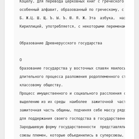
Коцелу, для перевода церковных книг с греческого языка,
особенный алфавит, образованный по греческому, с  приба
Б. Ж.Ц. Ш. Щ. Ъ. Ы. Ъ. Ю. Я. Ж. Эта  азбука,  называема
Кириллицей, употребляется, с некоторыми переменами, до 
Образование Древнерусского государства
О
бразование государства у восточных славян явилось закон
длительного процесса разложения родоплеменного строя и 
классовому обществу.
Процесс имущественного и социального расслоения среди  
выделению из их среды  наиболее  зажиточной  части.  Ро
зажиточная часть общины, подчиняя себе массу рядовых  о
для поддержания своего господства в государственных стр
Зародышевую форму государственности  представляли  собо
союзы племен, которые объединились в суперсоюзы,  правд