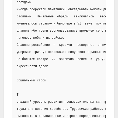
сосудами.
Иногда сооружали памятники: обкладывали могилы дикими к
столпами.  Печальные  обряды   заключались   веселым   
именовалось стравою и было еще в VI  веке  причиной  ве
славян: ибо греки воспользовались временем сего пиршест
наголову побили их войско.
Славяне российские  —  кривичи,  северяне,  вятичи,  ра
умершими тризну: показывали силу свою в разных играх во
на большом костре  и,  заключив  пепел  в  урну,  стави
окрестности дорог.
Социальный строй
Т
огдашний уровень развития производительных сил требова
труда для ведения хозяйства. Трудоемкие работы, которые
выполнять в ограниченные и строго определенные сроки, м