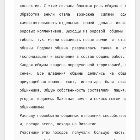
коллектив. С этим связана большая роль общины в жизни с
Обработка  земли  стала   возможна   силами   одной   с
самостоятельность отдельных  семей  делала  излишним  с
родовых коллективов. Выходцы из родовой  общины  уже  н
гибель, т.к. могли осваивать новые земли  и  стать  чле
общины. Родовая община  разрушалась  также  в  ходе  ос
(колонизация) и включения в состав общины рабов.
Каждая община владела определенной территорией, на  кот
семей.  Все  владения  общины  делились  на  общественн
приусадебная земля,  скот,  инвентарь  были  личной  со
общинника. Общую собственность составляли  пашня,  луга
угодья, водоемы. Пахотная земля и покосы могли периодич
общинниками.
Распаду первобытно-общинных отношений способствовали во
и, прежде всего, походы на Византию.
Участники этих походов  получали  большую  часть  военн