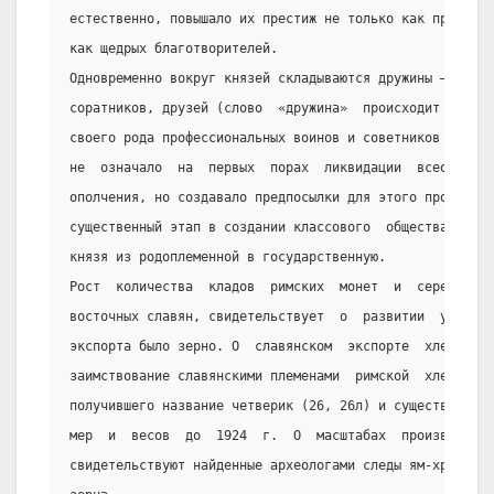
естественно, повышало их престиж не только как предводи
как щедрых благотворителей.
Одновременно вокруг князей складываются дружины — групп
соратников, друзей (слово  «дружина»  происходит  от  с
своего рода профессиональных воинов и советников  князя
не  означало  на  первых  порах  ликвидации  всеобщего 
ополчения, но создавало предпосылки для этого процесса.
существенный этап в создании классового  общества  и  в
князя из родоплеменной в государственную.
Рост  количества  кладов  римских  монет  и  серебра,  
восточных славян, свидетельствует  о  развитии  у  них 
экспорта было зерно. О  славянском  экспорте  хлеба  во
заимствование славянскими племенами  римской  хлебной  
получившего название четверик (26, 26л) и существовавше
мер  и  весов  до  1924  г.  О  масштабах  производства
свидетельствуют найденные археологами следы ям-хранилищ