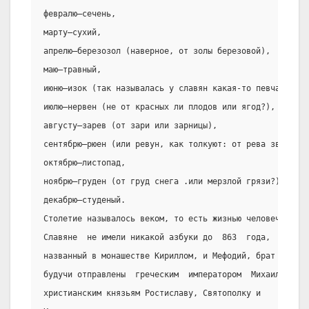
февралю—сечень,
марту—сухий,
апрелю—березозол (наверное, от золы березовой),
маю—травный,
июню—изок (так называлась у славян какая-то певчая птиц
июлю—нервен (не от красных ли плодов или ягод?),
августу—зарев (от зари или зарницы),
сентябрю—рюен (или ревун, как толкуют: от рева зверей),
октябрю—листопад,
ноябрю—груден (от груд снега .или мерзлой грязи?),
декабрю—студеный.
Столетие называлось веком, то есть жизнью человеческой.
Славяне  не имели никакой азбуки до  863  года,  когда 
названный в монашестве Кириллом, и Мефодий, брат  его, 
будучи отправлены  греческим  императором  Михаилом  в 
христианским князьям Ростиславу, Святополку и