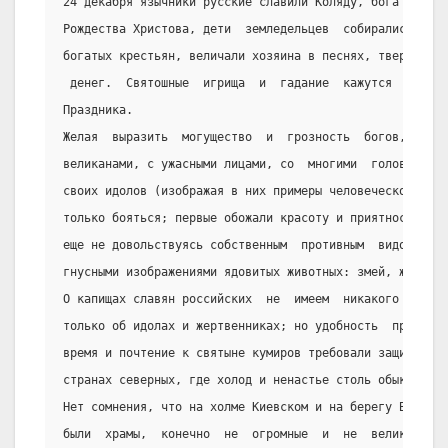
24 декабря язычники русские славили Коляду, бога торжес
Рождества Христова, дети  земледельцев  собирались   ко
богатых крестьян, величали хозяина в песнях, твердили  
 денег.  Святошные  игрища  и  гадание  кажутся  остатк
Праздника.
Желая  выразить  могущество  и  грозность  богов,  слав
великанами, с ужасными лицами, со  многими  головами.  
своих идолов (изображая в них примеры человеческой  стр
только бояться; первые обожали красоту и приятность, а 
еще не довольствуясь собственным  противным  видом  ист
гнусными изображениями ядовитых животных: змей, жаб, ящ
О капищах славян российских  не  имеем  никакого  сведе
только об идолах и жертвенниках; но удобность  приносит
время и почтение к святыне кумиров требовали защиты и к
странах северных, где холод и ненастье столь обыкновенн
Нет сомнения, что на холме Киевском и на берегу Волхова
были  храмы,  конечно  не  огромные  и  не  великолепны