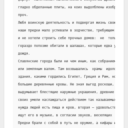
гладко обделанные плиты, на коих выдолблены изображения
проч.
Любя воинскую деятельность и подвергая жизнь свою беспр
наши предки мало успевали в зодчестве, требующем времен
и не хотели строить себе прочных домов:  не  только  в 
гораздо попозже обитали в шалашах, которые едва укрывал
дождя.
Славянские города были ни чем иным, как собранием хижин
или земляным валом. Там возвышались  храмы  идолов,  не
здания, какими гордились Египет, Греция и Рим, но
большие деревянные кровы. Не зная выгод роскоши, котора
выдумывает блестящие наружные украшения, древние славян
своих умели наслаждаться действием так называемых изящн
нужда людей есть пища и кров, вторая — удовольствие, и 
ищут его в музыке, в согласии звуков, веселящих  душу  
Предки брали с собой в путь не оружие, а кифары или гус