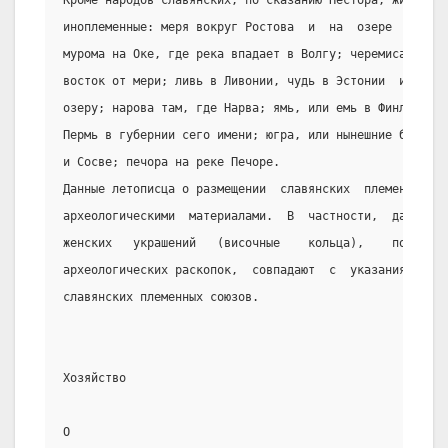
Кроме народов славянских, по сказанию Нестора, жили тог
иноплеменные: меря вокруг Ростова  и  на  озере  Клещин
мурома на Оке, где река впадает в Волгу; черемиса, меще
восток от мери; ливь в Ливонии, чудь в Эстонии  и  на  
озеру; нарова там, где Нарва; ямь, или емь в Финляндии,
Пермь в губернии сего имени; югра, или нынешние березов
и Сосве; печора на реке Печоре.
Данные летописца о размещении  славянских  племенных  с
археологическими  материалами.  В  частности,  данные  
женских   украшений   (височные    кольца),    полученн
археологических раскопок,  совпадают  с  указаниями  ле
славянских племенных союзов.
Хозяйство
О