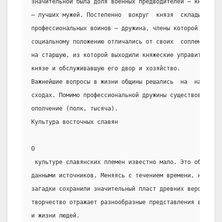
значительной была доля военных предводителей — князей и
— лучших мужей. Постепенно  вокруг  князя  складывается
профессиональных воинов — дружина, члены которой и по э
социальному положению отличались от своих  соплеменнико
на старшую, из которой выходили княжеские управители, и
князе и обслуживавшую его двор и хозяйство.
Важнейшие вопросы в жизни общины решались  на  народных
сходах. Помимо профессиональной дружины существовало та
ополчение (полк, тысяча).
Культура восточных славян
О
 культуре славянских племен известно мало. Это объясняе
данными источников. Меняясь с течением времени, народны
загадки сохранили значительный пласт древних верований.
творчество отражает разнообразные представления восточн
и жизни людей.